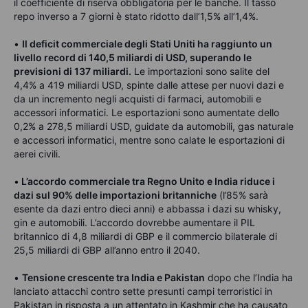
il coefficiente di riserva obbligatoria per le banche. Il tasso
repo inverso a 7 giorni è stato ridotto dall’1,5% all’1,4%.
•
Il deficit commerciale degli Stati Uniti ha raggiunto un
livello record di 140,5 miliardi di USD, superando le
previsioni di 137 miliardi.
Le importazioni sono salite del
4,4% a 419 miliardi USD, spinte dalle attese per nuovi dazi e
da un incremento negli acquisti di farmaci, automobili e
accessori informatici. Le esportazioni sono aumentate dello
0,2% a 278,5 miliardi USD, guidate da automobili, gas naturale
e accessori informatici, mentre sono calate le esportazioni di
aerei civili.
•
L’accordo commerciale tra Regno Unito e India riduce i
dazi sul 90% delle importazioni britanniche
(l’85% sarà
esente da dazi entro dieci anni) e abbassa i dazi su whisky,
gin e automobili. L’accordo dovrebbe aumentare il PIL
britannico di 4,8 miliardi di GBP e il commercio bilaterale di
25,5 miliardi di GBP all’anno entro il 2040.
•
Tensione crescente tra India e Pakistan
dopo che l’India ha
lanciato attacchi contro sette presunti campi terroristici in
Pakistan in risposta a un attentato in Kashmir che ha causato