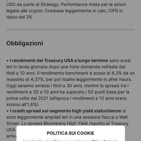
USD da parte di Strategy. Performance mista per le azioni
legate alle crypto: Coinbase leggermente in calo, CIFR in
rialzo del 2%.
Obbligazioni
•
I rendimenti dei Treasury USA a lungo termine
sono scesi
ieri in tarda giornata dopo una forte domanda nell’asta dei
titoli a 10 anni. Il rendimento benchmark è sceso al 4,3% da un
massimo di 4,37%, per poi risalire leggermente in after hours.
Oggi saranno emessi i titoli a 30 anni, mentre lo spread tra i
rendimenti a 30 e 10 anni ha superato i 50 punti base per la
prima volta dal 2021 (all’epoca i rendimenti a 10 anni erano
intorno all’1,6%).
•
I credit spread sul segmento high yield statunitense
si
sono leggermente ampliati ieri in una sessione fiacca a Wall
Street. Lo spread Bloomberg High Yield rispetto ai Treasury
USA si è allargato di 6 punti base dai minimi di un mese,
POLITICA SUI COOKIE
arrivando a 357 punti base.