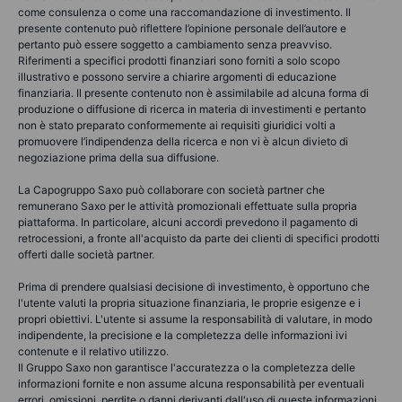
come consulenza o come una raccomandazione di investimento. Il
presente contenuto può riflettere l’opinione personale dell’autore e
pertanto può essere soggetto a cambiamento senza preavviso.
Riferimenti a specifici prodotti finanziari sono forniti a solo scopo
illustrativo e possono servire a chiarire argomenti di educazione
finanziaria. Il presente contenuto non è assimilabile ad alcuna forma di
produzione o diffusione di ricerca in materia di investimenti e pertanto
non è stato preparato conformemente ai requisiti giuridici volti a
promuovere l’indipendenza della ricerca e non vi è alcun divieto di
negoziazione prima della sua diffusione.
La Capogruppo Saxo può collaborare con società partner che
remunerano Saxo per le attività promozionali effettuate sulla propria
piattaforma. In particolare, alcuni accordi prevedono il pagamento di
retrocessioni, a fronte all'acquisto da parte dei clienti di specifici prodotti
offerti dalle società partner.
Prima di prendere qualsiasi decisione di investimento, è opportuno che
l'utente valuti la propria situazione finanziaria, le proprie esigenze e i
propri obiettivi. L'utente si assume la responsabilità di valutare, in modo
indipendente, la precisione e la completezza delle informazioni ivi
contenute e il relativo utilizzo.
Il Gruppo Saxo non garantisce l'accuratezza o la completezza delle
informazioni fornite e non assume alcuna responsabilità per eventuali
errori, omissioni, perdite o danni derivanti dall'uso di queste informazioni.