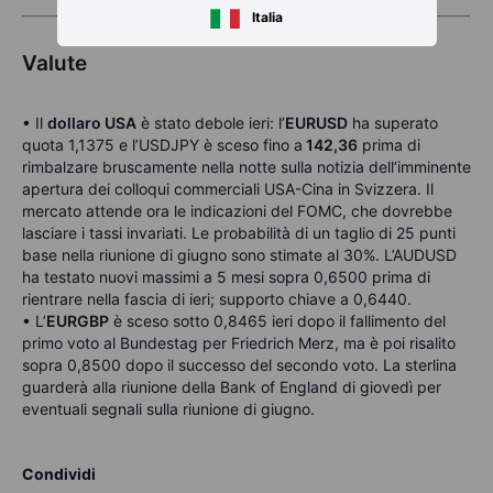
Italia
Valute
• Il
dollaro USA
è stato debole ieri: l’
EURUSD
ha superato
quota 1,1375 e l’USDJPY è sceso fino a
142,36
prima di
rimbalzare bruscamente nella notte sulla notizia dell’imminente
apertura dei colloqui commerciali USA-Cina in Svizzera. Il
mercato attende ora le indicazioni del FOMC, che dovrebbe
lasciare i tassi invariati. Le probabilità di un taglio di 25 punti
base nella riunione di giugno sono stimate al 30%. L’AUDUSD
ha testato nuovi massimi a 5 mesi sopra 0,6500 prima di
rientrare nella fascia di ieri; supporto chiave a 0,6440.
• L’
EURGBP
è sceso sotto 0,8465 ieri dopo il fallimento del
primo voto al Bundestag per Friedrich Merz, ma è poi risalito
sopra 0,8500 dopo il successo del secondo voto. La sterlina
guarderà alla riunione della Bank of England di giovedì per
eventuali segnali sulla riunione di giugno.
Condividi