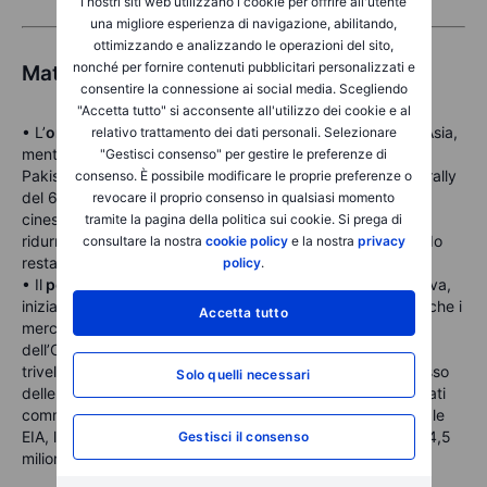
I nostri siti web utilizzano i cookie per offrire all'utente
una migliore esperienza di navigazione, abilitando,
ottimizzando e analizzando le operazioni del sito,
nonché per fornire contenuti pubblicitari personalizzati e
Materie prime
consentire la connessione ai social media. Scegliendo
"Accetta tutto" si acconsente all'utilizzo dei cookie e al
• L’
oro
è sceso di oltre l’1% da un picco di 3.435 USD in Asia,
relativo trattamento dei dati personali. Selezionare
mentre l’attenzione si è spostata dalle tensioni tra India e
"Gestisci consenso" per gestire le preferenze di
Pakistan ai colloqui commerciali tra USA e Cina. Dopo un rally
consenso. È possibile modificare le proprie preferenze o
del 6% in due sedute in vista della riapertura del mercato
revocare il proprio consenso in qualsiasi momento
cinese, una correzione era attesa. I negoziati potrebbero
tramite la pagina della politica sui cookie. Si prega di
ridurre la domanda nel breve termine, anche se un accordo
consultare la nostra
cookie policy
e la nostra
privacy
resta incerto.
policy
.
• Il
petrolio
ha guadagnato per la terza seduta consecutiva,
inizialmente spinto da ricoperture di posizioni short dopo che i
Accetta tutto
mercati hanno prezzato l’aumento della produzione
dell’OPEC+. Il movimento è stato rafforzato dal calo delle
trivellazioni di shale oil negli USA, da una revisione al ribasso
Solo quelli necessari
delle stime EIA sulla produzione e dalla ripresa dei negoziati
commerciali tra USA e Cina. In attesa del report settimanale
EIA, l’API ha segnalato un calo delle scorte statunitensi di 4,5
Gestisci il consenso
milioni di barili.