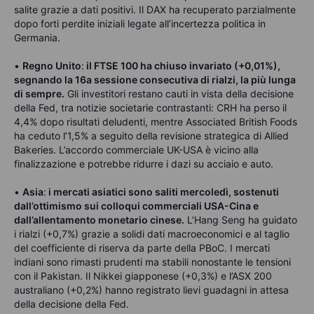
salite grazie a dati positivi. Il DAX ha recuperato parzialmente
dopo forti perdite iniziali legate all’incertezza politica in
Germania.
•
Regno Unito
:
il FTSE 100 ha chiuso invariato (+0,01%),
segnando la 16a sessione consecutiva di rialzi, la più lunga
di sempre.
Gli investitori restano cauti in vista della decisione
della Fed, tra notizie societarie contrastanti: CRH ha perso il
4,4% dopo risultati deludenti, mentre Associated British Foods
ha ceduto l’1,5% a seguito della revisione strategica di Allied
Bakeries. L’accordo commerciale UK-USA è vicino alla
finalizzazione e potrebbe ridurre i dazi su acciaio e auto.
•
Asia
:
i mercati asiatici sono saliti mercoledì, sostenuti
dall’ottimismo sui colloqui commerciali USA-Cina e
dall’allentamento monetario cinese.
L’Hang Seng ha guidato
i rialzi (+0,7%) grazie a solidi dati macroeconomici e al taglio
del coefficiente di riserva da parte della PBoC. I mercati
indiani sono rimasti prudenti ma stabili nonostante le tensioni
con il Pakistan. Il Nikkei giapponese (+0,3%) e l’ASX 200
australiano (+0,2%) hanno registrato lievi guadagni in attesa
della decisione della Fed.