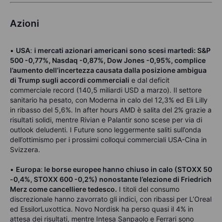
Azioni
•
USA
:
i mercati azionari americani sono scesi martedì: S&P
500 -0,77%, Nasdaq -0,87%, Dow Jones -0,95%, complice
l’aumento dell’incertezza causata dalla posizione ambigua
di Trump sugli accordi commerciali
e dal deficit
commerciale record (140,5 miliardi USD a marzo). Il settore
sanitario ha pesato, con Moderna in calo del 12,3% ed Eli Lilly
in ribasso del 5,6%. In after hours AMD è salita del 2% grazie a
risultati solidi, mentre Rivian e Palantir sono scese per via di
outlook deludenti. I Future sono leggermente saliti sull’onda
dell’ottimismo per i prossimi colloqui commerciali USA-Cina in
Svizzera.
•
Europa
:
le borse europee hanno chiuso in calo (STOXX 50
-0,4%, STOXX 600 -0,2%) nonostante l’elezione di Friedrich
Merz come cancelliere tedesco.
I titoli del consumo
discrezionale hanno zavorrato gli indici, con ribassi per L’Oreal
ed EssilorLuxottica. Novo Nordisk ha perso quasi il 4% in
attesa dei risultati, mentre Intesa Sanpaolo e Ferrari sono