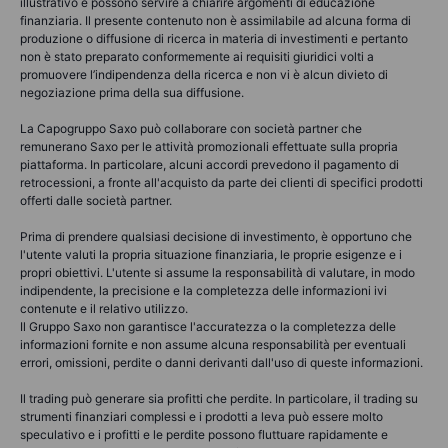
illustrativo e possono servire a chiarire argomenti di educazione
finanziaria. Il presente contenuto non è assimilabile ad alcuna forma di
produzione o diffusione di ricerca in materia di investimenti e pertanto
non è stato preparato conformemente ai requisiti giuridici volti a
promuovere l’indipendenza della ricerca e non vi è alcun divieto di
negoziazione prima della sua diffusione.
La Capogruppo Saxo può collaborare con società partner che
remunerano Saxo per le attività promozionali effettuate sulla propria
piattaforma. In particolare, alcuni accordi prevedono il pagamento di
retrocessioni, a fronte all'acquisto da parte dei clienti di specifici prodotti
offerti dalle società partner.
Prima di prendere qualsiasi decisione di investimento, è opportuno che
l'utente valuti la propria situazione finanziaria, le proprie esigenze e i
propri obiettivi. L'utente si assume la responsabilità di valutare, in modo
indipendente, la precisione e la completezza delle informazioni ivi
contenute e il relativo utilizzo.
Il Gruppo Saxo non garantisce l'accuratezza o la completezza delle
informazioni fornite e non assume alcuna responsabilità per eventuali
errori, omissioni, perdite o danni derivanti dall'uso di queste informazioni.
Il trading può generare sia profitti che perdite. In particolare, il trading su
strumenti finanziari complessi e i prodotti a leva può essere molto
speculativo e i profitti e le perdite possono fluttuare rapidamente e