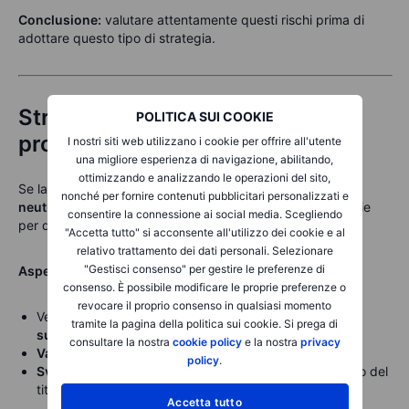
Conclusione:
valutare attentamente questi rischi prima di
adottare questo tipo di strategia.
Strategie alternative per diverse
POLITICA SUI COOKIE
prospettive di mercato
I nostri siti web utilizzano i cookie per offrire all'utente
una migliore esperienza di navigazione, abilitando,
ottimizzando e analizzando le operazioni del sito,
Se la covered call è adatta a un outlook
nonché per fornire contenuti pubblicitari personalizzati e
neutrale/moderatamente rialzista
, esistono altre strategie
consentire la connessione ai social media. Scegliendo
per differenti aspettative sul titolo MSFT:
"Accetta tutto" si acconsente all'utilizzo dei cookie e al
relativo trattamento dei dati personali. Selezionare
"Gestisci consenso" per gestire le preferenze di
Aspettativa laterale: Covered strangle
consenso. È possibile modificare le proprie preferenze o
revocare il proprio consenso in qualsiasi momento
Vendere una
put a strike inferiore
e una
call a strike
tramite la pagina della politica sui cookie. Si prega di
superiore
(es. vendere la
put 430
e la
call 470
).
consultare la nostra
cookie policy
e la nostra
privacy
Vantaggio
: maggiore premio incassato.
policy
.
Svantaggio
: esposizione al ribasso in caso di forte calo del
titolo.
Accetta tutto