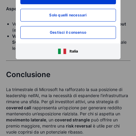
Aspettativa ribassista: Risk reversal
Solo quelli necessari
Vendere una
call
e usare il premio per acquistare una
put
(es. vendere la
call 470
e comprare la
put 430
).
Gestisci il consenso
Vantaggio
: protezione al ribasso con costo ridotto.
Svantaggio
: profitti limitati se il titolo rimane stabile o sale
leggermente.
Italia
Conclusione
La trimestrale di Microsoft ha rafforzato la sua posizione di
leadership nell’AI, ma la necessità di espandere l’infrastruttura
rimane una sfida. Per gli investitori attivi, una strategia di
covered call
rappresenta un’opzione per generare reddito
mantenendo un’esposizione rialzista. Per chi si aspetta un
movimento laterale
, un
covered strangle
può offrire un
premio maggiore, mentre una
risk reversal
è utile per chi
vuole coprirsi da un potenziale ribasso.