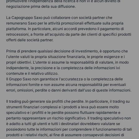
promuovere l’indipendenza della ricerca e non vi è alcun divieto di
negoziazione prima della sua diffusione.
La Capogruppo Saxo può collaborare con società partner che
remunerano Saxo per le attività promozionali effettuate sulla propria
piattaforma. In particolare, alcuni accordi prevedono il pagamento di
retrocessioni, a fronte all'acquisto da parte dei clienti di specifici prodotti
offerti dalle società partner.
Prima di prendere qualsiasi decisione di investimento, è opportuno che
l'utente valuti la propria situazione finanziaria, le proprie esigenze e i
propri obiettivi. L'utente si assume la responsabilità di valutare, in modo
indipendente, la precisione e la completezza delle informazioni ivi
contenute e il relativo utilizzo.
Il Gruppo Saxo non garantisce l'accuratezza o la completezza delle
informazioni fornite e non assume alcuna responsabilità per eventuali
errori, omissioni, perdite o danni derivanti dall'uso di queste informazioni.
Il trading può generare sia profitti che perdite. In particolare, il trading su
strumenti finanziari complessi e i prodotti a leva può essere molto
speculativo e i profitti e le perdite possono fluttuare rapidamente e
pertanto rappresentare un rischio significativo. Il trading speculativo non
è adatto a tutti gli utenti e tutti i destinatari dovrebbero valutare se
possiedono tutte le informazioni per comprendere il funzionamento di tali
prodotti e i relativi rischi, al fine di assumere consapevoli decisioni di