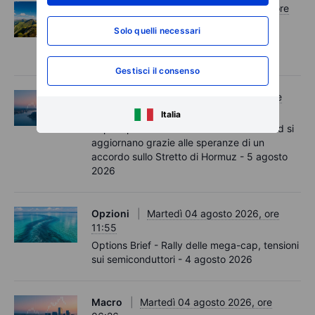
Opzioni
Mercoledì 05 agosto 2026, ore
11:30
Solo quelli necessari
Options Brief - I record si estendono,
aumentano le coperture – 5 agosto 2026
Gestisci il consenso
Macro
Mercoledì 05 agosto 2026, ore
06:02
Italia
Rapida panoramica del mercato - I record si
aggiornano grazie alle speranze di un
accordo sullo Stretto di Hormuz - 5 agosto
2026
Opzioni
Martedì 04 agosto 2026, ore
11:55
Options Brief - Rally delle mega-cap, tensioni
sui semiconduttori - 4 agosto 2026
Macro
Martedì 04 agosto 2026, ore