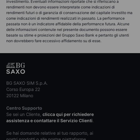
investimento. Eventuali informazioni riportate che si riferiscano a
rendimenti non devono essere interpretate come indicazioni di
rendimenti futuri o di garanzia di conservazione del capitale investito ma
come indicazioni di rendimenti realizzati in passato. La performance
passata non è un indicatore affidabile della performance futura. Alcune
delle informazioni contenute nel presente documento possono essere
basate su stime e proiezioni del Gruppo Saxo Bank e pertanto gli utenti
non dovrebbero fare eccessivo affidamento su di esse.
BG SAXO SIM S.p.A.
Corso Europa 22
20122 Milano
Centro Supporto
Se sei un Cliente,
clicca qui per richiedere
assistenza e contattare il Servizio Clienti
.
Se hai domande relative al tuo rapporto, ai
nostri prodotti o alle nostre piattaforme,