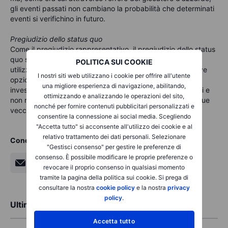
gli eventi passati non cambiano la probabilità che determinati
eventi si verifichino in futuro.
Pregiudizio dello status quo
Come il pregiudizio rappresentativo, il pregiudizio dello status
quo significa che stai conducendo vecchi investimenti o
POLITICA SUI COOKIE
utilizzando vecchie strategie piuttosto che esplorare nuove
I nostri siti web utilizzano i cookie per offrire all'utente
opzioni. Se utilizzi vecchi metodi per eseguire nuovi
una migliore esperienza di navigazione, abilitando,
investimenti, potresti essere accecato dalle tue percezioni e
ottimizzando e analizzando le operazioni del sito,
non riuscire a riconoscere che il mercato è cambiato e le tue
nonché per fornire contenuti pubblicitari personalizzati e
vecchie strategie non sono praticabili.
consentire la connessione ai social media. Scegliendo
"Accetta tutto" si acconsente all'utilizzo dei cookie e al
relativo trattamento dei dati personali. Selezionare
Condividi
"Gestisci consenso" per gestire le preferenze di
consenso. È possibile modificare le proprie preferenze o
revocare il proprio consenso in qualsiasi momento
tramite la pagina della politica sui cookie. Si prega di
consultare la nostra
cookie policy
e la nostra
privacy
policy
.
Ultime analisi di mercato
Accetta tutto