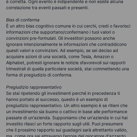
è corretta. Ogni evento è indipendente e non esiste alcuna
correlazione tra eventi passati e presenti.
Bias di conferma
È
un altro bias cognitivo comune in cui cerchi, credi o favorisci
informazioni che supportano/confermano i tuoi valori o
convinzioni pre-formulati. Gli investitori possono anche
ignorare intenzionalmente le informazioni che contraddicono
questi valori e convinzioni. Ad esempio, se sei deciso ad
acquisire azioni di una società, come Tesla, Amazon o
Alphabet, potresti ignorare le notizie sfavorevoli sui rapporti
trimestrali di quella particolare società, stai commettendo una
forma di pregiudizio di conferma.
Pregiudizio rappresentativo
Se stai ripetendo gli investimenti perché in precedenza ti
hanno portato al successo, questo è un esempio di
pregiudizio rappresentativo. Un altro esempio è se ritieni che
un investimento sia buono o cattivo in base alle performance
passate di un'azienda. Supponiamo che un'azienda in cui hai
investito rilasci un forte rapporto sugli utili. Puoi presumere
che il prossimo rapporto sui guadagni sarà altrettanto valido,
ma, come ora sai attraverso l'errore del giocatore d'azzardo,