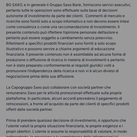
BG SAXO, e in generale il Gruppo Saxo Bank, forniscono servizi esecutivi,
pertanto tutte le operazioni sono effettuate sulla base di decisioni
autonome di investimento da parte dei clienti. Commenti di mercato e
ricerche sono forniti solo a scopo informativo e non devono essere intesi
come consulenza o come una raccomandazione di investimento. Il
presente contenuto può riflettere l’opinione personale dell’autore e
pertanto può essere soggetto a cambiamento senza preavviso.
Riferimenti a specifici prodotti finanziari sono forniti a solo scopo
illustrativo e possono servire a chiarire argomenti di educazione
finanziaria. Il presente contenuto non è assimilabile ad alcuna forma di
produzione o diffusione di ricerca in materia di investimenti e pertanto
non è stato preparato conformemente ai requisiti giuridici volti a
promuovere l’indipendenza della ricerca e non vi è alcun divieto di
negoziazione prima della sua diffusione.
La Capogruppo Saxo può collaborare con società partner che
remunerano Saxo per le attività promozionali effettuate sulla propria
piattaforma. In particolare, alcuni accordi prevedono il pagamento di
retrocessioni, a fronte all'acquisto da parte dei clienti di specifici prodotti
offerti dalle società partner.
Prima di prendere qualsiasi decisione di investimento, è opportuno che
l'utente valuti la propria situazione finanziaria, le proprie esigenze e i
propri obiettivi. L'utente si assume la responsabilità di valutare, in modo
indipendente, la precisione e la completezza delle informazioni ivi