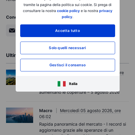
tramite la pagina della politica sui cookie. Si prega di
consultare la nostra
cookie policy
e la nostra
privacy
policy
.
Condividi
Accetta tutto
Solo quelli necessari
Ultime analisi di mercato
Gestisci il consenso
Opzioni
Mercoledì 05 agosto 2026, ore
11:30
Italia
Options Brief - I record si estendono,
aumentano le coperture – 5 agosto 2026
Macro
Mercoledì 05 agosto 2026, ore
06:02
Rapida panoramica del mercato - I record si
aggiornano grazie alle speranze di un