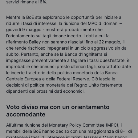
servizi rimane al 6%.
Mentre la BoE sta esplorando le opportunità per iniziare a
ridurre i tassi di interesse, la riunione del MPC di domani –
giovedì 9 maggio - mostrerà probabilmente che
l'orientamento sui tagli rimane incerto. I dati a cui fa
riferimento Bailey non saranno rilasciati fino al 22 maggio, il
che rende rischioso impegnarsi in un ciclo aggressivo sin da
subito. Pertanto, anche se la Banca d’Inghilterra si
impegnasse preventivamente a tagliare i tassi quest’estate, è
improbabile che annunci presto ulteriori tagli, soprattutto date
le incerte traiettorie della politica monetaria della Banca
Centrale Europea e della Federal Reserve. Ciò lascia le
decisioni di politica monetaria del Regno Unito fortemente
dipendenti dai prossimi dati economici.
Voto diviso ma con un orientamento
accomodante
All’ultima riunione del Monetary Policy Committee (MPC), i
membri della BoE hanno deciso con una maggioranza di 8-1 di
mantenere i tassi di interesse invariati. Haskel e Mann hanno