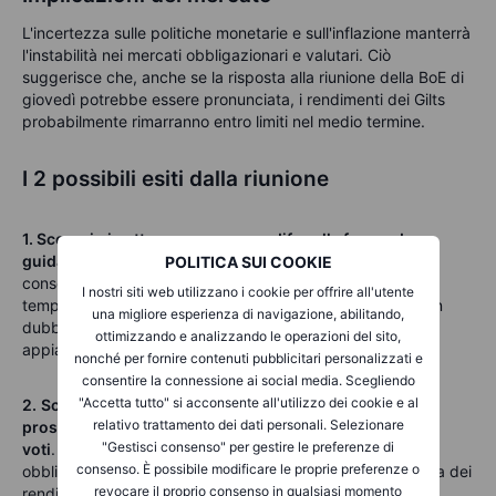
L'incertezza sulle politiche monetarie e sull'inflazione manterrà
l'instabilità nei mercati obbligazionari e valutari. Ciò
suggerisce che, anche se la risposta alla riunione della BoE di
giovedì potrebbe essere pronunciata, i rendimenti dei Gilts
probabilmente rimarranno entro limiti nel medio termine.
I 2 possibili esiti dalla riunione
1. Scenario in attesa, nessuna modifca alla forward
guidance, nessuna modifica alla divisione dei voti
Ciò
POLITICA SUI COOKIE
consentirà al MPC di mantenere aperte le opzioni per la
I nostri siti web utilizzano i cookie per offrire all'utente
tempistica dei tagli di prim’ordine. Ciò potrebbe mettere in
una migliore esperienza di navigazione, abilitando,
dubbio un taglio dei tassi a giugno, con conseguente
ottimizzando e analizzando le operazioni del sito,
appiattimento della curva dei rendimenti dei Gilt.
nonché per fornire contenuti pubblicitari personalizzati e
consentire la connessione ai social media. Scegliendo
"Accetta tutto" si acconsente all'utilizzo dei cookie e al
2.
Scenario in attesa ma con modifiche alle indicazioni
relativo trattamento dei dati personali. Selezionare
prospettiche e/o modifiche alla divisione dei
"Gestisci consenso" per gestire le preferenze di
voti
.
L’orientamento accomodante indurrà un rally
consenso. È possibile modificare le proprie preferenze o
obbligazionario che porterà ad un irripidimento della curva dei
revocare il proprio consenso in qualsiasi momento
rendimenti.