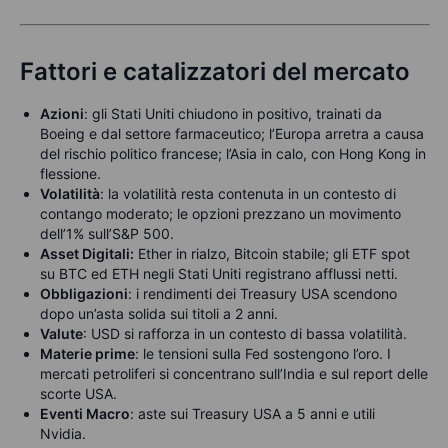
Fattori e catalizzatori del mercato
Azioni
:
g
li Stati Uniti chiudono in positivo, trainati da
Boeing e dal settore farmaceutico; l’Europa arretra a causa
del rischio politico francese; l’Asia in calo, con Hong Kong in
flessione.
Volatilità
:
l
a volatilità resta contenuta in un contesto di
contango moderato; le opzioni prezzano un movimento
dell’1% sull’S&P 500.
Asset Digitali:
Ether in rialzo, Bitcoin stabile; gli ETF spot
su BTC ed ETH negli Stati Uniti registrano afflussi netti.
Obbligazioni
: i rendimenti dei Treasury USA scendono
dopo un’asta solida sui titoli a 2 anni.
Valute
: USD si rafforza in un contesto di bassa volatilità.
Materie prime
: le tensioni sulla Fed sostengono l’oro. I
mercati petroliferi si concentrano sull’India e sul report delle
scorte USA.
Eventi Macro
: aste sui Treasury USA a 5 anni e utili
Nvidia.