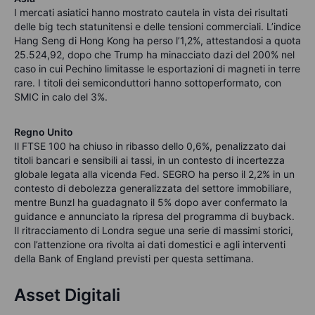
I mercati asiatici hanno mostrato cautela in vista dei risultati
delle big tech statunitensi e delle tensioni commerciali. L’indice
Hang Seng di Hong Kong ha perso l’1,2%, attestandosi a quota
25.524,92, dopo che Trump ha minacciato dazi del 200% nel
caso in cui Pechino limitasse le esportazioni di magneti in terre
rare. I titoli dei semiconduttori hanno sottoperformato, con
SMIC in calo del 3%.
Regno Unito
Il FTSE 100 ha chiuso in ribasso dello 0,6%, penalizzato dai
titoli bancari e sensibili ai tassi, in un contesto di incertezza
globale legata alla vicenda Fed. SEGRO ha perso il 2,2% in un
contesto di debolezza generalizzata del settore immobiliare,
mentre Bunzl ha guadagnato il 5% dopo aver confermato la
guidance e annunciato la ripresa del programma di buyback.
Il ritracciamento di Londra segue una serie di massimi storici,
con l’attenzione ora rivolta ai dati domestici e agli interventi
della Bank of England previsti per questa settimana.
Asset Digitali