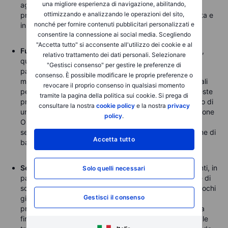
una migliore esperienza di navigazione, abilitando,
agenda di riduzione dei tassi, nonostante le
ottimizzando e analizzando le operazioni del sito,
preoccupazioni persistenti riguardo all'inflazione elevata e
nonché per fornire contenuti pubblicitari personalizzati e
in aumento.
consentire la connessione ai social media. Scegliendo
"Accetta tutto" si acconsente all'utilizzo dei cookie e al
Future sul greggio
stabilizzati dopo il crollo di martedì,
relativo trattamento dei dati personali. Selezionare
quando Trump ha imposto dazi del 50% sulla maggior
"Gestisci consenso" per gestire le preferenze di
parte delle importazioni USA dall'India, rispettando la
consenso. È possibile modificare le proprie preferenze o
minaccia di punire una delle maggiori economie mondiali
revocare il proprio consenso in qualsiasi momento
per gli acquisti di petrolio russo a sconto. Tuttavia, queste
tramite la pagina della politica sui cookie. Si prega di
preoccupazioni continuano a essere mitigate dal rischio di
consultare la nostra
cookie policy
e la nostra
privacy
un glut di offerta in crescita tra l’aumento della produzione
policy
.
OPEC+. Nel frattempo, in vista dell'aggiornamento
settimanale dell'EIA, l'API ha riportato un calo di 1 milione di
Accetta tutto
barili nelle scorte USA.
Semi di soia
in pausa dopo una recente serie di aumenti, in
Solo quelli necessari
parte perché la Cina, il principale importatore mondiale di
soia, pare non abbia acquistato un solo carico USA a pochi
Gestisci il consenso
giorni dall'inizio della stagione di esportazioni USA. La
prossima ondata di fornitura dal Brasile non sarà pronta
fino a febbraio, quindi un possibile accordo commerciale