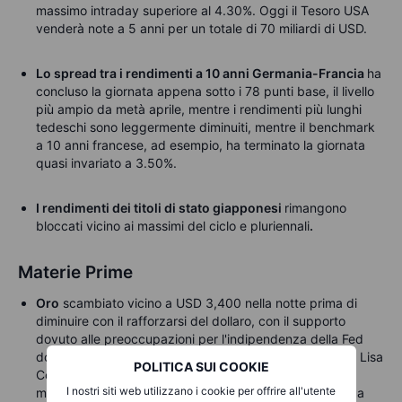
massimo intraday superiore al 4.30%. Oggi il Tesoro USA
venderà note a 5 anni per un totale di 70 miliardi di USD.
Lo spread tra i rendimenti a 10 anni Germania-Francia
ha
concluso la giornata appena sotto i 78 punti base, il livello
più ampio da metà aprile, mentre i rendimenti più lunghi
tedeschi sono leggermente diminuiti, mentre il benchmark
a 10 anni francese, ad esempio, ha terminato la giornata
quasi invariato a 3.50%.
I rendimenti dei titoli di stato giapponesi
rimangono
bloccati vicino ai massimi del ciclo e pluriennali
.
Materie Prime
Oro
scambiato vicino a USD 3,400 nella notte prima di
diminuire con il rafforzarsi del dollaro, con il supporto
dovuto alle preoccupazioni per l'indipendenza della Fed
dopo che Trump ha ribadito il suo tentativo di cacciare Lisa
POLITICA SUI COOKIE
Cook. In caso di successo, Trump otterrebbe una
I nostri siti web utilizzano i cookie per offrire all'utente
maggioranza nel Board of Governors, sostenendo la sua