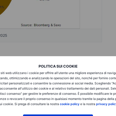
 2025
POLITICA SUI COOKIE
 industriali, che in questo trimestre hanno registrato rendimenti
i siti web utilizzano i cookie per offrire all'utente una migliore esperienza di navi
a performance a 12 mesi è ancora più impressionante, pari al
itando, ottimizzando e analizzando le operazioni del sito, nonché per fornire cont
ntinua domanda di oro (+14,7%) e argento (+16,7%) in mezzo
icitari personalizzati e consentire la connessione ai social media. Scegliendo "A
che cercano protezione in beni tangibili contro le incertezze
i acconsente all'utilizzo dei cookie e al relativo trattamento dei dati personali. Se
 di oro da parte delle banche centrali per ridurre la loro
isci consenso" per gestire le preferenze di consenso. È possibile modificare le p
.
enze o revocare il proprio consenso in qualsiasi momento tramite la pagina della p
ui cookie. Si prega di consultare la nostra
cookie policy
e la nostra
privacy polic
a distinzione tra il rame HG negoziato a New York e quelli
ndon Metal Exchange. Il contratto del rame HG è salito a un