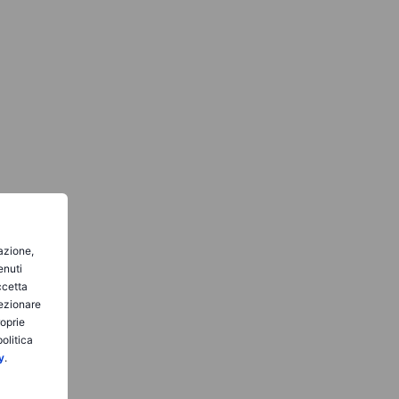
gazione,
enuti
ccetta
lezionare
roprie
olitica
y
.