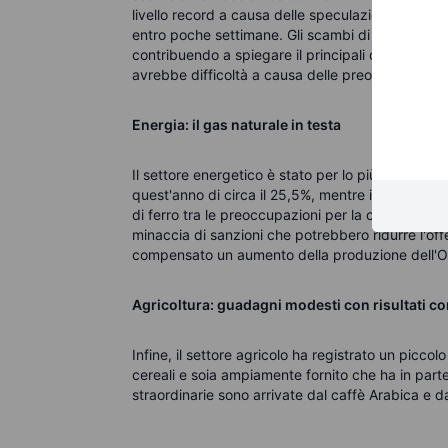
livello record a causa delle speculazioni second
entro poche settimane. Gli scambi di rame HG pr
contribuendo a spiegare il principali contributo d
avrebbe difficoltà a causa delle preoccupazioni p
Energia: il gas naturale in testa
Il settore energetico è stato per lo più una stori
quest'anno di circa il 25,5%, mentre il greggio e
di ferro tra le preoccupazioni per la crescita e
minaccia di sanzioni che potrebbero ridurre l'off
compensato un aumento della produzione dell'O
Agricoltura: guadagni modesti con risultati co
Infine, il settore agricolo ha registrato un picc
cereali e soia ampiamente fornito che ha in part
straordinarie sono arrivate dal caffè Arabica e d