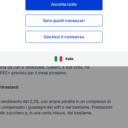
Accetta tutto
o cui Trump potrebbe implementare tariffe sulle importazioni
emium rispetto a Londra hanno raggiunto il 17%,
ei metalli industriali al BCOMTR, un settore che altrimenti
Solo quelli necessari
er la crescita globale.
Gestisci il consenso
a sulla forza del gas naturale, con un rendimento totale finora
 i prodotti combustibili hanno faticato in mezzo a un braccio
Italia
conomica che incidono sulla domanda e l'aumento della
erta da Iran e Venezuela. Questo, a sua volta, ha
PEC+ previsto per il mese prossimo.
ntrastanti
olo rendimento del 2,2%, con ampie perdite in un complesso di
e compensato i guadagni dei soft e del bestiame. Prestazioni
allo zucchero e, in una certa misura, dal bestiame.