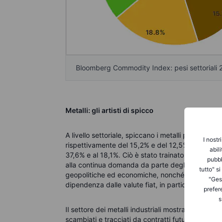
Bloomberg Commodity Index: pesi settoriali
Metalli: gli artisti di spicco
A livello settoriale, spiccano i metalli preziosi e
I nostr
rispettivamente del 15,2% e del 12,5%, mentre l
abil
37,6% e al 18,1%. Ciò è stato trainato dalla co
pubbl
alla continua domanda da parte degli investitori 
tutto" s
geopolitiche ed economiche, nonché dagli acquisti
"Gest
dipendenza dalle valute fiat, in particolare l'USD
prefer
s
Il settore dei metalli industriali mostra una nett
scambiati e tracciati da contratti futures sul Lo