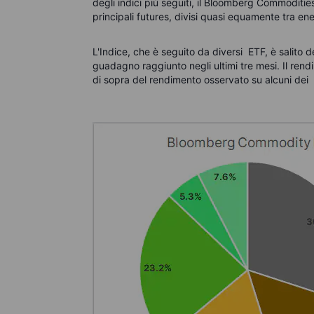
degli indici più seguiti, il Bloomberg Commoditie
principali futures, divisi quasi equamente tra ener
L'Indice, che è seguito da diversi ETF, è salito d
guadagno raggiunto negli ultimi tre mesi. Il ren
di sopra del rendimento osservato su alcuni dei p