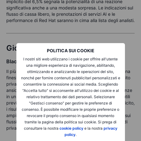
implicito del 6,5% segnala la potenzialità di una reazione
significativa anche a una modesta sorpresa. Le indicazioni sul
flusso di cassa libero, le prenotazioni di servizi AI e le
performance di Red Hat saranno in cima alla lista degli analisti.
Giovedì 24 luglio
POLITICA SUI COOKIE
I nostri siti web utilizzano i cookie per offrire all'utente
Blackstone
una migliore esperienza di navigazione, abilitando,
Il più grande gestore di asset alternativi al mondo offrirà una
ottimizzando e analizzando le operazioni del sito,
finestra sulla domanda istituzionale, il momentum del credito
nonché per fornire contenuti pubblicitari personalizzati e
privato e la performance immobiliare. Gli investitori sono
consentire la connessione ai social media. Scegliendo
ansiosi di vedere come raccolta fondi e uscite sono tendenze
"Accetta tutto" si acconsente all'utilizzo dei cookie e al
in un contesto di mercati dei capitali più favorevole. Con utili
relativo trattamento dei dati personali. Selezionare
previsti di $1,09 per azione e un movimento del 4,7% implicito,
"Gestisci consenso" per gestire le preferenze di
i risultati di Blackstone potrebbero avere implicazioni più
consenso. È possibile modificare le proprie preferenze o
ampie per i titoli finanziari. Anche rilevanti: aggiornamenti sui
revocare il proprio consenso in qualsiasi momento
flussi retail in BREIT e la performance delle recenti uscite di
tramite la pagina della politica sui cookie. Si prega di
private equity.
consultare la nostra
cookie policy
e la nostra
privacy
policy
.