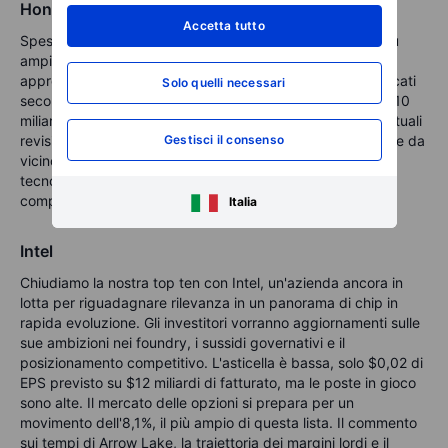
Honeywell
Accetta tutto
Spesso vista come un proxy per l'economia industriale più
ampia, il report di Honeywell dirà molto sulle catene di
approvvigionamento, la domanda di automazione e i mercati
Solo quelli necessari
secondari aerospaziali. Gli EPS sono previsti a $2,66 su $10
miliardi di ricavi, con un movimento atteso del 3,6%. Eventuali
Gestisci il consenso
revisioni alle previsioni per l'intero anno saranno monitorate da
vicino. Cerca segnali sull'automazione dei magazzini, le
tecnologie edilizie e se il settore aerospaziale continua a
compensare la debolezza in altri segmenti.
Italia
Intel
Chiudiamo la nostra top ten con Intel, un'azienda ancora in
lotta per riguadagnare rilevanza in un panorama di chip in
rapida evoluzione. Gli investitori vorranno aggiornamenti sulle
sue ambizioni nei foundry, i sussidi governativi e il
posizionamento competitivo. L'asticella è bassa, solo $0,02 di
EPS previsto su $12 miliardi di fatturato, ma le poste in gioco
sono alte. Il mercato delle opzioni si prepara per un
movimento dell'8,1%, il più ampio di questa lista. Il commento
sui tempi di Arrow Lake, la traiettoria dei margini lordi e il