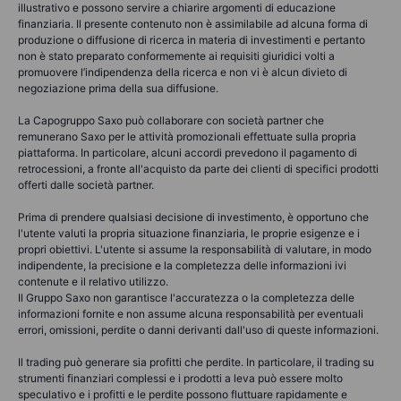
illustrativo e possono servire a chiarire argomenti di educazione
finanziaria. Il presente contenuto non è assimilabile ad alcuna forma di
produzione o diffusione di ricerca in materia di investimenti e pertanto
non è stato preparato conformemente ai requisiti giuridici volti a
promuovere l’indipendenza della ricerca e non vi è alcun divieto di
negoziazione prima della sua diffusione.
La Capogruppo Saxo può collaborare con società partner che
remunerano Saxo per le attività promozionali effettuate sulla propria
piattaforma. In particolare, alcuni accordi prevedono il pagamento di
retrocessioni, a fronte all'acquisto da parte dei clienti di specifici prodotti
offerti dalle società partner.
Prima di prendere qualsiasi decisione di investimento, è opportuno che
l'utente valuti la propria situazione finanziaria, le proprie esigenze e i
propri obiettivi. L'utente si assume la responsabilità di valutare, in modo
indipendente, la precisione e la completezza delle informazioni ivi
contenute e il relativo utilizzo.
Il Gruppo Saxo non garantisce l'accuratezza o la completezza delle
informazioni fornite e non assume alcuna responsabilità per eventuali
errori, omissioni, perdite o danni derivanti dall'uso di queste informazioni.
Il trading può generare sia profitti che perdite. In particolare, il trading su
strumenti finanziari complessi e i prodotti a leva può essere molto
speculativo e i profitti e le perdite possono fluttuare rapidamente e