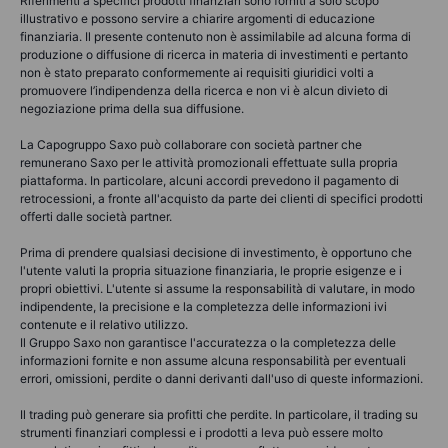
Riferimenti a specifici prodotti finanziari sono forniti a solo scopo
illustrativo e possono servire a chiarire argomenti di educazione
finanziaria. Il presente contenuto non è assimilabile ad alcuna forma di
produzione o diffusione di ricerca in materia di investimenti e pertanto
non è stato preparato conformemente ai requisiti giuridici volti a
promuovere l’indipendenza della ricerca e non vi è alcun divieto di
negoziazione prima della sua diffusione.
La Capogruppo Saxo può collaborare con società partner che
remunerano Saxo per le attività promozionali effettuate sulla propria
piattaforma. In particolare, alcuni accordi prevedono il pagamento di
retrocessioni, a fronte all'acquisto da parte dei clienti di specifici prodotti
offerti dalle società partner.
Prima di prendere qualsiasi decisione di investimento, è opportuno che
l'utente valuti la propria situazione finanziaria, le proprie esigenze e i
propri obiettivi. L'utente si assume la responsabilità di valutare, in modo
indipendente, la precisione e la completezza delle informazioni ivi
contenute e il relativo utilizzo.
Il Gruppo Saxo non garantisce l'accuratezza o la completezza delle
informazioni fornite e non assume alcuna responsabilità per eventuali
errori, omissioni, perdite o danni derivanti dall'uso di queste informazioni.
Il trading può generare sia profitti che perdite. In particolare, il trading su
strumenti finanziari complessi e i prodotti a leva può essere molto