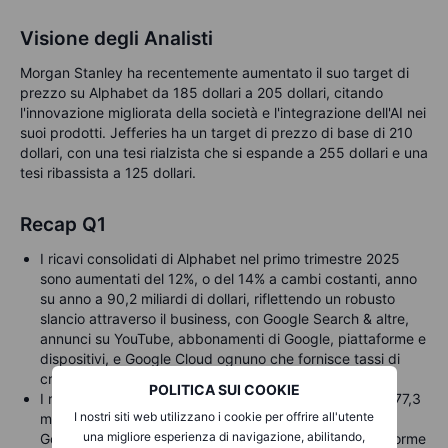
Visione degli Analisti
Morgan Stanley ha recentemente aumentato il suo target di
prezzo su Alphabet da 185 dollari a 205 dollari, citando
l'innovazione migliorata della società e l'integrazione dell'AI nei
suoi prodotti. Jefferies ha un target di prezzo di base di 210
dollari, con una tesi rialzista che si espande a 255 dollari e una
tesi ribassista a 125 dollari.
Recap Q1
I ricavi consolidati di Alphabet nel primo trimestre 2025
sono aumentati del 12%, o del 14% a cambi costanti, anno
su anno a 90,2 miliardi di dollari, riflettendo un robusto
slancio attraverso il business, con Google Search & altre,
annunci su YouTube, abbonamenti di Google, piattaforme e
dispositivi, e Google Cloud ognuno che fornisce tassi di
crescita a due cifre.
POLITICA SUI COOKIE
I ricavi dei servizi di Google sono aumentati del 10% a 77,3
I nostri siti web utilizzano i cookie per offrire all'utente
miliardi di dollari, riflettendo una forte performance in
una migliore esperienza di navigazione, abilitando,
Google Search & altre, abbonamenti di Google, piattaforme