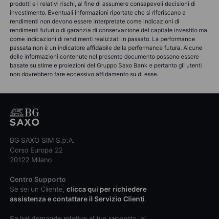
prodotti e i relativi rischi, al fine di assumere consapevoli decisioni di
investimento. Eventuali informazioni riportate che si riferiscano a
rendimenti non devono essere interpretate come indicazioni di
rendimenti futuri o di garanzia di conservazione del capitale investito ma
come indicazioni di rendimenti realizzati in passato. La performance
passata non è un indicatore affidabile della performance futura. Alcune
delle informazioni contenute nel presente documento possono essere
basate su stime e proiezioni del Gruppo Saxo Bank e pertanto gli utenti
non dovrebbero fare eccessivo affidamento su di esse.
BG SAXO SIM S.p.A.
Corso Europa 22
20122 Milano
Centro Supporto
Se sei un Cliente,
clicca qui per richiedere
assistenza e contattare il Servizio Clienti
.
Se hai domande relative al tuo rapporto, ai