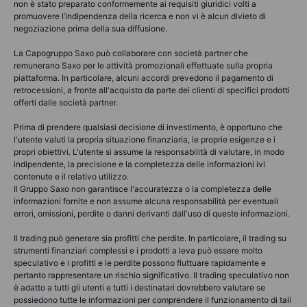
non è stato preparato conformemente ai requisiti giuridici volti a
promuovere l’indipendenza della ricerca e non vi è alcun divieto di
negoziazione prima della sua diffusione.
La Capogruppo Saxo può collaborare con società partner che
remunerano Saxo per le attività promozionali effettuate sulla propria
piattaforma. In particolare, alcuni accordi prevedono il pagamento di
retrocessioni, a fronte all'acquisto da parte dei clienti di specifici prodotti
offerti dalle società partner.
Prima di prendere qualsiasi decisione di investimento, è opportuno che
l'utente valuti la propria situazione finanziaria, le proprie esigenze e i
propri obiettivi. L'utente si assume la responsabilità di valutare, in modo
indipendente, la precisione e la completezza delle informazioni ivi
contenute e il relativo utilizzo.
Il Gruppo Saxo non garantisce l'accuratezza o la completezza delle
informazioni fornite e non assume alcuna responsabilità per eventuali
errori, omissioni, perdite o danni derivanti dall'uso di queste informazioni.
Il trading può generare sia profitti che perdite. In particolare, il trading su
strumenti finanziari complessi e i prodotti a leva può essere molto
speculativo e i profitti e le perdite possono fluttuare rapidamente e
pertanto rappresentare un rischio significativo. Il trading speculativo non
è adatto a tutti gli utenti e tutti i destinatari dovrebbero valutare se
possiedono tutte le informazioni per comprendere il funzionamento di tali