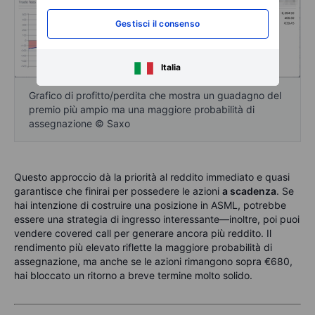
Gestisci il consenso
Italia
Grafico di profitto/perdita che mostra un guadagno del
premio più ampio ma una maggiore probabilità di
assegnazione © Saxo
Questo approccio dà la priorità al reddito immediato e quasi
garantisce che finirai per possedere le azioni
a scadenza
. Se
hai intenzione di costruire una posizione in ASML, potrebbe
essere una strategia di ingresso interessante—inoltre, poi puoi
vendere covered call per generare ancora più reddito. Il
rendimento più elevato riflette la maggiore probabilità di
assegnazione, ma anche se le azioni rimangono sopra €680,
hai bloccato un ritorno a breve termine molto solido.