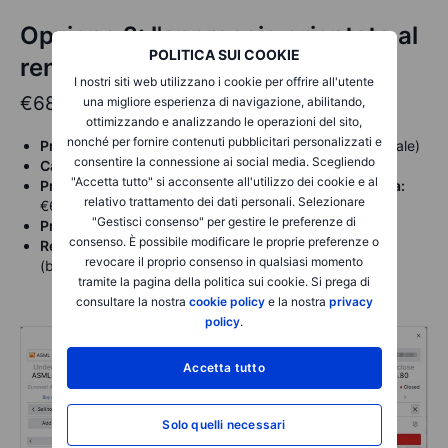
Opzione 2: l'approccio orientato al
POLITICA SUI COOKIE
rendimento
(Prezzo di esercizio ITM a
I nostri siti web utilizzano i cookie per offrire all'utente
€680)
una migliore esperienza di navigazione, abilitando,
ottimizzando e analizzando le operazioni del sito,
nonché per fornire contenuti pubblicitari personalizzati e
Premio ricevuto:
€40,55 (per 10 azioni = €405,50 totale)
consentire la connessione ai social media. Scegliendo
Capitale richiesto:
€6.800
"Accetta tutto" si acconsente all'utilizzo dei cookie e al
Prezzo di acquisto effettivo se assegnato a scadenza:
relativo trattamento dei dati personali. Selezionare
€639,45
"Gestisci consenso" per gestire le preferenze di
Probabilità di assegnazione (Delta):
~69%
consenso. È possibile modificare le proprie preferenze o
Rendimento annualizzato se non assegnato:
~75%
revocare il proprio consenso in qualsiasi momento
(basato su un periodo di detenzione di 29 giorni)
tramite la pagina della politica sui cookie. Si prega di
consultare la nostra
cookie policy
e la nostra
privacy
policy
.
Accetta tutto
Solo quelli necessari