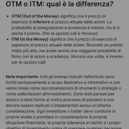
OTM o ITM: qual è la differenza?
OTM (Out of the Money)
significa che il prezzo di
esercizio è
inferiore
al prezzo attuale delle azioni. La
probabilità di assegnazione a scadenza è minore, ma lo è
anche il premio. (Per le opzioni call è l'inverso)
ITM (In the Money)
significa che il prezzo di esercizio è
superiore al prezzo attuale delle azioni. Ricevete un premio
molto più alto, ma avete anche una maggiore possibilità di
finire con le azioni a scadenza. (Ancora una volta, è inverso
per le opzioni call)
Nota importante
:
tutti gli esempi indicati nell’articolo sono
forniti esclusivamente a scopo illustrativo e informativo e non
vanno intesi come raccomandazioni di strumenti o strategie o
come sollecitazioni all'investimento. Sono stati pensati per
aiutarvi a dare forma al vostro processo di pensiero e non
devono essere replicati o implementati senza un'attenta
considerazione. Ogni investitore o trader deve condurre la
propria analisi e prendere in considerazione la propria
situazione finanziaria, la propria tolleranza al rischio e i propri
obiettivi di investimento prima di prendere qualsiasi decisione.