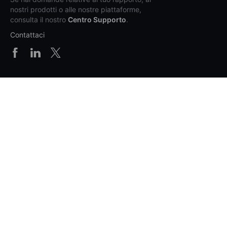
nostri prodotti o alle nostre piattaforme,
consulta il nostro
Centro Supporto
.
Contattaci
Prodotti e prezzi
Piattaforme
Supporto
Info generali
Altro