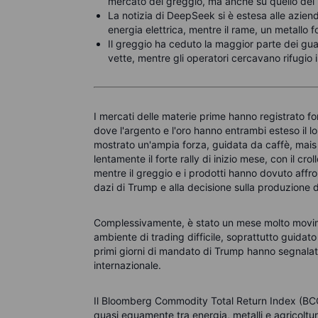
mercato del greggio, ma anche su quello dei 
La notizia di DeepSeek si è estesa alle azie
energia elettrica, mentre il rame, un metallo f
Il greggio ha ceduto la maggior parte dei gua
vette, mentre gli operatori cercavano rifugio 
I mercati delle materie prime hanno registrato fo
dove l'argento e l'oro hanno entrambi esteso il lo
mostrato un'ampia forza, guidata da caffè, mais e
lentamente il forte rally di inizio mese, con il cr
mentre il greggio e i prodotti hanno dovuto affron
dazi di Trump e alla decisione sulla produzione 
Complessivamente, è stato un mese molto movime
ambiente di trading difficile, soprattutto guidat
primi giorni di mandato di Trump hanno segnalato u
internazionale.
Il Bloomberg Commodity Total Return Index (BC
quasi equamente tra energia, metalli e agricoltur