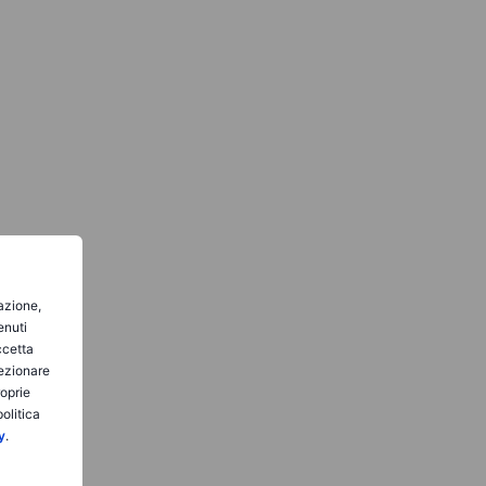
gazione,
enuti
ccetta
lezionare
roprie
olitica
y
.