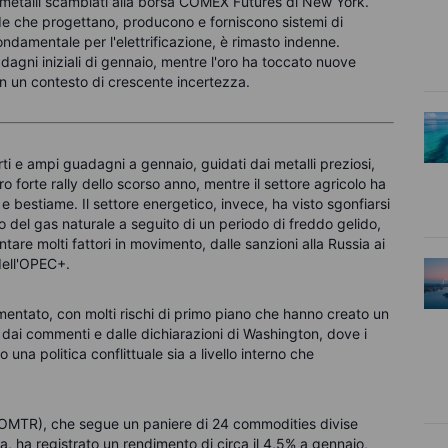
metalli scambiati alla borsa COMEX Futures di New York.
nde che progettano, producono e forniscono sistemi di
ondamentale per l'elettrificazione, è rimasto indenne.
dagni iniziali di gennaio, mentre l'oro ha toccato nuove
in un contesto di crescente incertezza.
rti e ampi guadagni a gennaio, guidati dai metalli preziosi,
ro forte rally dello scorso anno, mentre il settore agricolo ha
 bestiame. Il settore energetico, invece, ha visto sgonfiarsi
ollo del gas naturale a seguito di un periodo di freddo gelido,
tare molti fattori in movimento, dalle sanzioni alla Russia ai
dell'OPEC+.
ntato, con molti rischi di primo piano che hanno creato un
o dai commenti e dalle dichiarazioni di Washington, dove i
na politica conflittuale sia a livello interno che
OMTR), che segue un paniere di 24 commodities divise
a, ha registrato un rendimento di circa il 4,5% a gennaio,