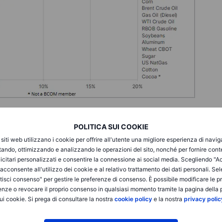
POLITICA SUI COOKIE
di dazi e immigrazione, e il loro impatto sulla crescita e
a provocato ripercussioni non solo sul mercato del greggio,
i siti web utilizzano i cookie per offrire all'utente una migliore esperienza di navi
 metalli scambiati alla borsa COMEX di New York, in quanto
itando, ottimizzando e analizzando le operazioni del sito, nonché per fornire cont
i metalli importati, possano sconvolgere le normali dinamiche
icitari personalizzati e consentire la connessione ai social media. Scegliendo "A
gento e del platino sono saliti a livelli, rispetto ai prezzi spot
i acconsente all'utilizzo dei cookie e al relativo trattamento dei dati personali. Se
ci associati al finanziamento e allo stoccaggio.
isci consenso" per gestire le preferenze di consenso. È possibile modificare le p
enze o revocare il proprio consenso in qualsiasi momento tramite la pagina della p
ui cookie. Si prega di consultare la nostra
cookie policy
e la nostra
privacy polic
 liquidità e le sue contrattazioni 24 ore su 24, è spesso
ni sul mercato fisico attraverso llo short selling. Tuttavia, le
ortati hanno sollevato preoccupazioni. In particolare,