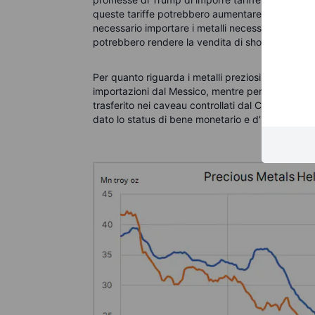
queste tariffe potrebbero aumentare il costo del
necessario importare i metalli necessari per coprir
potrebbero rendere la vendita di short significa
Per quanto riguarda i metalli preziosi, la stretta
importazioni dal Messico, mentre per l'oro è sta
trasferito nei caveau controllati dal COMEX, con 
dato lo status di bene monetario e d'investimento