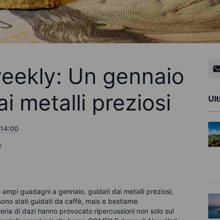
eekly: Un gennaio
i metalli preziosi
Ult
 14:00
y
 ampi guadagni a gennaio, guidati dai metalli preziosi,
sono stati guidati da caffè, mais e bestiame.
eria di dazi hanno provocato ripercussioni non solo sul