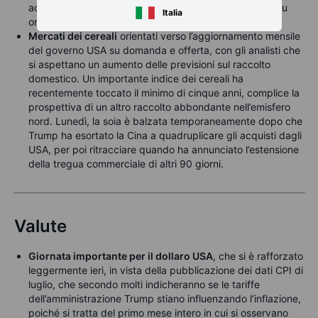
accumulare posizioni, con le partecipazioni degli ETF su
Italia
oro ai massimi da metà 2023.
Mercati dei cereali
orientati verso l’aggiornamento mensile
del governo USA su domanda e offerta, con gli analisti che
si aspettano un aumento delle previsioni sul raccolto
domestico. Un importante indice dei cereali ha
recentemente toccato il minimo di cinque anni, complice la
prospettiva di un altro raccolto abbondante nell’emisfero
nord. Lunedì, la soia è balzata temporaneamente dopo che
Trump ha esortato la Cina a quadruplicare gli acquisti dagli
USA, per poi ritracciare quando ha annunciato l’estensione
della tregua commerciale di altri 90 giorni.
Valute
Giornata importante per il dollaro USA
, che si è rafforzato
leggermente ieri, in vista della pubblicazione dei dati CPI di
luglio, che secondo molti indicheranno se le tariffe
dell’amministrazione Trump stiano influenzando l’inflazione,
poiché si tratta del primo mese intero in cui si osservano