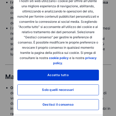
I nostri siti web utilizzano i cookie per offrire all'utente
I rendimenti dei Treasury USA restano bloccati in attesa
una migliore esperienza di navigazione, abilitando,
della pubblicazione del CPI USA di luglio
, che molti
ottimizzando e analizzando le operazioni del sito,
considerano il primo dato sull’inflazione in grado di
nonché per fornire contenuti pubblicitari personalizzati e
mostrare più chiaramente l’impatto delle tariffe
consentire la connessione ai social media. Scegliendo
dell’amministrazione Trump.
"Accetta tutto" si acconsente all'utilizzo dei cookie e al
I rendimenti europei sono saliti vicino ai massimi di più mesi
relativo trattamento dei dati personali. Selezionare
nella parte breve della curva, in contrasto con quelli
"Gestisci consenso" per gestire le preferenze di
statunitensi, con
il benchmark tedesco Schatz a 2 anni
consenso. È possibile modificare le proprie preferenze o
scambiato poco sopra l’1,96% e chiusura giornaliera più
revocare il proprio consenso in qualsiasi momento
alta da aprile, con un massimo intraday dell’1,98% a fine
tramite la pagina della politica sui cookie. Si prega di
luglio.
consultare la nostra
cookie policy
e la nostra
privacy
policy
.
Accetta tutto
Materie prime
Oro
in rialzo in vista della pubblicazione del CPI USA e
Solo quelli necessari
dopo che Trump — come previsto dopo la retromarcia di
venerdì — ha confermato che l’oro non sarà soggetto a
dazi. Già in crescita di circa il 26% da inizio anno, gli
Gestisci il consenso
investitori, confortati da un periodo prolungato di scambi in
range anziché da una forte correzione, continuano ad