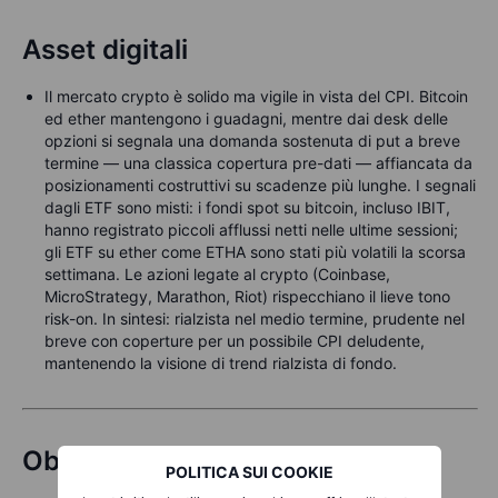
Asset digitali
Il mercato crypto è solido ma vigile in vista del CPI. Bitcoin
ed ether mantengono i guadagni, mentre dai desk delle
opzioni si segnala una domanda sostenuta di put a breve
termine — una classica copertura pre-dati — affiancata da
posizionamenti costruttivi su scadenze più lunghe. I segnali
dagli ETF sono misti: i fondi spot su bitcoin, incluso IBIT,
hanno registrato piccoli afflussi netti nelle ultime sessioni;
gli ETF su ether come ETHA sono stati più volatili la scorsa
settimana. Le azioni legate al crypto (Coinbase,
MicroStrategy, Marathon, Riot) rispecchiano il lieve tono
risk-on. In sintesi: rialzista nel medio termine, prudente nel
breve con coperture per un possibile CPI deludente,
mantenendo la visione di trend rialzista di fondo.
Obbligazioni
POLITICA SUI COOKIE