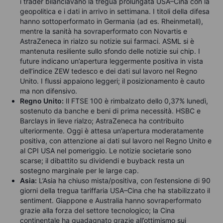
i trader bilanciavano la tregua prolungata USA–Cina con la
geopolitica e i dati in arrivo in settimana. I titoli della difesa
hanno sottoperformato in Germania (ad es. Rheinmetall),
mentre la sanità ha sovraperformato con Novartis e
AstraZeneca in rialzo su notizie sui farmaci. ASML si è
mantenuta resiliente sullo sfondo delle notizie sui chip. I
future indicano un’apertura leggermente positiva in vista
dell’indice ZEW tedesco e dei dati sul lavoro nel Regno
Unito. I flussi appaiono leggeri; il posizionamento è cauto
ma non difensivo.
Regno Unito:
Il FTSE 100 è rimbalzato dello 0,37% lunedì,
sostenuto da banche e beni di prima necessità. HSBC e
Barclays in lieve rialzo; AstraZeneca ha contribuito
ulteriormente. Oggi è attesa un’apertura moderatamente
positiva, con attenzione ai dati sul lavoro nel Regno Unito e
al CPI USA nel pomeriggio. Le notizie societarie sono
scarse; il dibattito su dividendi e buyback resta un
sostegno marginale per le large cap.
Asia:
L’Asia ha chiuso mista/positiva, con l’estensione di 90
giorni della tregua tariffaria USA–Cina che ha stabilizzato il
sentiment. Giappone e Australia hanno sovraperformato
grazie alla forza del settore tecnologico; la Cina
continentale ha guadagnato grazie all’ottimismo sui