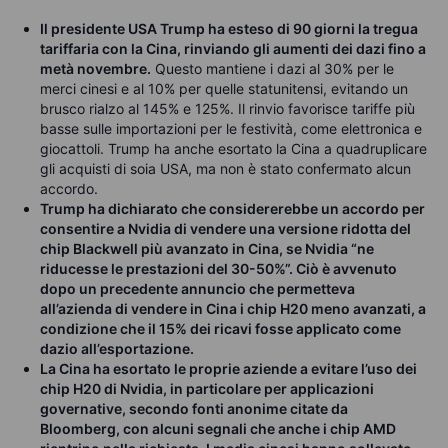
Il presidente USA Trump ha esteso di 90 giorni la tregua
tariffaria con la Cina, rinviando gli aumenti dei dazi fino a
metà novembre.
Questo mantiene i dazi al 30% per le
merci cinesi e al 10% per quelle statunitensi, evitando un
brusco rialzo al 145% e 125%. Il rinvio favorisce tariffe più
basse sulle importazioni per le festività, come elettronica e
giocattoli. Trump ha anche esortato la Cina a quadruplicare
gli acquisti di soia USA, ma non è stato confermato alcun
accordo.
Trump ha dichiarato che considererebbe un accordo per
consentire a Nvidia di vendere una versione ridotta del
chip Blackwell più avanzato in Cina, se Nvidia “ne
riducesse le prestazioni del 30-50%”. Ciò è avvenuto
dopo un precedente annuncio che permetteva
all’azienda di vendere in Cina i chip H20 meno avanzati, a
condizione che il 15% dei ricavi fosse applicato come
dazio all’esportazione.
La Cina ha esortato le proprie aziende a evitare l’uso dei
chip H20 di Nvidia, in particolare per applicazioni
governative, secondo fonti anonime citate da
Bloomberg, con alcuni segnali che anche i chip AMD