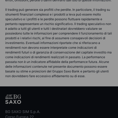
errori, omissioni, perdite o danni derivanti dall'uso di queste informazioni.
Il trading può generare sia profitti che perdite. In particolare, il trading su
strumenti finanziari complessi e i prodotti a leva può essere molto
speculativo e i profitti e le perdite possono fluttuare rapidamente e
pertanto rappresentare un rischio significativo. Il trading speculativo non
è adatto a tutti gli utenti e tutti i destinatari dovrebbero valutare se
possiedono tutte le informazioni per comprendere il funzionamento di tali
prodotti e i relativi rischi, al fine di assumere consapevoli decisioni di
investimento. Eventuali informazioni riportate che si riferiscano a
rendimenti non devono essere interpretate come indicazioni di
rendimenti futuri o di garanzia di conservazione del capitale investito ma
come indicazioni di rendimenti realizzati in passato. La performance
passata non è un indicatore affidabile della performance futura. Alcune
delle informazioni contenute nel presente documento possono essere
basate su stime e proiezioni del Gruppo Saxo Bank e pertanto gli utenti
non dovrebbero fare eccessivo affidamento su di esse.
BG SAXO SIM S.p.A.
Corso Europa 22