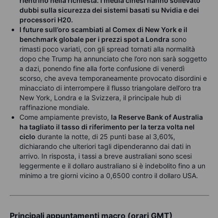
rientrino nella richiesta. I media cinesi hanno sollevato
dubbi sulla sicurezza dei sistemi basati su Nvidia e dei
processori H20.
I future sull’oro scambiati al Comex di New York e il
benchmark globale per i prezzi spot a Londra
sono
rimasti poco variati, con gli spread tornati alla normalità
dopo che Trump ha annunciato che l’oro non sarà soggetto
a dazi, ponendo fine alla forte confusione di venerdì
scorso, che aveva temporaneamente provocato disordini e
minacciato di interrompere il flusso triangolare dell’oro tra
New York, Londra e la Svizzera, il principale hub di
raffinazione mondiale.
Come ampiamente previsto,
la Reserve Bank of Australia
ha tagliato il tasso di riferimento per la terza volta nel
ciclo
durante la notte, di 25 punti base al 3,60%,
dichiarando che ulteriori tagli dipenderanno dai dati in
arrivo. In risposta, i tassi a breve australiani sono scesi
leggermente e il dollaro australiano si è indebolito fino a un
minimo a tre giorni vicino a 0,6500 contro il dollaro USA.
Principali appuntamenti macro (orari GMT)