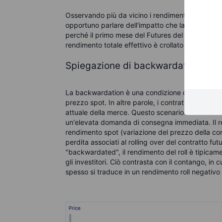
Osservando più da vicino i rendimenti individua
opportuno parlare dell'impatto che la forma dell
perché il primo mese del Futures del gas natura
rendimento totale effettivo è crollato a una perd
Spiegazione di backwardation e c
La backwardation è una condizione di mercato in 
prezzo spot. In altre parole, i contratti per con
attuale della merce. Questo scenario si verifica s
un'elevata domanda di consegna immediata. Il r
rendimento spot (variazione del prezzo della com
perdita associati al rolling over del contratto f
"backwardated", il rendimento del roll è tipicame
gli investitori. Ciò contrasta con il contango, in c
spesso si traduce in un rendimento roll negativo 