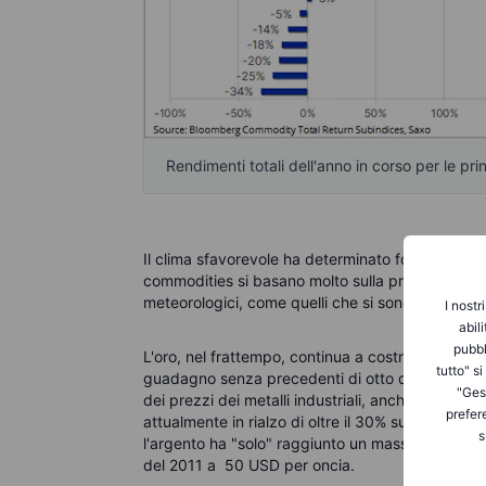
Rendimenti totali dell'anno in corso per le pr
Il clima sfavorevole ha determinato forti guadagn
commodities si basano molto sulla produzione in re
meteorologici, come quelli che si sono verificati 
I nostr
abil
pubbl
L'oro, nel frattempo, continua a costruire su un 
tutto" s
guadagno senza precedenti di otto dicembre conse
"Gest
dei prezzi dei metalli industriali, anche l'argent
prefer
attualmente in rialzo di oltre il 30% sull'anno, e
s
l'argento ha "solo" raggiunto un massimo di dodic
del 2011 a 50 USD per oncia.