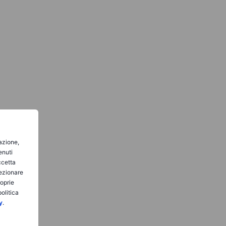
gazione,
enuti
ccetta
lezionare
roprie
olitica
y
.