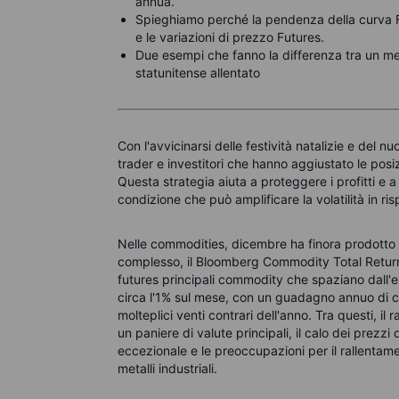
annua.
Spieghiamo perché la pendenza della curva Fu
e le variazioni di prezzo Futures.
Due esempi che fanno la differenza tra un me
statunitense allentato
Con l'avvicinarsi delle festività natalizie e del nu
trader e investitori che hanno aggiustato le posiz
Questa strategia aiuta a proteggere i profitti e a
condizione che può amplificare la volatilità in ris
Nelle commodities, dicembre ha finora prodotto gu
complesso, il Bloomberg Commodity Total Return
futures principali commodity che spaziano dall'ene
circa l'1% sul mese, con un guadagno annuo di ci
molteplici venti contrari dell'anno. Tra questi, il
un paniere di valute principali, il calo dei prezz
eccezionale e le preoccupazioni per il rallentam
metalli industriali.