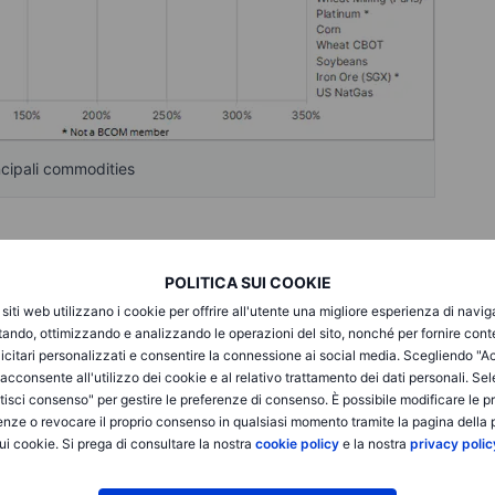
incipali commodities
i nel cacao, nel caffè e nel succo d'arancia. Queste soft
POLITICA SUI COOKIE
gioni limitate, rendendoli vulnerabili agli eventi
quest'anno in Vietnam, Africa occidentale e Brasile.
i siti web utilizzano i cookie per offrire all'utente una migliore esperienza di navi
itando, ottimizzando e analizzando le operazioni del sito, nonché per fornire cont
icitari personalizzati e consentire la connessione ai social media. Scegliendo "A
rally da record quest'anno ed è attualmente in pista per un
i acconsente all'utilizzo dei cookie e al relativo trattamento dei dati personali. Se
cutivi. Grazie alla spinta dei prezzi dell'oro e all'aumento
isci consenso" per gestire le preferenze di consenso. È possibile modificare le p
o ha registrato un'ottima performance. Proprio come l'oro, è
enze o revocare il proprio consenso in qualsiasi momento tramite la pagina della p
 mentre l'oro ha continuato a raggiungere nuovi record,
ui cookie. Si prega di consultare la nostra
cookie policy
e la nostra
privacy polic
i anni a 34.9 doolari per oncia, ben al di sotto del record