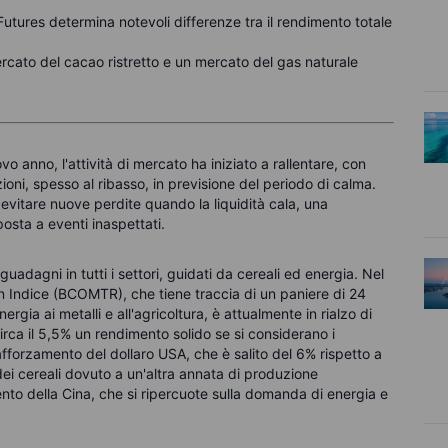
tures determina notevoli differenze tra il rendimento totale
rcato del cacao ristretto e un mercato del gas naturale
ovo anno, l'attività di mercato ha iniziato a rallentare, con
ioni, spesso al ribasso, in previsione del periodo di calma.
 evitare nuove perdite quando la liquidità cala, una
posta a eventi inaspettati.
adagni in tutti i settori, guidati da cereali ed energia. Nel
 Indice (BCOMTR), che tiene traccia di un paniere di 24
rgia ai metalli e all'agricoltura, è attualmente in rialzo di
rca il 5,5% un rendimento solido se si considerano i
 rafforzamento del dollaro USA, che è salito del 6% rispetto a
i dei cereali dovuto a un'altra annata di produzione
ento della Cina, che si ripercuote sulla domanda di energia e