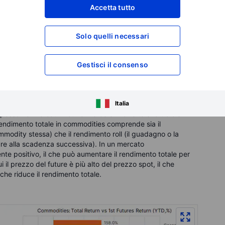
Accetta tutto
li e complessivi del mercato commodities, è ancora una volta
a curva a termine Futures ha sui rendimenti. Ad esempio,
le mostra un guadagno del 38% sull'anno mentre il
Solo quelli necessari
ita del 34%?
Gestisci il consenso
ontango
cui il prezzo future o forward di una merce è inferiore al
Italia
segna futura hanno un prezzo inferiore al prezzo di mercato
pesso nei mercati in cui la merce è in offerta short o c'è
endimento totale in commodities comprende sia il
modity stessa) che il rendimento roll (il guadagno o la
uture alla scadenza successiva). In un mercato
nte positivo, il che può aumentare il rendimento totale per
ui il prezzo del future è più alto del prezzo spot, il che
che riduce il rendimento totale.