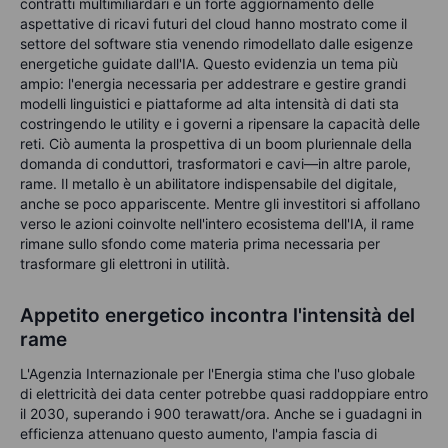
contratti multimiliardari e un forte aggiornamento delle
aspettative di ricavi futuri del cloud hanno mostrato come il
settore del software stia venendo rimodellato dalle esigenze
energetiche guidate dall'IA. Questo evidenzia un tema più
ampio: l'energia necessaria per addestrare e gestire grandi
modelli linguistici e piattaforme ad alta intensità di dati sta
costringendo le utility e i governi a ripensare la capacità delle
reti. Ciò aumenta la prospettiva di un boom pluriennale della
domanda di conduttori, trasformatori e cavi—in altre parole,
rame. Il metallo è un abilitatore indispensabile del digitale,
anche se poco appariscente. Mentre gli investitori si affollano
verso le azioni coinvolte nell'intero ecosistema dell'IA, il rame
rimane sullo sfondo come materia prima necessaria per
trasformare gli elettroni in utilità.
Appetito energetico incontra l'intensità del
rame
L'Agenzia Internazionale per l'Energia stima che l'uso globale
di elettricità dei data center potrebbe quasi raddoppiare entro
il 2030, superando i 900 terawatt/ora. Anche se i guadagni in
efficienza attenuano questo aumento, l'ampia fascia di