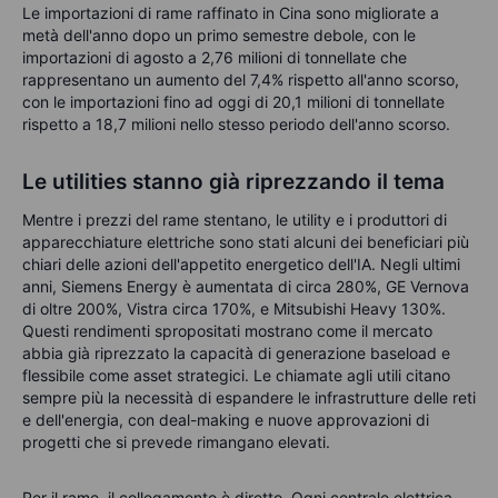
Le importazioni di rame raffinato in Cina sono migliorate a
metà dell'anno dopo un primo semestre debole, con le
importazioni di agosto a 2,76 milioni di tonnellate che
rappresentano un aumento del 7,4% rispetto all'anno scorso,
con le importazioni fino ad oggi di 20,1 milioni di tonnellate
rispetto a 18,7 milioni nello stesso periodo dell'anno scorso.
Le utilities stanno già riprezzando il tema
Mentre i prezzi del rame stentano, le utility e i produttori di
apparecchiature elettriche sono stati alcuni dei beneficiari più
chiari delle azioni dell'appetito energetico dell'IA. Negli ultimi
anni, Siemens Energy è aumentata di circa 280%, GE Vernova
di oltre 200%, Vistra circa 170%, e Mitsubishi Heavy 130%.
Questi rendimenti spropositati mostrano come il mercato
abbia già riprezzato la capacità di generazione baseload e
flessibile come asset strategici. Le chiamate agli utili citano
sempre più la necessità di espandere le infrastrutture delle reti
e dell'energia, con deal-making e nuove approvazioni di
progetti che si prevede rimangano elevati.
Per il rame, il collegamento è diretto. Ogni centrale elettrica,