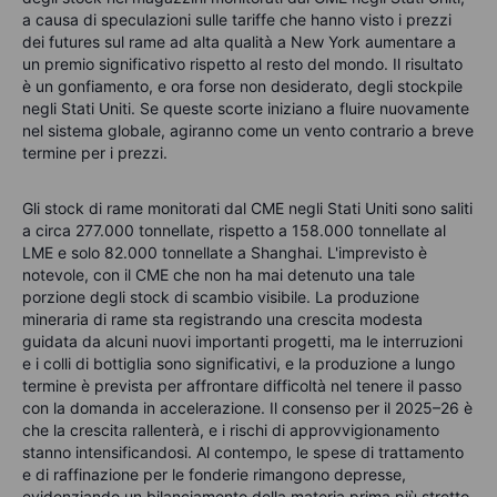
a causa di speculazioni sulle tariffe che hanno visto i prezzi
dei futures sul rame ad alta qualità a New York aumentare a
un premio significativo rispetto al resto del mondo. Il risultato
è un gonfiamento, e ora forse non desiderato, degli stockpile
negli Stati Uniti. Se queste scorte iniziano a fluire nuovamente
nel sistema globale, agiranno come un vento contrario a breve
termine per i prezzi.
Gli stock di rame monitorati dal CME negli Stati Uniti sono saliti
a circa 277.000 tonnellate, rispetto a 158.000 tonnellate al
LME e solo 82.000 tonnellate a Shanghai. L'imprevisto è
notevole, con il CME che non ha mai detenuto una tale
porzione degli stock di scambio visibile. La produzione
mineraria di rame sta registrando una crescita modesta
guidata da alcuni nuovi importanti progetti, ma le interruzioni
e i colli di bottiglia sono significativi, e la produzione a lungo
termine è prevista per affrontare difficoltà nel tenere il passo
con la domanda in accelerazione. Il consenso per il 2025–26 è
che la crescita rallenterà, e i rischi di approvvigionamento
stanno intensificandosi. Al contempo, le spese di trattamento
e di raffinazione per le fonderie rimangono depresse,
evidenziando un bilanciamento della materia prima più stretto