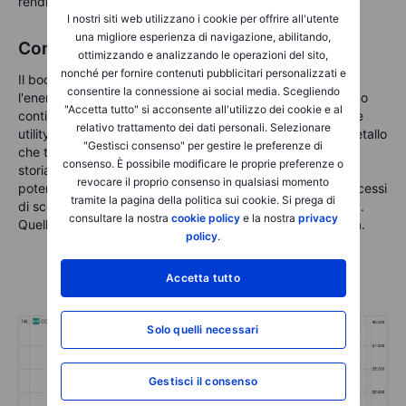
rendimento come il rame.
I nostri siti web utilizzano i cookie per offrire all'utente
una migliore esperienza di navigazione, abilitando,
Conclusione
ottimizzando e analizzando le operazioni del sito,
nonché per fornire contenuti pubblicitari personalizzati e
Il boom dell'IA non riguarda solo chip e server. Riguarda
consentire la connessione ai social media. Scegliendo
l'energia. E l'energia riguarda il rame. Gli investitori possono
"Accetta tutto" si acconsente all'utilizzo dei cookie e al
continuare a concentrarsi sui nomi altisonanti dell'IA e sulle
relativo trattamento dei dati personali. Selezionare
utility che costruiscono centrali a un ritmo record. Ma il metallo
"Gestisci consenso" per gestire le preferenze di
che trasporta la corrente è il vero eroe low-tech di questa
consenso. È possibile modificare le proprie preferenze o
storia. Strutturalmente, la domanda di rame sembra
revocare il proprio consenso in qualsiasi momento
potenzialmente destinata a crescere. Ciclicamente, gli eccessi
tramite la pagina della politica sui cookie. Si prega di
di scorte e i dati misti dalla Cina tengono in controllo i rally.
consultare la nostra
cookie policy
e la nostra
privacy
Quella tensione è dove si trovano le potenziali opportunità.
policy
.
Accetta tutto
Solo quelli necessari
Gestisci il consenso