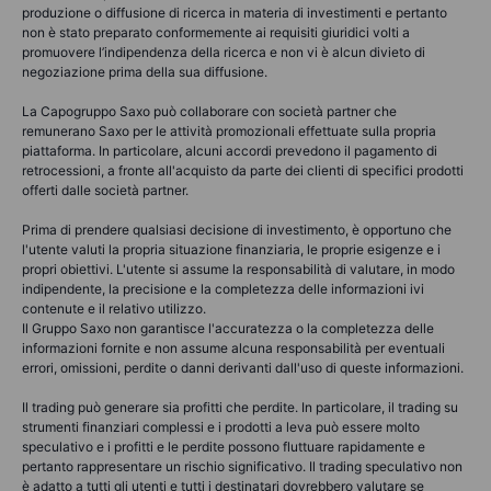
produzione o diffusione di ricerca in materia di investimenti e pertanto
non è stato preparato conformemente ai requisiti giuridici volti a
promuovere l’indipendenza della ricerca e non vi è alcun divieto di
negoziazione prima della sua diffusione.
La Capogruppo Saxo può collaborare con società partner che
remunerano Saxo per le attività promozionali effettuate sulla propria
piattaforma. In particolare, alcuni accordi prevedono il pagamento di
retrocessioni, a fronte all'acquisto da parte dei clienti di specifici prodotti
offerti dalle società partner.
Prima di prendere qualsiasi decisione di investimento, è opportuno che
l'utente valuti la propria situazione finanziaria, le proprie esigenze e i
propri obiettivi. L'utente si assume la responsabilità di valutare, in modo
indipendente, la precisione e la completezza delle informazioni ivi
contenute e il relativo utilizzo.
Il Gruppo Saxo non garantisce l'accuratezza o la completezza delle
informazioni fornite e non assume alcuna responsabilità per eventuali
errori, omissioni, perdite o danni derivanti dall'uso di queste informazioni.
Il trading può generare sia profitti che perdite. In particolare, il trading su
strumenti finanziari complessi e i prodotti a leva può essere molto
speculativo e i profitti e le perdite possono fluttuare rapidamente e
pertanto rappresentare un rischio significativo. Il trading speculativo non
è adatto a tutti gli utenti e tutti i destinatari dovrebbero valutare se