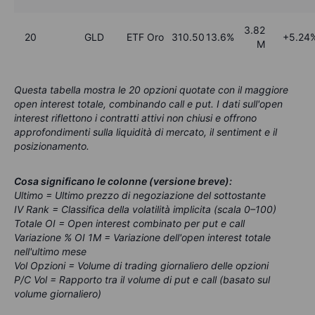
3.82
20
GLD
ETF Oro
310.50
13.6%
+5.24
M
Questa tabella mostra le 20 opzioni quotate con il maggiore
open interest totale, combinando call e put. I dati sull'open
interest riflettono i contratti attivi non chiusi e offrono
approfondimenti sulla liquidità di mercato, il sentiment e il
posizionamento.
Cosa significano le colonne (versione breve):
Ultimo = Ultimo prezzo di negoziazione del sottostante
IV Rank = Classifica della volatilità implicita (scala 0–100)
Totale OI = Open interest combinato per put e call
Variazione % OI 1M = Variazione dell'open interest totale
nell'ultimo mese
Vol Opzioni = Volume di trading giornaliero delle opzioni
P/C Vol = Rapporto tra il volume di put e call (basato sul
volume giornaliero)