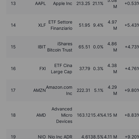
5.08
13
AAPL
Apple Inc
213.25
21.1%
+0.53
M
ETF Settore
4.97
14
XLF
51.95
9.4%
+5.43
Finanziario
M
iShares
4.86
15
IBIT
65.51
0.0%
+4.73
Bitcoin Trust
M
ETF Cina
4.38
16
FXI
37.79
0.3%
+4.76
Large Cap
M
Amazon.com
4.29
17
AMZN
222.31
5.1%
+9.80
Inc
M
Advanced
18
AMD
Micro
163.12
15.4%
4.15 M
+8.83
Devices
19
NIO
Nio Inc ADR
4.61
38.5%
4.11 M
+9.20