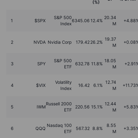
(%)
S&P 500
20.34
1
$SPX
6345.06
12.4%
+4.88
Index
M
19.37
2
NVDA
Nvidia Corp
179.42
26.2%
+0.08
M
S&P 500
18.05
3
SPY
632.78
11.8%
+2.91
ETF
M
Volatility
12.74
4
$VIX
16.42
6.1%
+11.73
Index
M
Russell 2000
12.44
5
IWM
220.56
15.1%
+5.83
ETF
M
Nasdaq 100
8.55
6
QQQ
567.32
8.8%
+3.35
ETF
M