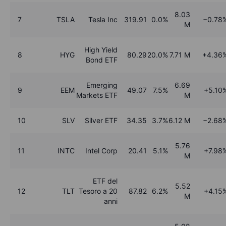
8.03
7
TSLA
Tesla Inc
319.91
0.0%
−0.78
M
High Yield
8
HYG
80.29
20.0%
7.71 M
+4.36
Bond ETF
Emerging
6.69
9
EEM
49.07
7.5%
+5.10
Markets ETF
M
10
SLV
Silver ETF
34.35
3.7%
6.12 M
−2.68
5.76
11
INTC
Intel Corp
20.41
5.1%
+7.98
M
ETF del
5.52
12
TLT
Tesoro a 20
87.82
6.2%
+4.15
M
anni