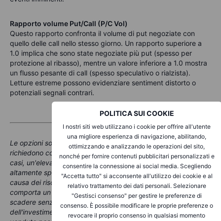
Rapporto volume Put/Call (P/C Vol)
Questo rapporto confronta il volume di put negoziate con
quello delle call nello stesso giorno. Un rapporto superiore a
1.0 implica che sono state negoziate più put (spesso per
protezione al ribasso), mentre un valore inferiore a 1.0 mostra
un flusso pesante di call (spesso speculativo o rialzista).
Letture estreme possono evidenziare sentiment distorto o
potenziali segnali contrari.
POLITICA SUI COOKIE
I nostri siti web utilizzano i cookie per offrire all'utente
una migliore esperienza di navigazione, abilitando,
Le opzioni sono prodotti complessi e ad alto rischio e
ottimizzando e analizzando le operazioni del sito,
richiedono conoscenza, esperienza di investimento e, in molti
nonché per fornire contenuti pubblicitari personalizzati e
casi, un'elevata accettazione del rischio. Il trading di opzioni è
consentire la connessione ai social media. Scegliendo
altamente speculativo e non è adatto a tutti gli investitori a
"Accetta tutto" si acconsente all'utilizzo dei cookie e al
causa dei rischi connessi. La negoziazione di opzioni
relativo trattamento dei dati personali. Selezionare
comporta un rischio elevato. Le opzioni acquistate possono
"Gestisci consenso" per gestire le preferenze di
scadere senza valore, con la conseguente perdita
consenso. È possibile modificare le proprie preferenze o
dell'investimento iniziale (premio e costi), mentre le opzioni
revocare il proprio consenso in qualsiasi momento