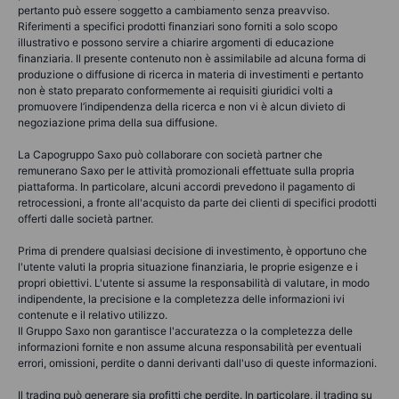
pertanto può essere soggetto a cambiamento senza preavviso.
Riferimenti a specifici prodotti finanziari sono forniti a solo scopo
illustrativo e possono servire a chiarire argomenti di educazione
finanziaria. Il presente contenuto non è assimilabile ad alcuna forma di
produzione o diffusione di ricerca in materia di investimenti e pertanto
non è stato preparato conformemente ai requisiti giuridici volti a
promuovere l’indipendenza della ricerca e non vi è alcun divieto di
negoziazione prima della sua diffusione.
La Capogruppo Saxo può collaborare con società partner che
remunerano Saxo per le attività promozionali effettuate sulla propria
piattaforma. In particolare, alcuni accordi prevedono il pagamento di
retrocessioni, a fronte all'acquisto da parte dei clienti di specifici prodotti
offerti dalle società partner.
Prima di prendere qualsiasi decisione di investimento, è opportuno che
l'utente valuti la propria situazione finanziaria, le proprie esigenze e i
propri obiettivi. L'utente si assume la responsabilità di valutare, in modo
indipendente, la precisione e la completezza delle informazioni ivi
contenute e il relativo utilizzo.
Il Gruppo Saxo non garantisce l'accuratezza o la completezza delle
informazioni fornite e non assume alcuna responsabilità per eventuali
errori, omissioni, perdite o danni derivanti dall'uso di queste informazioni.
Il trading può generare sia profitti che perdite. In particolare, il trading su