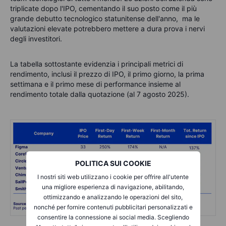
triplicate dopo l'IPO, cementando il suo posto come il più
grande debutto tecnologico statunitense dell'anno, ma le
valutazioni elevate potrebbero mettere a dura prova i nervi
degli investitori.
La tabella sottostante evidenzia i principali metrici di
rendimento, inclusi il prezzo di IPO, il primo giorno, la prima
settimana e il primo mese di performance insieme al
rendimento totale dalla quotazione (al 7 agosto 2025).
POLITICA SUI COOKIE
I nostri siti web utilizzano i cookie per offrire all'utente
una migliore esperienza di navigazione, abilitando,
ottimizzando e analizzando le operazioni del sito,
nonché per fornire contenuti pubblicitari personalizzati e
consentire la connessione ai social media. Scegliendo