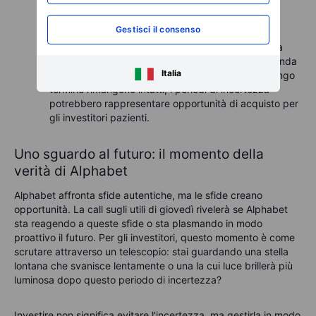
macroeconomici e i dazi. Un forte commento del
management in questo caso sarebbe un segnale
Gestisci il consenso
rassicurante.
Fiducia
a lungo termine
: indipendentemente dalla
volatilità a breve termine, Alphabet rimane un'azienda
Italia
solida con risorse immense. Se i fondamentali a lungo
termine rimangono intatti, i periodi di incertezza
potrebbero rappresentare opportunità di acquisto per
gli investitori pazienti.
Uno sguardo al futuro: il momento della
verità di Alphabet
Alphabet affronta sfide autentiche, ma le sfide creano
opportunità. La call sugli utili di giovedì rivelerà se Alphabet
sta reagendo a queste sfide o sta plasmando in modo
proattivo il futuro. Per gli investitori, questo momento è come
scrutare attraverso un telescopio: stai guardando una stella
lontana che svanisce lentamente o una la cui luce brillerà più
luminosa dopo questo periodo di incertezza?
Investire non significa evitare l'incertezza, ma gestirla in modo