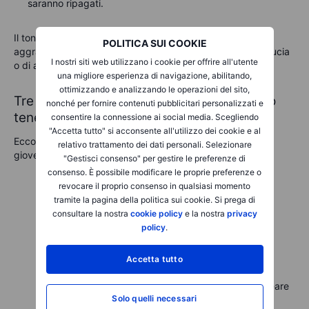
saranno ripagati.
Il tono del management qui sarà cruciale. Gli investitori si
POLITICA SUI COOKIE
aggrapperanno a ogni parola, alla ricerca di segnali di fiducia
I nostri siti web utilizzano i cookie per offrire all'utente
o di avvertimento.
una migliore esperienza di navigazione, abilitando,
ottimizzando e analizzando le operazioni del sito,
Tre cose cruciali che gli investitori devono
nonché per fornire contenuti pubblicitari personalizzati e
tenere d'occhio
consentire la connessione ai social media. Scegliendo
"Accetta tutto" si acconsente all'utilizzo dei cookie e al
Ecco tre cose semplici e chiare che dovresti guardare per
relativo trattamento dei dati personali. Selezionare
giovedì:
"Gestisci consenso" per gestire le preferenze di
consenso. È possibile modificare le proprie preferenze o
revocare il proprio consenso in qualsiasi momento
Chiarezza
dell'intelligenza artificiale
: ascolta
tramite la pagina della politica sui cookie. Si prega di
attentamente le mosse strategiche di Alphabet
consultare la nostra
cookie policy
e la nostra
privacy
sull'integrazione dell'intelligenza artificiale. Se
policy
.
Alphabet si posiziona in modo convincente come
attore leader nella ricerca e nel cloud basati
sull'intelligenza artificiale, i timori degli investitori
Accetta tutto
dovrebbero attenuarsi considerevolmente.
Resilienza
economica
: Alphabet dovrebbe delineare
Solo quelli necessari
chiaramente come sta gestendo i venti contrari