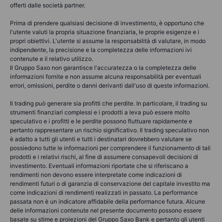
offerti dalle società partner.
Prima di prendere qualsiasi decisione di investimento, è opportuno che
l'utente valuti la propria situazione finanziaria, le proprie esigenze e i
propri obiettivi. L'utente si assume la responsabilità di valutare, in modo
indipendente, la precisione e la completezza delle informazioni ivi
contenute e il relativo utilizzo.
Il Gruppo Saxo non garantisce l'accuratezza o la completezza delle
informazioni fornite e non assume alcuna responsabilità per eventuali
errori, omissioni, perdite o danni derivanti dall'uso di queste informazioni.
Il trading può generare sia profitti che perdite. In particolare, il trading su
strumenti finanziari complessi e i prodotti a leva può essere molto
speculativo e i profitti e le perdite possono fluttuare rapidamente e
pertanto rappresentare un rischio significativo. Il trading speculativo non
è adatto a tutti gli utenti e tutti i destinatari dovrebbero valutare se
possiedono tutte le informazioni per comprendere il funzionamento di tali
prodotti e i relativi rischi, al fine di assumere consapevoli decisioni di
investimento. Eventuali informazioni riportate che si riferiscano a
rendimenti non devono essere interpretate come indicazioni di
rendimenti futuri o di garanzia di conservazione del capitale investito ma
come indicazioni di rendimenti realizzati in passato. La performance
passata non è un indicatore affidabile della performance futura. Alcune
delle informazioni contenute nel presente documento possono essere
basate su stime e proiezioni del Gruppo Saxo Bank e pertanto gli utenti