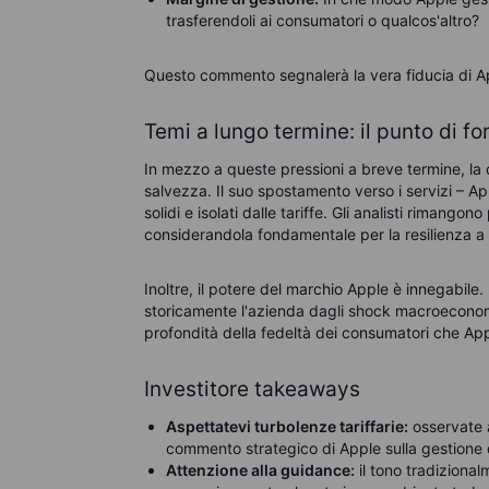
trasferendoli ai consumatori o qualcos'altro?
Questo commento segnalerà la vera fiducia di App
Temi a lungo termine: il punto di fo
In mezzo a queste pressioni a breve termine, la 
salvezza. Il suo spostamento verso i servizi – A
solidi e isolati dalle tariffe. Gli analisti rimango
considerandola fondamentale per la resilienza a
Inoltre, il potere del marchio Apple è innegabile.
storicamente l'azienda dagli shock macroeconomic
profondità della fedeltà dei consumatori che A
Investitore takeaways
Aspettatevi turbolenze tariffarie:
osservate a
commento strategico di Apple sulla gestione d
Attenzione alla guidance:
il tono tradiziona