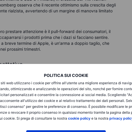
Bloomberg osserva che il recente ottimismo sulla crescita degli
nte rialzista, avvertendo di un margine di manovra limitato
ro prestare attenzione è il pull-forward dei consumatori, il
caparrarsi i prodotti prima che i dazi si facciano sentire.
a breve termine di Apple, è un'arma a doppio taglio, che
ei prossimi trimestri.
pettative
nde indizio sulla fiducia del management. Gli analisti si
POLITICA SUI COOKIE
, prevedendo un EPS di circa USD 1.47 su ricavi vicini a USD
i siti web utilizzano i cookie per offrire all'utente una migliore esperienza di navi
 del CEO Tim Cook, tipicamente noto per la sua attenta
itando, ottimizzando e analizzando le operazioni del sito, nonché per fornire cont
trebbe effettivamente essere accolto con favore in questo
icitari personalizzati e consentire la connessione ai social media. Scegliendo "A
enti contrari dell'economia e ai potenziali rallentamenti dei
i acconsente all'utilizzo dei cookie e al relativo trattamento dei dati personali. Se
isci consenso" per gestire le preferenze di consenso. È possibile modificare le p
enze o revocare il proprio consenso in qualsiasi momento tramite la pagina della p
ui cookie. Si prega di consultare la nostra
cookie policy
e la nostra
privacy polic
i: "È più facile riscaldare la fredda guidance che