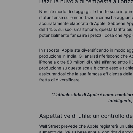
Dazi: la nuvola di tempesta all'oriz
Non c'è modo di sfuggirgli: le tariffe sono in pr
statunitense sulle importazioni cinesi ha aggiunt
accuratamente elaborata di Apple. Sebbene Appl
del 145% sui suoi smartphone, questa tariffa più
potenzialmente far salire i prezzi, cosa che Apple
In risposta, Apple sta diversificando in modo ag
produzione in India. Gli analisti riferiscono che
iPhone a oltre 80 milioni di unità all'anno entro 
produzione su questa scala è complesso e richie
assicurandosi che la sua famosa efficienza del
fretta di diversificare.
"L'attuale sfida di Apple è come cambiar
intelligente
Aspettative di utile: un controllo de
Wall Street prevede che Apple registrerà un util
aumento del 6% su base annua, con ricavi ancorat