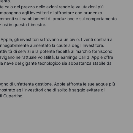
lento.
te calo del prezzo delle azioni rende le valutazioni più
ri impongono agli investitori di affrontare con prudenza.
ommenti sui cambiamenti di produzione e sul comportamento
osi in questo trimestre.
Apple, gli investitori si trovano a un bivio. I venti contrari a
 innegabilmente aumentato la cautela degli Investitore.
attività di servizi e la potente fedeltà al marchio forniscono
vigano nell'attuale volatilità, la earnings Call di Apple offre
he la nave del gigante tecnologico sia abbastanza stabile da
sogno di un'attenta gestione. Apple affronta le sue acque più
ostrato agli investitori che di solito è saggio evitare di
i Cupertino.