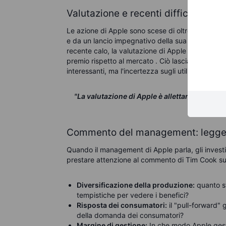
Valutazione e recenti difficoltà: A
Le azione di Apple sono scese di oltre il 6% nell'
e da un lancio impegnativo della sua tanto pubbl
recente calo, la valutazione di Apple rimane anc
premio rispetto al mercato . Ciò lascia gli investit
interessanti, ma l'incertezza sugli utili futuri ren
"La valutazione di Apple è allettante, ma c
Commento del management: leggere
Quando il management di Apple parla, gli investi
prestare attenzione al commento di Tim Cook su 
Diversificazione della produzione:
quanto st
tempistiche per vedere i benefici?
Risposta dei consumatori:
il "pull-forward"
della domanda dei consumatori?
Margine di gestione:
In che modo Apple gesti