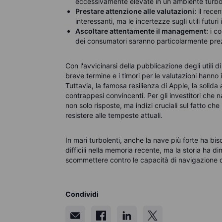
eccessivamente elevate in un ambiente turbo
Prestare attenzione alle valutazioni:
il recen
interessanti, ma le incertezze sugli utili futu
Ascoltare attentamente il management:
i c
dei consumatori saranno particolarmente prezi
Con l'avvicinarsi della pubblicazione degli utili di 
breve termine e i timori per le valutazioni hanno
Tuttavia, la famosa resilienza di Apple, la solida 
contrappesi convincenti. Per gli investitori che na
non solo risposte, ma indizi cruciali sul fatto c
resistere alle tempeste attuali.
In mari turbolenti, anche la nave più forte ha bi
difficili nella memoria recente, ma la storia ha dim
scommettere contro le capacità di navigazione d
Condividi