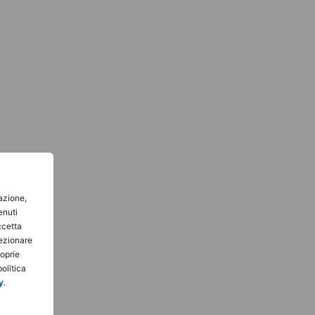
gazione,
enuti
ccetta
lezionare
roprie
olitica
y
.