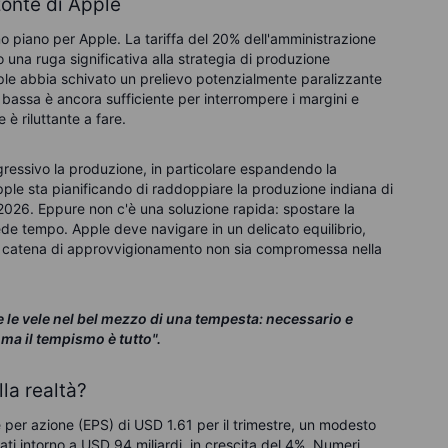
zonte di Apple
imo piano per Apple. La tariffa del 20% dell'amministrazione
o una ruga significativa alla strategia di produzione
e abbia schivato un prelievo potenzialmente paralizzante
 bassa è ancora sufficiente per interrompere i margini e
 è riluttante a fare.
gressivo la produzione, in particolare espandendo la
 Apple sta pianificando di raddoppiare la produzione indiana di
il 2026. Eppure non c'è una soluzione rapida: spostare la
de tempo. Apple deve navigare in un delicato equilibrio,
la catena di approvvigionamento non sia compromessa nella
e le vele nel bel mezzo di una tempesta: necessario e
, ma il tempismo è tutto".
lla realtà?
e per azione (EPS) di USD 1.61 per il trimestre, un modesto
i intorno a USD 94 miliardi, in crescita del 4%. Numeri