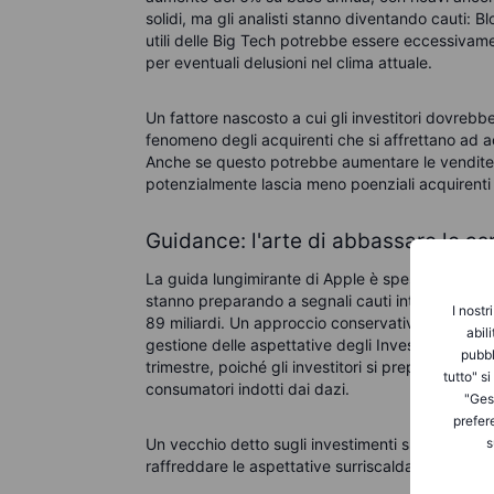
solidi, ma gli analisti stanno diventando cauti: 
utili delle Big Tech potrebbe essere eccessivame
per eventuali delusioni nel clima attuale.
Un fattore nascosto a cui gli investitori dovrebbe
fenomeno degli acquirenti che si affrettano ad ac
Anche se questo potrebbe aumentare le vendite 
potenzialmente lascia meno poenziali acquirenti n
Guidance: l'arte di abbassare le as
La guida lungimirante di Apple è spesso il più gra
stanno preparando a segnali cauti intorno al Q3
I nostr
89 miliardi. Un approccio conservativo da parte
abil
gestione delle aspettative degli Investitore, po
pubbl
trimestre, poiché gli investitori si preparano ai v
tutto" s
consumatori indotti dai dazi.
"Gest
prefer
s
Un vecchio detto sugli investimenti suona vero qu
raffreddare le aspettative surriscaldate".