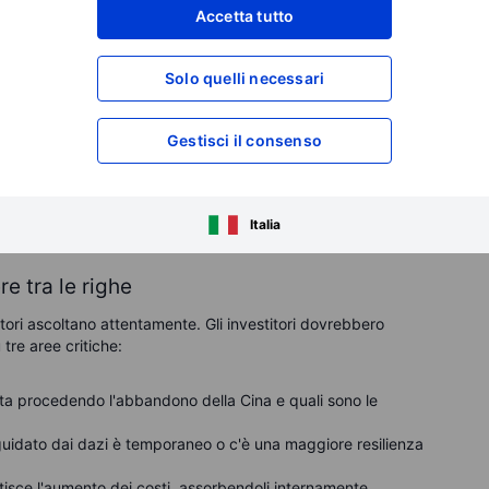
Accetta tutto
pple è ancora attraente?
ultimo mese, colte da una tempesta perfetta di timori tariffari
Solo quelli necessari
icizzata piattaforma "Apple Intelligence". Nonostante il
ora elevata rispetto agli standard storici, scambiando a un
ori in una posizione difficile: le valutazioni sono diventate più
Gestisci il consenso
de consigliabile la prudenza.
i sono ancora molte domande senza risposta sui guadagni
Italia
futuri".
 tra le righe
tori ascoltano attentamente. Gli investitori dovrebbero
tre aree critiche:
a procedendo l'abbandono della Cina e quali sono le
 guidato dai dazi è temporaneo o c'è una maggiore resilienza
sce l'aumento dei costi, assorbendoli internamente,