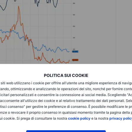
POLITICA SUI COOKIE
i siti web utilizzano i cookie per offrire all'utente una migliore esperienza di navi
itando, ottimizzando e analizzando le operazioni del sito, nonché per fornire cont
enere i costi di Vision PRO?
icitari personalizzati e consentire la connessione ai social media. Scegliendo "A
i acconsente all'utilizzo dei cookie e al relativo trattamento dei dati personali. Se
isci consenso" per gestire le preferenze di consenso. È possibile modificare le p
i recensori dei prodotti e degli operatori del settore, il
enze o revocare il proprio consenso in qualsiasi momento tramite la pagina della p
rale è che Apple abbia superato tutti gli altri device simili,
ui cookie. Si prega di consultare la nostra
cookie policy
e la nostra
privacy polic
Meta. Sembra di indossare un Apple Watch sulla testa e molte
n'esperienza davvero notevole. Alcuni si sono lamentati