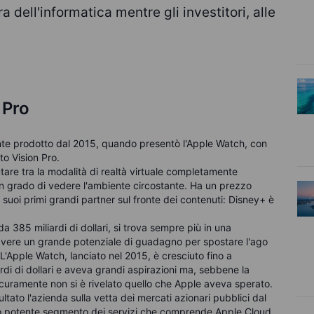
a dell'informatica mentre gli investitori, alle
 Pro
nte prodotto dal 2015, quando presentò l'Apple Watch, con
to Vision Pro.
are tra la modalità di realtà virtuale completamente
 in grado di vedere l'ambiente circostante. Ha un prezzo
 suoi primi grandi partner sul fronte dei contenuti: Disney+ è
385 miliardi di dollari, si trova sempre più in una
o avere un grande potenziale di guadagno per spostare l'ago
L'Apple Watch, lanciato nel 2015, è cresciuto fino a
ardi di dollari e aveva grandi aspirazioni ma, sebbene la
icuramente non si è rivelato quello che Apple aveva sperato.
ltato l'azienda sulla vetta dei mercati azionari pubblici dal
suo potente segmento dei servizi che comprende Apple Cloud,