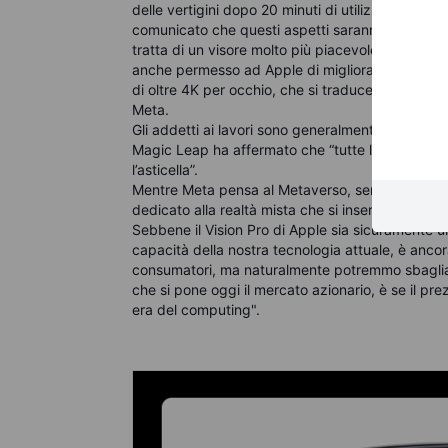
delle vertigini dopo 20 minuti di utilizzo e del fa
comunicato che questi aspetti saranno migliorati 
tratta di un visore molto più piacevole da indoss
anche permesso ad Apple di migliorare il displ
di oltre 4K per occhio, che si traduce in circa 23 
Meta
.
Gli addetti ai lavori sono generalmente entusias
Magic Leap ha affermato che “tutte le aziende de
l’asticella”.
Mentre Meta pensa al Metaverso, sembra che Ap
dedicato alla realtà mista che si inserisce più ne
Sebbene il Vision Pro di Apple sia sicuramente 
capacità della nostra tecnologia attuale, è ancora
consumatori, ma naturalmente potremmo sbaglia
che si pone oggi il mercato azionario, è se il pr
era del computing"
.