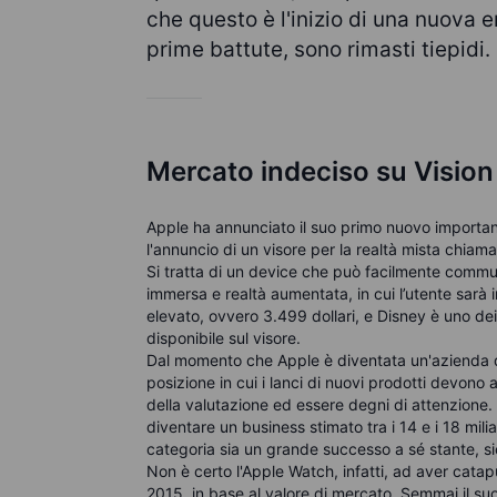
che questo è l'inizio di una nuova er
prime battute, sono rimasti tiepidi.
Mercato indeciso su Vision
Apple ha annunciato il suo primo nuovo importa
l'annuncio di un visore per la realtà mista chiama
Si tratta di un device che può facilmente commut
immersa e realtà aumentata, in cui l’utente sarà
elevato, ovvero 3.499 dollari, e Disney è uno dei
disponibile sul visore.
Dal momento che Apple è diventata un'azienda da 
posizione in cui i lanci di nuovi prodotti devon
della valutazione ed essere degni di attenzione. 
diventare un business stimato tra i 14 e i 18 mili
categoria sia un grande successo a sé stante, s
Non è certo l'Apple Watch, infatti, ad aver catapu
2015, in base al valore di mercato. Semmai il 