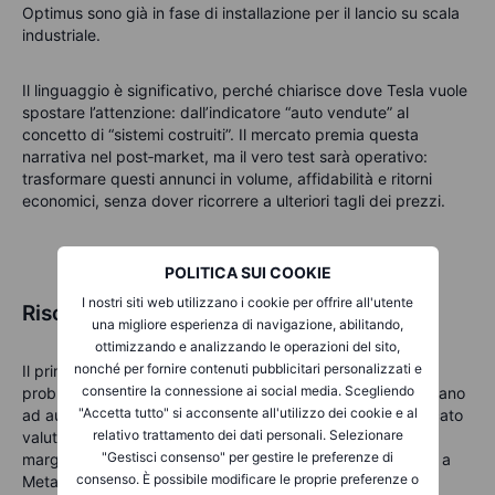
Optimus sono già in fase di installazione per il lancio su scala
industriale.
Il linguaggio è significativo, perché chiarisce dove Tesla vuole
spostare l’attenzione: dall’indicatore “auto vendute” al
concetto di “sistemi costruiti”. Il mercato premia questa
narrativa nel post‑market, ma il vero test sarà operativo:
trasformare questi annunci in volume, affidabilità e ritorni
economici, senza dover ricorrere a ulteriori tagli dei prezzi.
POLITICA SUI COOKIE
I nostri siti web utilizzano i cookie per offrire all'utente
Rischi: i segnali di allerta da monitorare
una migliore esperienza di navigazione, abilitando,
ottimizzando e analizzando le operazioni del sito,
nonché per fornire contenuti pubblicitari personalizzati e
Il primo rischio è che l'espansione dell'AI si traduca in un
consentire la connessione ai social media. Scegliendo
problema di margini. Se le spese in conto capitale continuano
"Accetta tutto" si acconsente all'utilizzo dei cookie e al
ad aumentare mentre la crescita dei ricavi rallenta, il mercato
relativo trattamento dei dati personali. Selezionare
valuterà la pazienza in modo meno favorevole. Osserva il
"Gestisci consenso" per gestire le preferenze di
margine lordo del cloud a Microsoft e il margine operativo a
consenso. È possibile modificare le proprie preferenze o
Meta.