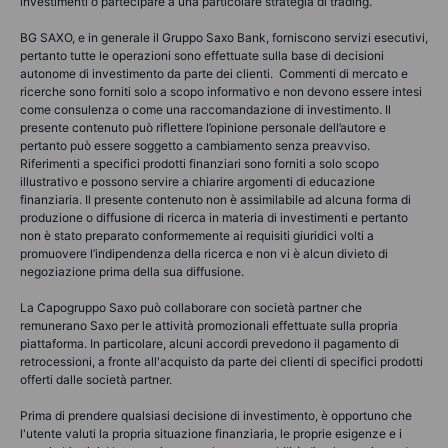
investimenti o partecipare a una particolare strategia di trading.
BG SAXO, e in generale il Gruppo Saxo Bank, forniscono servizi esecutivi,
pertanto tutte le operazioni sono effettuate sulla base di decisioni
autonome di investimento da parte dei clienti. Commenti di mercato e
ricerche sono forniti solo a scopo informativo e non devono essere intesi
come consulenza o come una raccomandazione di investimento. Il
presente contenuto può riflettere l’opinione personale dell’autore e
pertanto può essere soggetto a cambiamento senza preavviso.
Riferimenti a specifici prodotti finanziari sono forniti a solo scopo
illustrativo e possono servire a chiarire argomenti di educazione
finanziaria. Il presente contenuto non è assimilabile ad alcuna forma di
produzione o diffusione di ricerca in materia di investimenti e pertanto
non è stato preparato conformemente ai requisiti giuridici volti a
promuovere l’indipendenza della ricerca e non vi è alcun divieto di
negoziazione prima della sua diffusione.
La Capogruppo Saxo può collaborare con società partner che
remunerano Saxo per le attività promozionali effettuate sulla propria
piattaforma. In particolare, alcuni accordi prevedono il pagamento di
retrocessioni, a fronte all'acquisto da parte dei clienti di specifici prodotti
offerti dalle società partner.
Prima di prendere qualsiasi decisione di investimento, è opportuno che
l'utente valuti la propria situazione finanziaria, le proprie esigenze e i