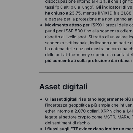
disoccupazione intorno al 4,3%, il che signific
tassi “più alti più a lungo”.
Gli indicatori di v
ha chiuso a 23,75
, mentre il VIX1D è a 21,88
a pagare per la protezione ma non stanno anco
Movimento atteso per l’SPX:
i prezzi delle 
punti per l’S&P 500 fino alla scadenza odierna
rispetto al livello spot. Si tratta di un valore l
scadenza settimanale, indicando che parte del
La catena delle opzioni mostra ancora una chiar
delle put at-the-money superiore a quella del
più concentrati sulla protezione dai ribassi c
Asset digitali
Gli asset digitali risultano leggermente più
l’incertezza geopolitica più ampia che influen
ether intorno a 2.070 dollari, XRP vicino a 1,40
legate al settore crypto come MSTR, MARA, R
del sentiment di rischio.
I flussi sugli ETF evidenziano inoltre un mer