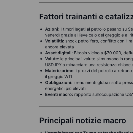
Fattori trainanti e catali
Azioni:
I timori legati al petrolio pesano su St
venerdì grazie al lieve calo del greggio e al rit
Volatilità:
shock petrolifero, conflitto con l’I
ancora elevata
Asset digitali:
Bitcoin vicino a $70.000, deflu
Valute:
le principali valute si muovono in rang
USDJPY a minacciare una resistenza chiave
Materie prime:
i prezzi del petrolio arretrano
il greggio WTI
Obbligazioni:
i rendimenti globali sotto pressio
energetici più elevati
Eventi macro:
rapporto sull’occupazione USA 
Principali notizie macro
L’amministrazione Trump potrebbe rilasciare