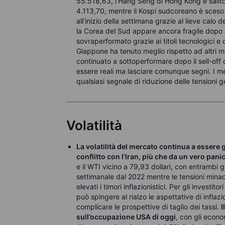
55.518,63, l’Hang Seng di Hong Kong è salito
4.113,70, mentre il Kospi sudcoreano è sceso 
all’inizio della settimana grazie al lieve calo d
la Corea del Sud appare ancora fragile dopo l
sovraperformato grazie ai titoli tecnologici e
Giappone ha tenuto meglio rispetto ad altri m
continuato a sottoperformare dopo il sell-off 
essere reali ma lasciare comunque segni. I me
qualsiasi segnale di riduzione delle tensioni g
Volatilità
La volatilità del mercato continua a essere 
conflitto con l’Iran, più che da un vero pani
e il WTI vicino a 79,93 dollari, con entrambi gl
settimanale dal 2022 mentre le tensioni minac
elevati i timori inflazionistici. Per gli investi
può spingere al rialzo le aspettative di inflaz
complicare le prospettive di taglio dei tassi.
I
sull’occupazione USA di oggi
, con gli econ