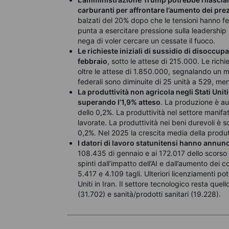
carburanti per affrontare l’aumento dei prezzi
balzati del 20% dopo che le tensioni hanno fe
punta a esercitare pressione sulla leadership i
nega di voler cercare un cessate il fuoco.
Le richieste iniziali di sussidio di disoccupa
febbraio
, sotto le attese di 215.000. Le ric
oltre le attese di 1.850.000, segnalando un m
federali sono diminuite di 25 unità a 529, men
La produttività non agricola negli Stati Unit
superando l’1,9% atteso
. La produzione è au
dello 0,2%. La produttività nel settore manifat
lavorate. La produttività nei beni durevoli è 
0,2%. Nel 2025 la crescita media della produtt
I datori di lavoro statunitensi hanno annunci
108.435 di gennaio e ai 172.017 dello scorso 
spinti dall’impatto dell’AI e dall’aumento dei
5.417 e 4.109 tagli. Ulteriori licenziamenti po
Uniti in Iran. Il settore tecnologico resta que
(31.702) e sanità/prodotti sanitari (19.228).