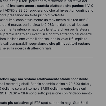
a che dati più forti potrebbero rafforzare la narrativa dei
olatilità indicano ancora cautela piuttosto che panico
: il
VIX
 e il VIX9D a 23,55, suggerendo che gli investitori continuano
ra prezzando un forte picco di volatilità.
opzioni implicano attualmente un movimento di circa ±66,8
 del 6 marzo, pari a circa lo 0,98% (al rialzo o al ribasso)
eggermente inferiore rispetto alla lettura di ieri per la stessa
 premio legato agli eventi si è ridotto entrando nel venerdì.
a inclinazione verso il ribasso, con la volatilità implicita
le call comparabili,
segnalando che gli investitori restano
he sulla ricerca di ulteriori rialzi
.
 deboli oggi ma restano relativamente stabili
nonostante
za i mercati globali. Bitcoin scambia vicino a 70.500 dollari,
 dollari e solana intorno a 87,85 dollari, mentre le azioni
IOT, CLSK e CIFR sono sotto pressione con l’indebolimento
cato più selettivo
: gli ETF spot su bitcoin negli Stati Uniti