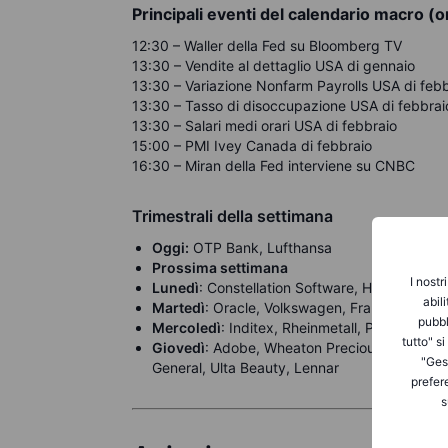
Principali eventi del calendario macro (o
12:30 – Waller della Fed su Bloomberg TV
13:30 – Vendite al dettaglio USA di gennaio
13:30 – Variazione Nonfarm Payrolls USA di feb
13:30 – Tasso di disoccupazione USA di febbrai
13:30 – Salari medi orari USA di febbraio
15:00 – PMI Ivey Canada di febbraio
16:30 – Miran della Fed interviene su CNBC
Trimestrali della settimana
Oggi:
OTP Bank, Lufthansa
Prossima settimana
I nostr
Lunedì
: Constellation Software, Hewlett Pac
abil
Martedì
: Oracle, Volkswagen, Franco-Nevada
pubbl
Mercoledì
: Inditex, Rheinmetall, Porsche, He
tutto" s
Giovedì
: Adobe, Wheaton Precious Metals, A
"Gest
General, Ulta Beauty, Lennar
prefer
s