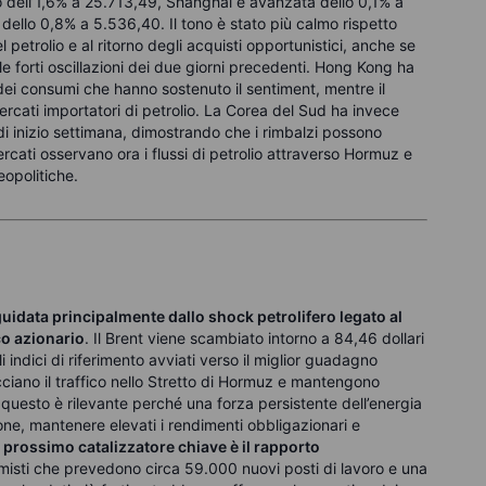
 dell’1,6% a 25.713,49, Shanghai è avanzata dello 0,1% a
dello 0,8% a 5.536,40. Il tono è stato più calmo rispetto
el petrolio e al ritorno degli acquisti opportunistici, anche se
e forti oscillazioni dei due giorni precedenti. Hong Kong ha
 dei consumi che hanno sostenuto il sentiment, mentre il
ercati importatori di petrolio. La Corea del Sud ha invece
di inizio settimana, dimostrando che i rimbalzi possono
rcati osservano ora i flussi di petrolio attraverso Hormuz e
eopolitiche.
guidata principalmente dallo shock petrolifero legato al
co azionario
. Il Brent viene scambiato intorno a 84,46 dollari
i indici di riferimento avviati verso il miglior guadagno
ciano il traffico nello Stretto di Hormuz e mantengono
tori questo è rilevante perché una forza persistente dell’energia
ione, mantenere elevati i rendimenti obbligazionari e
l prossimo catalizzatore chiave è il rapporto
omisti che prevedono circa 59.000 nuovi posti di lavoro e una