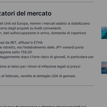
zzatori del mercato
ati Uniti ed Europa, mentre i mercati asiatici si stabilizzano
orno degli acquisti su livelli convenienti.
ran, dati sull’occupazione in arrivo, domanda di copertura
ssi da IBIT, afflussi in ETHA
e ristretto, ma l’indebolimento dello JPY venerdì porta
 appena sotto 158,00
 leggermente dopo il forte rialzo di giovedì, in particolare per
ne al rialzo per i timori di inflazione legati ai prezzi
di febbraio, vendite al dettaglio USA di gennaio
 riserve di emergenza e allentare alcuni requisiti sui