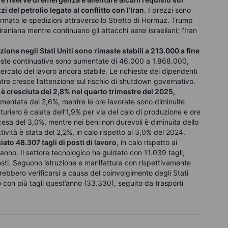
 del petrolio legato al conflitto con l’Iran
. I prezzi sono
rmato le spedizioni attraverso lo Stretto di Hormuz. Trump
raniana mentre continuano gli attacchi aerei israeliani; l’Iran
zione negli Stati Uniti sono rimaste stabili a 213.000 a fine
hieste continuative sono aumentate di 46.000 a 1.868.000,
ercato del lavoro ancora stabile. Le richieste dei dipendenti
tre cresce l’attenzione sul rischio di shutdown governativo.
i è cresciuta del 2,8% nel quarto trimestre del 2025,
mentata del 2,6%, mentre le ore lavorate sono diminuite
turiero è calata dell’1,9% per via del calo di produzione e ore
scesa del 3,0%, mentre nei beni non durevoli è diminuita dello
ività è stata del 2,2%, in calo rispetto al 3,0% del 2024.
ato 48.307 tagli di posti di lavoro
, in calo rispetto ai
anno. Il settore tecnologico ha guidato con 11.039 tagli,
 costi. Seguono istruzione e manifattura con rispettivamente
trebbero verificarsi a causa del coinvolgimento degli Stati
llo con più tagli quest’anno (33.330), seguito da trasporti