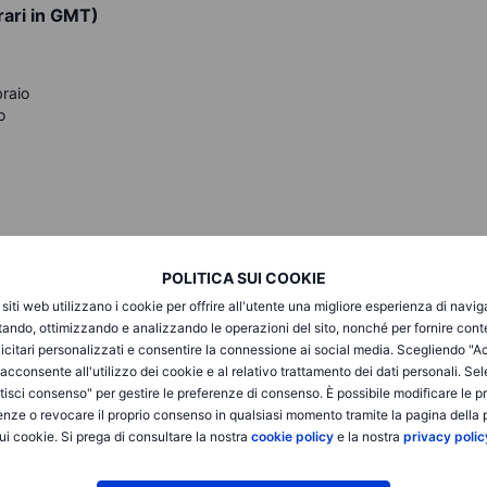
rari in GMT)
braio
o
POLITICA SUI COOKIE
i siti web utilizzano i cookie per offrire all'utente una migliore esperienza di navi
kard Enterprise
itando, ottimizzando e analizzando le operazioni del sito, nonché per fornire cont
, Chocoladefabriken Lindt & Spruengli
icitari personalizzati e consentire la connessione ai social media. Scegliendo "A
nkel
i acconsente all'utilizzo dei cookie e al relativo trattamento dei dati personali. Se
ssicurazioni Generali, BMW, RWE, Hannover Re, Dollar
isci consenso" per gestire le preferenze di consenso. È possibile modificare le p
enze o revocare il proprio consenso in qualsiasi momento tramite la pagina della p
ui cookie. Si prega di consultare la nostra
cookie policy
e la nostra
privacy polic