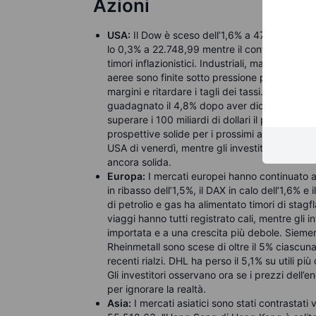
Azioni
USA:
Il Dow è sceso dell’1,6% a 47.954,74, l
lo 0,3% a 22.748,99 mentre il conflitto con l’I
timori inflazionistici. Industriali, materiali e
aeree sono finite sotto pressione per il timo
margini e ritardare i tagli dei tassi. Chevron 
guadagnato il 4,8% dopo aver dichiarato che i 
superare i 100 miliardi di dollari il prossimo a
prospettive solide per i prossimi anni fiscali. 
USA di venerdì, mentre gli investitori devono 
ancora solida.
Europa:
I mercati europei hanno continuato a
in ribasso dell’1,5%, il DAX in calo dell’1,6% e
di petrolio e gas ha alimentato timori di stagfl
viaggi hanno tutti registrato cali, mentre gli in
importata e a una crescita più debole. Sieme
Rheinmetall sono scese di oltre il 5% ciascuna
recenti rialzi. DHL ha perso il 5,1% su utili pi
Gli investitori osservano ora se i prezzi dell
per ignorare la realtà.
Asia:
I mercati asiatici sono stati contrastati