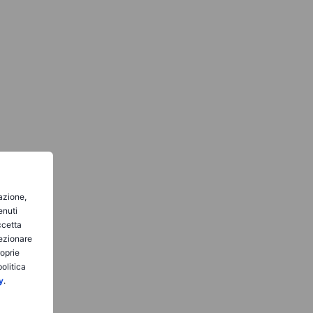
gazione,
enuti
ccetta
lezionare
roprie
olitica
y
.