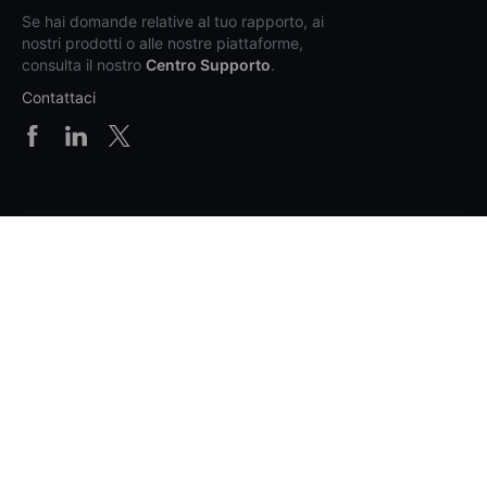
Se hai domande relative al tuo rapporto, ai
nostri prodotti o alle nostre piattaforme,
consulta il nostro
Centro Supporto
.
Contattaci
Prodotti e prezzi
Piattaforme
Supporto
Info generali
Altro