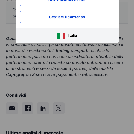
Fonte: Bloomberg, Saxo Bank. I dati sono indicati in
percentuale annualizzata.
Gestisci il consenso
Italia
Questo contenuto è materiale di marketing
.
Nessuna delle
informazioni e analisi qui contenute costituisce consulenza in
materia di investimenti. Il trading comporta rischi e le
performance passate non sono un indicatore affidabile della
performance futura. In questo contenuto potrebbero essere
citati strumenti emessi da società partner, dalle quali la
Capogruppo Saxo riceve pagamenti o retrocessioni.
Condividi
Ultime analisi di mercato