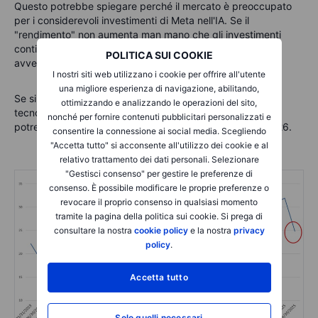
Questo potrebbe spiegare perché il mercato è preoccupato
per i considerevoli investimenti di Meta nell'IA. Se il
"rendimento" non aumenta man mano che gli investimenti
continuano a crescere, ciò potrebbe creare ulteriori venti
POLITICA SUI COOKIE
avversi per le azioni nel prossimo futuro.
I nostri siti web utilizzano i cookie per offrire all'utente
una migliore esperienza di navigazione, abilitando,
Se si osserva una tendenza simile in altre aziende
ottimizzando e analizzando le operazioni del sito,
tecnologiche, simili modelli nei loro prezzi delle azioni
nonché per fornire contenuti pubblicitari personalizzati e
potrebbero potenzialmente manifestarsi nel corso del 2026.
consentire la connessione ai social media. Scegliendo
"Accetta tutto" si acconsente all'utilizzo dei cookie e al
relativo trattamento dei dati personali. Selezionare
"Gestisci consenso" per gestire le preferenze di
consenso. È possibile modificare le proprie preferenze o
revocare il proprio consenso in qualsiasi momento
tramite la pagina della politica sui cookie. Si prega di
consultare la nostra
cookie policy
e la nostra
privacy
policy
.
Accetta tutto
Solo quelli necessari