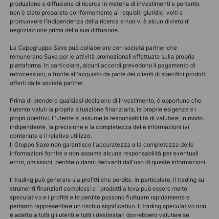
produzione o diffusione di ricerca in materia di investimenti e pertanto
non è stato preparato conformemente ai requisiti giuridici volti a
promuovere l’indipendenza della ricerca e non vi è alcun divieto di
negoziazione prima della sua diffusione.
La Capogruppo Saxo può collaborare con società partner che
remunerano Saxo per le attività promozionali effettuate sulla propria
piattaforma. In particolare, alcuni accordi prevedono il pagamento di
retrocessioni, a fronte all'acquisto da parte dei clienti di specifici prodotti
offerti dalle società partner.
Prima di prendere qualsiasi decisione di investimento, è opportuno che
l'utente valuti la propria situazione finanziaria, le proprie esigenze e i
propri obiettivi. L'utente si assume la responsabilità di valutare, in modo
indipendente, la precisione e la completezza delle informazioni ivi
contenute e il relativo utilizzo.
Il Gruppo Saxo non garantisce l'accuratezza o la completezza delle
informazioni fornite e non assume alcuna responsabilità per eventuali
errori, omissioni, perdite o danni derivanti dall'uso di queste informazioni.
Il trading può generare sia profitti che perdite. In particolare, il trading su
strumenti finanziari complessi e i prodotti a leva può essere molto
speculativo e i profitti e le perdite possono fluttuare rapidamente e
pertanto rappresentare un rischio significativo. Il trading speculativo non
è adatto a tutti gli utenti e tutti i destinatari dovrebbero valutare se