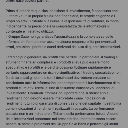
offerti dalle società partner.
Prima di prendere qualsiasi decisione di investimento, è opportuno che
l'utente valuti la propria situazione finanziaria, le proprie esigenze e i
propri obiettivi. L'utente si assume la responsabilità di valutare, in modo
indipendente, la precisione e la completezza delle informazioni ivi
contenute e il relativo utilizzo.
Il Gruppo Saxo non garantisce l'accuratezza o la completezza delle
informazioni fornite e non assume alcuna responsabilità per eventuali
errori, omissioni, perdite o danni derivanti dall'uso di queste informazioni.
Il trading può generare sia profitti che perdite. In particolare, il trading su
strumenti finanziari complessi e i prodotti a leva può essere molto
speculativo e i profitti e le perdite possono fluttuare rapidamente e
pertanto rappresentare un rischio significativo. Il trading speculativo non
è adatto a tutti gli utenti e tutti i destinatari dovrebbero valutare se
possiedono tutte le informazioni per comprendere il funzionamento di tali
prodotti e i relativi rischi, al fine di assumere consapevoli decisioni di
investimento. Eventuali informazioni riportate che si riferiscano a
rendimenti non devono essere interpretate come indicazioni di
rendimenti futuri o di garanzia di conservazione del capitale investito ma
come indicazioni di rendimenti realizzati in passato. La performance
passata non è un indicatore affidabile della performance futura. Alcune
delle informazioni contenute nel presente documento possono essere
basate su stime e proiezioni del Gruppo Saxo Bank e pertanto gli utenti