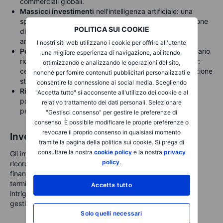
commerciali globali.
Massicci investimenti
nell'intelligenza artificiale: una
spesa audace e strategica mira a consolidare la posizione
POLITICA SUI COOKIE
di Meta in prima linea nell'innovazione dell'intelligenza
artificiale.
I nostri siti web utilizzano i cookie per offrire all'utente
Perdite
di Reality Labs: il persistente drenaggio finanziario
una migliore esperienza di navigazione, abilitando,
richiede un'attenta attenzione da parte degli investitori:
ottimizzando e analizzando le operazioni del sito,
cerca presto chiari segnali di miglioramento o ricalibrazione
nonché per fornire contenuti pubblicitari personalizzati e
strategica.
consentire la connessione ai social media. Scegliendo
Rischio
normativo europeo: osservare attentamente il
"Accetta tutto" si acconsente all'utilizzo dei cookie e al
panorama normativo che potrebbe influire sulla
relativo trattamento dei dati personali. Selezionare
performance a breve termine.
"Gestisci consenso" per gestire le preferenze di
consenso. È possibile modificare le proprie preferenze o
revocare il proprio consenso in qualsiasi momento
Investire nell'ambizione
tramite la pagina della politica sui cookie. Si prega di
consultare la nostra
cookie policy
e la nostra
privacy
Gli impressionanti risultati trimestrali di Meta servono a
policy
.
ricordare la sua capacità unica di combinare la resilienza
finanziaria immediata con un'ambiziosa visione a lungo
termine. Gli investitori si trovano di fronte a un dilemma
Accetta tutto
intrigante: Meta può sostenere investimenti così audaci e
gestire i rischi in modo efficace?
Solo quelli necessari