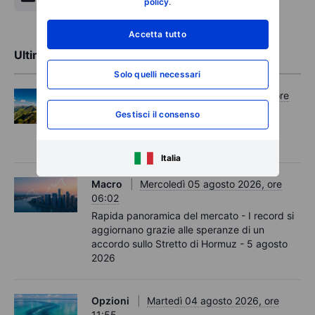
policy
.
Accetta tutto
Ultime analisi di mercato
Solo quelli necessari
Opzioni
Mercoledì 05 agosto 2026, ore
11:30
Gestisci il consenso
Options Brief - I record si estendono,
aumentano le coperture – 5 agosto 2026
Italia
Macro
Mercoledì 05 agosto 2026, ore
06:02
Rapida panoramica del mercato - I record si
aggiornano grazie alle speranze di un
accordo sullo Stretto di Hormuz - 5 agosto
2026
Opzioni
Martedì 04 agosto 2026, ore
11:55