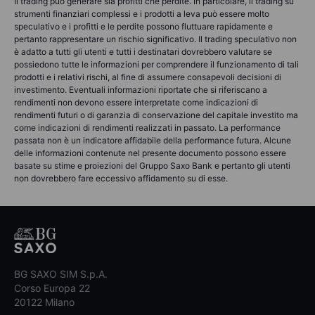
Il trading può generare sia profitti che perdite. In particolare, il trading su
strumenti finanziari complessi e i prodotti a leva può essere molto
speculativo e i profitti e le perdite possono fluttuare rapidamente e
pertanto rappresentare un rischio significativo. Il trading speculativo non
è adatto a tutti gli utenti e tutti i destinatari dovrebbero valutare se
possiedono tutte le informazioni per comprendere il funzionamento di tali
prodotti e i relativi rischi, al fine di assumere consapevoli decisioni di
investimento. Eventuali informazioni riportate che si riferiscano a
rendimenti non devono essere interpretate come indicazioni di
rendimenti futuri o di garanzia di conservazione del capitale investito ma
come indicazioni di rendimenti realizzati in passato. La performance
passata non è un indicatore affidabile della performance futura. Alcune
delle informazioni contenute nel presente documento possono essere
basate su stime e proiezioni del Gruppo Saxo Bank e pertanto gli utenti
non dovrebbero fare eccessivo affidamento su di esse.
BG SAXO SIM S.p.A.
Corso Europa 22
20122 Milano