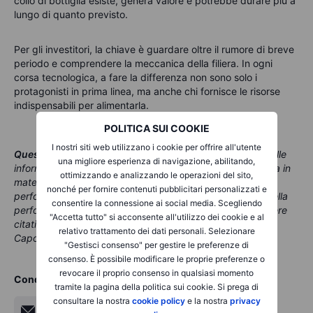
collo di bottiglia esiste, genera valore e potrebbe durare più a
lungo di quanto previsto.
Per gli investitori, la chiave è guardare oltre il rumore di breve
periodo e comprendere la meccanica della filiera. In ogni
corsa tecnologica, a fare la differenza non sono solo i
protagonisti in prima linea, ma anche chi fornisce le risorse
indispensabili per alimentarla.
POLITICA SUI COOKIE
I nostri siti web utilizzano i cookie per offrire all'utente
Questo contenuto è materiale di marketing
.
Nessuna delle
una migliore esperienza di navigazione, abilitando,
informazioni e analisi qui contenute costituisce consulenza in
ottimizzando e analizzando le operazioni del sito,
materia di investimenti. Il trading comporta rischi e le
nonché per fornire contenuti pubblicitari personalizzati e
performance passate non sono un indicatore affidabile della
consentire la connessione ai social media. Scegliendo
performance futura. In questo contenuto potrebbero essere
"Accetta tutto" si acconsente all'utilizzo dei cookie e al
citati strumenti emessi da società partner, dalle quali la
relativo trattamento dei dati personali. Selezionare
Capogruppo Saxo riceve pagamenti o retrocessioni
"Gestisci consenso" per gestire le preferenze di
consenso. È possibile modificare le proprie preferenze o
revocare il proprio consenso in qualsiasi momento
Condividi
tramite la pagina della politica sui cookie. Si prega di
consultare la nostra
cookie policy
e la nostra
privacy