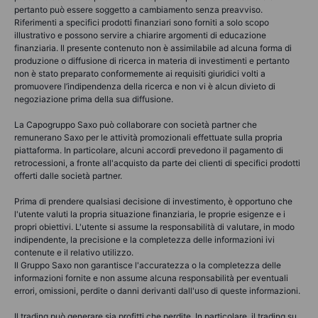
pertanto può essere soggetto a cambiamento senza preavviso.
Riferimenti a specifici prodotti finanziari sono forniti a solo scopo
illustrativo e possono servire a chiarire argomenti di educazione
finanziaria. Il presente contenuto non è assimilabile ad alcuna forma di
produzione o diffusione di ricerca in materia di investimenti e pertanto
non è stato preparato conformemente ai requisiti giuridici volti a
promuovere l’indipendenza della ricerca e non vi è alcun divieto di
negoziazione prima della sua diffusione.
La Capogruppo Saxo può collaborare con società partner che
remunerano Saxo per le attività promozionali effettuate sulla propria
piattaforma. In particolare, alcuni accordi prevedono il pagamento di
retrocessioni, a fronte all'acquisto da parte dei clienti di specifici prodotti
offerti dalle società partner.
Prima di prendere qualsiasi decisione di investimento, è opportuno che
l'utente valuti la propria situazione finanziaria, le proprie esigenze e i
propri obiettivi. L'utente si assume la responsabilità di valutare, in modo
indipendente, la precisione e la completezza delle informazioni ivi
contenute e il relativo utilizzo.
Il Gruppo Saxo non garantisce l'accuratezza o la completezza delle
informazioni fornite e non assume alcuna responsabilità per eventuali
errori, omissioni, perdite o danni derivanti dall'uso di queste informazioni.
Il trading può generare sia profitti che perdite. In particolare, il trading su