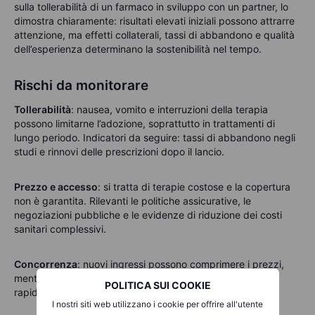
sulla tollerabilità di un farmaco in sviluppo con un partner, lo
dimostra chiaramente: risultati elevati iniziali possono attrarre
attenzione, ma effetti collaterali, tassi di abbandono e qualità
dell’esperienza determinano la sostenibilità nel tempo.
Rischi da monitorare
Tollerabilità
:
nausea, vomito e interruzioni della terapia
possono limitarne l’adozione, soprattutto in trattamenti di
lungo periodo. Indicatori da seguire: tassi di abbandono negli
studi e rinnovi delle prescrizioni dopo il lancio.
Prezzo e accesso
:
si tratta di terapie costose e la copertura
non è garantita. Rilevanti le politiche assicurative, le
negoziazioni pubbliche e le evidenze di riduzione dei costi
sanitari complessivi.
Concorrenza
:
nuovi ingressi possono comprimere i prezzi,
mentre eventuali ritardi nella pipeline possono modificare
POLITICA SUI COOKIE
rapidamente le aspettative di mercato.
I nostri siti web utilizzano i cookie per offrire all'utente