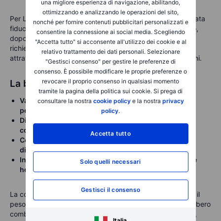
una migliore esperienza di navigazione, abilitando,
ottimizzando e analizzando le operazioni del sito,
Per Lilly, il rischio è che le valutazioni riflettano già un’elevata
nonché per fornire contenuti pubblicitari personalizzati e
fiducia in Zepbound, retatrutide e nella pipeline. Per Novo,
consentire la connessione ai social media. Scegliendo
dopo la correzione, le aspettative sono più contenute ma
"Accetta tutto" si acconsente all'utilizzo dei cookie e al
richiedono conferme sulla capacità di rilanciare la crescita
relativo trattamento dei dati personali. Selezionare
attraverso Wegovy orale, CagriSema e future combinazioni.
"Gestisci consenso" per gestire le preferenze di
consenso. È possibile modificare le proprie preferenze o
revocare il proprio consenso in qualsiasi momento
La bussola per gli investitori
tramite la pagina della politica sui cookie. Si prega di
Valutare l’aderenza alla terapia, non solo la perdita di
consultare la nostra
cookie policy
e la nostra
privacy
peso.
policy
.
Distinguere tra qualità dei dati clinici e capacità
commerciale.
Accetta tutto
Considerare la pipeline come un portafoglio
diversificato.
Interpretare il tema obesità come crescita nel settore
Solo quelli necessari
healthcare
, non come traiettoria lineare.
Gestisci il consenso
La corsa è partita da un indicatore semplice e immediato: il
peso. Ma il mercato sta evolvendo. I futuri vincitori potrebbero
combinare efficacia, migliore tollerabilità, semplicità d’uso,
Italia