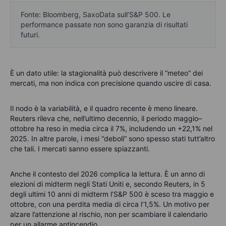
Fonte: Bloomberg, SaxoData sull’S&P 500. Le
performance passate non sono garanzia di risultati
futuri.
È un dato utile: la stagionalità può descrivere il “meteo” dei
mercati, ma non indica con precisione quando uscire di casa.
Il nodo è la variabilità, e il quadro recente è meno lineare.
Reuters rileva che, nell’ultimo decennio, il periodo maggio–
ottobre ha reso in media circa il 7%, includendo un +22,1% nel
2025. In altre parole, i mesi “deboli” sono spesso stati tutt’altro
che tali. I mercati sanno essere spiazzanti.
Anche il contesto del 2026 complica la lettura. È un anno di
elezioni di midterm negli Stati Uniti e, secondo Reuters, in 5
degli ultimi 10 anni di midterm l’S&P 500 è sceso tra maggio e
ottobre, con una perdita media di circa l’1,5%. Un motivo per
alzare l’attenzione al rischio, non per scambiare il calendario
per un allarme antincendio.