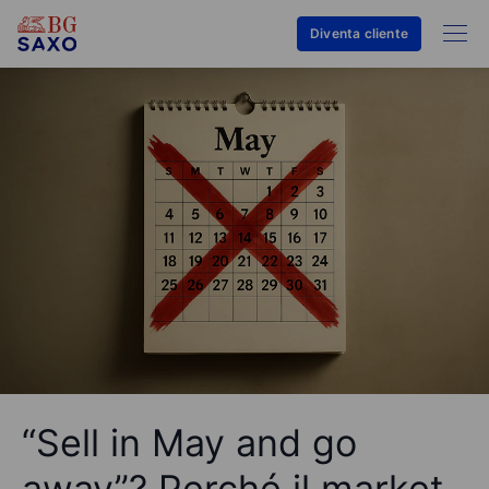
Diventa cliente
“Sell in May and go
away”? Perché il market