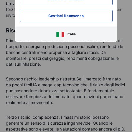
breve, così che la volatilità estiva non costringa a vendite
forzate.
È più pratico che sparire per l’estate sperando in un
invito di settembre.
Gestisci il consenso
Rischi da monitorare
Italia
Primo rischio: inflazione.
Se il petrolio resta elevato, i costi di
trasporto, energia e produzione possono risalire, rendendo le
banche centrali meno propense a tagliare i tassi. Da
monitorare: prezzi del greggio, rendimenti obbligazionari e
dati sull’inflazione.
Secondo rischio: leadership ristretta.
Se il mercato è trainato
da pochi titoli IA e mega-cap tecnologiche, il rialzo degli indici
può nascondere debolezza sottostante. È fondamentale
osservare l’ampiezza del mercato: quante azioni partecipano
realmente al movimento.
Terzo rischio: compiacenza.
I massimi storici possono
generare un senso di sicurezza ingannevole. Quando le
aspettative sono elevate, le valutazioni contano ancora di più.