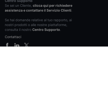
Centro Supporto
Se sei un Cliente,
clicca qui per richiedere
assistenza e contattare il Servizio Clienti
.
Se hai domande relative al tuo rapporto, ai
nostri prodotti o alle nostre piattaforme,
consulta il nostro
Centro Supporto
.
Contattaci
Prodotti e prezzi
Piattaforme
Supporto
Info generali