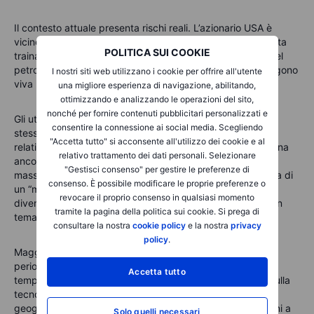
Il contesto attuale presenta rischi reali. L’azionario USA è
vicino ai massimi storici e gran parte dell’entusiasmo è stata
POLITICA SUI COOKIE
trainata dai titoli legati all’intelligenza artificiale. I prezzi del
petrolio restano elevati, mentre i rischi geopolitici mantengono
I nostri siti web utilizzano i cookie per offrire all'utente
viva l’attenzione sull’inflazione.
una migliore esperienza di navigazione, abilitando,
ottimizzando e analizzando le operazioni del sito,
nonché per fornire contenuti pubblicitari personalizzati e
Gli utili societari sono solidi, ma l’asticella si è alzata. Allo
consentire la connessione ai social media. Scegliendo
stesso tempo, il sentiment resta fragile e il rialzo è
"Accetta tutto" si acconsente all'utilizzo dei cookie e al
relativamente concentrato. La narrativa di mercato funziona
relativo trattamento dei dati personali. Selezionare
ancora, ma a sostenerla è un gruppo ristretto di “pesi
"Gestisci consenso" per gestire le preferenze di
massimi”.
Questo è il punto chiave per il 2026: non si tratta di
consenso. È possibile modificare le proprie preferenze o
un “maggio pericoloso”, ma di capire se il portafoglio è
revocare il proprio consenso in qualsiasi momento
diventato troppo dipendente da un singolo mercato, da un
tramite la pagina della politica sui cookie. Si prega di
tema o da uno specifico scenario.
consultare la nostra
cookie policy
e la nostra
privacy
policy
.
Maggio può essere l’occasione per un checkup di lungo
periodo. Le azioni sono ancora coerenti con l’orizzonte
Accetta tutto
temporale. Il portafoglio è eccessivamente concentrato sulla
tecnologia USA. C’è sufficiente esposizione ad altre aree
geografiche, settori o asset class. C’è liquidità per i bisogni a
Solo quelli necessari