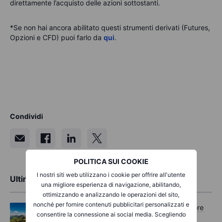
direttamente l’acquisto delle azioni sottostanti.
*Se non hai ancora abilitato questi strumenti derivati (Futures,
Opzioni e CFD) puoi farlo da
qui
.
Condividi
POLITICA SUI COOKIE
I nostri siti web utilizzano i cookie per offrire all'utente
Ultime analisi di mercato
una migliore esperienza di navigazione, abilitando,
ottimizzando e analizzando le operazioni del sito,
nonché per fornire contenuti pubblicitari personalizzati e
Opzioni
Mercoledì 05 agosto 2026, ore
consentire la connessione ai social media. Scegliendo
11:30