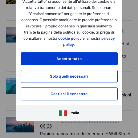
"Accetta tutto" si acconsente all'utilizzo dei cookie e al
Options Brief - I record si estendono,
relativo trattamento dei dati personali. Selezionare
aumentano le coperture – 5 agosto 2026
"Gestisci consenso" per gestire le preferenze di
consenso. È possibile modificare le proprie preferenze o
revocare il proprio consenso in qualsiasi momento
Macro
Mercoledì 05 agosto 2026, ore
tramite la pagina della politica sui cookie. Si prega di
06:02
consultare la nostra
cookie policy
e la nostra
privacy
Rapida panoramica del mercato - I record si
policy
.
aggiornano grazie alle speranze di un
accordo sullo Stretto di Hormuz - 5 agosto
Accetta tutto
2026
Solo quelli necessari
Opzioni
Martedì 04 agosto 2026, ore
11:55
Gestisci il consenso
Options Brief - Rally delle mega-cap, tensioni
sui semiconduttori - 4 agosto 2026
Italia
Macro
Martedì 04 agosto 2026, ore
06:26
Rapida panoramica del mercato – Wall Street