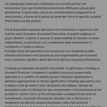
La Capogruppo Saxo può collaborare con società partner che
remunerano Saxo per le attività promozionali effettuate sulla propria
piattaforma. In particolare, alcuni accordi prevedono il pagamento di
retrocessioni, a fronte all'acquisto da parte dei clienti di specifici prodotti
offerti dalle società partner.
Prima di prendere qualsiasi decisione di investimento, è opportuno che
l'utente valuti la propria situazione finanziaria, le proprie esigenze e i
propri obiettivi. L'utente si assume la responsabilità di valutare, in modo
indipendente, la precisione e la completezza delle informazioni ivi
contenute e il relativo utilizzo.
Il Gruppo Saxo non garantisce l'accuratezza o la completezza delle
informazioni fornite e non assume alcuna responsabilità per eventuali
errori, omissioni, perdite o danni derivanti dall'uso di queste informazioni.
Il trading può generare sia profitti che perdite. In particolare, il trading su
strumenti finanziari complessi e i prodotti a leva può essere molto
speculativo e i profitti e le perdite possono fluttuare rapidamente e
pertanto rappresentare un rischio significativo. Il trading speculativo non
è adatto a tutti gli utenti e tutti i destinatari dovrebbero valutare se
possiedono tutte le informazioni per comprendere il funzionamento di tali
prodotti e i relativi rischi, al fine di assumere consapevoli decisioni di
investimento. Eventuali informazioni riportate che si riferiscano a
rendimenti non devono essere interpretate come indicazioni di
rendimenti futuri o di garanzia di conservazione del capitale investito ma