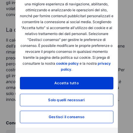
gli investitori. Una cosa è certa: Tesla rimane un'azione
una migliore esperienza di navigazione, abilitando,
volatile, sebbene la sua visione a lungo termine sia
ottimizzando e analizzando le operazioni del sito,
convincente, le prospettive a breve termine sono oscure.
nonché per fornire contenuti pubblicitari personalizzati e
consentire la connessione ai social media. Scegliendo
"Accetta tutto" si acconsente all'utilizzo dei cookie e al
La conclusione
relativo trattamento dei dati personali. Selezionare
"Gestisci consenso" per gestire le preferenze di
Il calo delle azioni di Tesla riflette sia le sfide specifiche
consenso. È possibile modificare le proprie preferenze o
dell'azienda che le condizioni di mercato più ampie. Sebbene
revocare il proprio consenso in qualsiasi momento
rimanga leader nel settore dei veicoli elettrici, le
tramite la pagina della politica sui cookie. Si prega di
preoccupazioni per il rallentamento delle vendite, la
consultare la nostra
cookie policy
e la nostra
privacy
percezione del marchio e le pressioni competitive stanno
policy
.
costringendo gli investitori a ripensare la sua valutazione. Per
gli investitori, la decisione si riduce alla convinzione:
credi
ancora nella visione a lungo termine di Tesla o la narrativa è
Accetta tutto
ormai
troppo
cambiata ?
Una cosa è certa: Tesla non è più
solo un'azione EV, ma un campo di battaglia di clamore,
innovazione e cambiamento del sentiment degli investitori.
Solo quelli necessari
Gestisci il consenso
Condividi