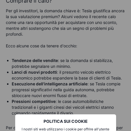
Comprare il calo?
Per gli investitori, la domanda chiave è: Tesla giustifica ancora
la sua valutazione premium? Alcuni vedono il recente calo
come una rara opportunità per acquistare con uno sconto,
mentre altri sostengono che sia un segno di problemi più
profondi.
Ecco alcune cose da tenere d'occhio:
Tendenze
delle vendite
: se la domanda si stabilizza,
potrebbe segnalare un minimo.
Lanci di
nuovi prodotti
: il presunto veicolo elettrico
economico potrebbe espandere la base di clienti di Tesla.
Esecuzione dell'intelligenza
artificiale
: se Tesla compie
progressi significativi nella guida autonoma, potrebbe
sbloccare nuovi enormi flussi di entrate.
Pressioni
competitive
: le case automobilistiche
tradizionali e i giganti cinesi dei veicoli elettrici stanno
colmando rapidamente il divario.
POLITICA SUI COOKIE
Per ora, la pazienza potrebbe essere la migliore strategia per
I nostri siti web utilizzano i cookie per offrire all'utente