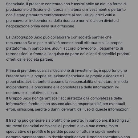
finanziaria. Il presente contenuto non è assimilabile ad alcuna forma di
produzione o diffusione di ricerca in materia di investimenti e pertanto
non è stato preparato conformemente ai requisiti giuridici volti a
promuovere l’indipendenza della ricerca e non vi è alcun divieto di
negoziazione prima della sua diffusione.
La Capogruppo Saxo può collaborare con società partner che
remunerano Saxo per le attività promozionali effettuate sulla propria
piattaforma. In particolare, alcuni accordi prevedono il pagamento di
retrocessioni, a fronte all'acquisto da parte dei clienti di specifici prodotti
offerti dalle società partner.
Prima di prendere qualsiasi decisione di investimento, è opportuno che
l'utente valuti la propria situazione finanziaria, le proprie esigenze e i
propri obiettivi. L'utente si assume la responsabilità di valutare, in modo
indipendente, la precisione e la completezza delle informazioni ivi
contenute e il relativo utilizzo.
Il Gruppo Saxo non garantisce l'accuratezza o la completezza delle
informazioni fornite e non assume alcuna responsabilità per eventuali
errori, omissioni, perdite o danni derivanti dall'uso di queste informazioni.
Il trading può generare sia profitti che perdite. In particolare, il trading su
strumenti finanziari complessi e i prodotti a leva può essere molto
speculativo e i profitti e le perdite possono fluttuare rapidamente e
pertanto rappresentare un rischio significativo. Il trading speculativo non