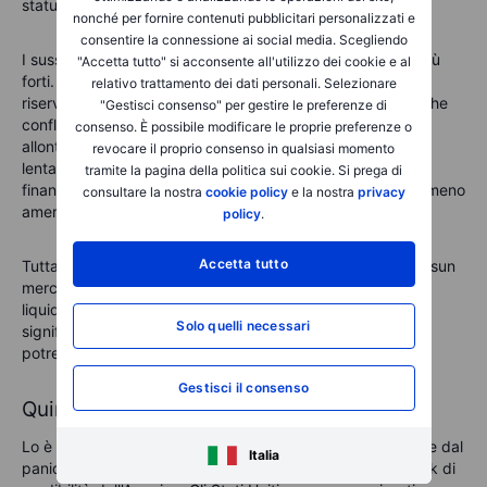
statunitensi.
nonché per fornire contenuti pubblicitari personalizzati e
consentire la connessione ai social media. Scegliendo
I sussurri inquietanti di un trade "Sell America" sono ora più
"Accetta tutto" si acconsente all'utilizzo dei cookie e al
forti. Anche se la sostituzione del dollaro come valuta di
relativo trattamento dei dati personali. Selezionare
riserva globale non avverrà da un giorno all'altro, le politiche
"Gestisci consenso" per gestire le preferenze di
conflittuali di Trump potrebbero spingere gli investitori ad
consenso. È possibile modificare le proprie preferenze o
allontanarsi gradualmente dagli asset statunitensi. Questa
revocare il proprio consenso in qualsiasi momento
lenta deriva potrebbe rimodellare in modo significativo la
tramite la pagina della politica sui cookie. Si prega di
finanza globale, segnando l'inizio di un ordine finanziario meno
consultare la nostra
cookie policy
e la nostra
privacy
americano-centrico.
policy
.
Accetta tutto
Tuttavia, gli investimenti alternativi rimangono limitati: nessun
mercato unico è in grado di eguagliare la profondità e la
liquidità degli asset statunitensi. Tuttavia, una riduzione
Solo quelli necessari
significativa della fiducia, anche in modo incrementale,
potrebbe avere impatti duraturi.
Gestisci il consenso
Quindi, è un problema reale?
Lo è assolutamente, ma non è il momento di farsi prendere dal
Italia
panico. Per quanto grave, questa crisi non è il primo shock di