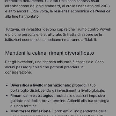
credibilità dell'America. Gli Stati Uniti sono sopravvissuti
all'abbandono del gold standard, al crollo finanziario del 2008
e altro ancora. Ogni volta, la resilienza economica dell'America
alla fine ha trionfato.
Tuttavia, gli investitori devono capire che Trump contro Powell
è più che personale: è strutturale. Si tratta di sapere se le
istituzioni economiche americane rimarranno affidabili.
Mantieni la calma, rimani diversificato
Per gli investitori, una risposta misurata è essenziale. Ecco
alcuni passaggi chiari che potresti prendere in
considerazione:
Diversifica
a
livello
internazionale:
proteggi il tuo
portafoglio distribuendo gli investimenti a livello globale.
Rimani
c
alm e
s
trategico
:
resisti alle decisioni impulsive
guidate dai titoli a breve termine. Attieniti alla tua strategia
a lungo termine.
Monitorare
l'inflazione
:
i problemi di indipendenza della