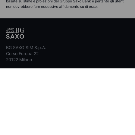
basate su stime e proiezioni del Gruppo Saxo Bank e pertanto gli utenti
non dovrebbero fare eccessivo affidamento su di esse.
BG SAXO SIM S.p.A.
Corso Europa 22
20122 Milano
Centro Supporto
Se sei un Cliente,
clicca qui per richiedere
assistenza e contattare il Servizio Clienti
.
Se hai domande relative al tuo rapporto, ai
nostri prodotti o alle nostre piattaforme,
consulta il nostro
Centro Supporto
.
Contattaci