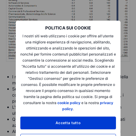
POLITICA SUI COOKIE
I nostri siti web utilizzano i cookie per offrire all'utente
una migliore esperienza di navigazione, abilitando,
ottimizzando e analizzando le operazioni del sito,
nonché per fornire contenuti pubblicitari personalizzati e
consentire la connessione ai social media. Scegliendo
"Accetta tutto" si acconsente all'utilizzo dei cookie e al
relativo trattamento dei dati personali. Selezionare
I margini di profitto netto sono ancora ben al di sopra della
"Gestisci consenso" per gestire le preferenze di
media storica
consenso. È possibile modificare le proprie preferenze o
Se la recente traiettoria di compressione dei margini
revocare il proprio consenso in qualsiasi momento
continua ad avvicinarsi alla media storica dell'S&P 500, i
tramite la pagina della politica sui cookie. Si prega di
prezzi delle azioni cadranno di conseguenza
consultare la nostra
cookie policy
e la nostra
privacy
L'S&P 500 è sceso del 20% dal picco e si ritiene che un
policy
.
ulteriore calo del -15% a 3200 non sia irragionevole.
Questo ragionamento si applica a tutti i principali mercati
Accetta tutto
azionari non solo all'S&P500
Alcuni settori sono più vulnerabili alla compressione dei