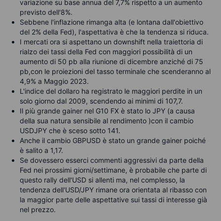
variazione su base annua del 7,7% rispetto a un aumento
previsto dell'8%.
Sebbene l'inflazione rimanga alta (e lontana dall'obiettivo
del 2% della Fed), l'aspettativa è che la tendenza si riduca.
I mercati ora si aspettano un downshift nella traiettoria di
rialzo dei tassi della Fed con maggiori possibilità di un
aumento di 50 pb alla riunione di dicembre anziché di 75
pb,con le proiezioni del tasso terminale che scenderanno al
4,9% a Maggio 2023.
L'indice del dollaro ha registrato le maggiori perdite in un
solo giorno dal 2009, scendendo ai minimi di 107,7.
Il più grande gainer nel G10 FX è stato lo JPY (a causa
della sua natura sensibile al rendimento )con il cambio
USDJPY che è sceso sotto 141.
Anche il cambio GBPUSD è stato un grande gainer poiché
è salito a 1,17.
Se dovessero esserci commenti aggressivi da parte della
Fed nei prossimi giorni/settimane, è probabile che parte di
questo rally dell'USD si allenti ma, nel complesso, la
tendenza dell'USD/JPY rimane ora orientata al ribasso con
la maggior parte delle aspettative sui tassi di interesse già
nel prezzo.