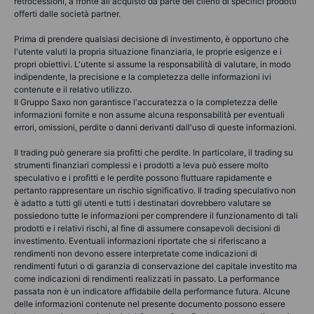
retrocessioni, a fronte all'acquisto da parte dei clienti di specifici prodotti
offerti dalle società partner.
Prima di prendere qualsiasi decisione di investimento, è opportuno che
l'utente valuti la propria situazione finanziaria, le proprie esigenze e i
propri obiettivi. L'utente si assume la responsabilità di valutare, in modo
indipendente, la precisione e la completezza delle informazioni ivi
contenute e il relativo utilizzo.
Il Gruppo Saxo non garantisce l'accuratezza o la completezza delle
informazioni fornite e non assume alcuna responsabilità per eventuali
errori, omissioni, perdite o danni derivanti dall'uso di queste informazioni.
Il trading può generare sia profitti che perdite. In particolare, il trading su
strumenti finanziari complessi e i prodotti a leva può essere molto
speculativo e i profitti e le perdite possono fluttuare rapidamente e
pertanto rappresentare un rischio significativo. Il trading speculativo non
è adatto a tutti gli utenti e tutti i destinatari dovrebbero valutare se
possiedono tutte le informazioni per comprendere il funzionamento di tali
prodotti e i relativi rischi, al fine di assumere consapevoli decisioni di
investimento. Eventuali informazioni riportate che si riferiscano a
rendimenti non devono essere interpretate come indicazioni di
rendimenti futuri o di garanzia di conservazione del capitale investito ma
come indicazioni di rendimenti realizzati in passato. La performance
passata non è un indicatore affidabile della performance futura. Alcune
delle informazioni contenute nel presente documento possono essere