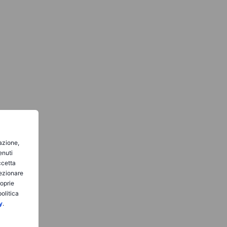
gazione,
enuti
ccetta
lezionare
roprie
olitica
y
.