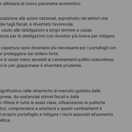
er allinearsi al nuovo panorama economico:
posizione alle azioni nazionali, soprattutto nei settori che
i tagli fiscali, è diventato favorevole.
 cauto alle obbligazioni a lungo termine a causa
enza per le obbligazioni con duration più breve per mitigare
di copertura sono diventate più necessarie per i portafogli con
er proteggersi dal dollaro forte.
one in asset meno sensibili ai cambiamenti politici statunitensi
ro o lo yen giapponese è diventata prudente.
gnificativo nelle dinamiche di mercato guidato dalle
rese, da sostanziali stimoli fiscali e dalla
flessi in tutte le asset class, influenzando le politiche
titori, comprendere e adattarsi a questi cambiamenti è
roprio portafoglio e mitigare i rischi associati all'aumento
litica.