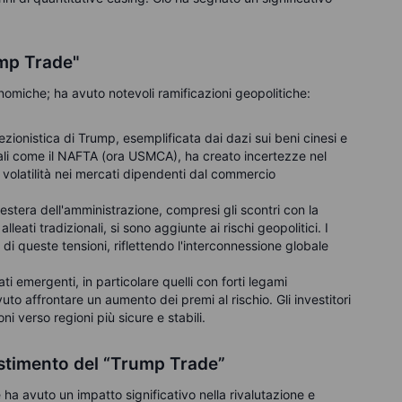
ump Trade"
onomiche; ha avuto notevoli ramificazioni geopolitiche:
tezionistica di Trump, esemplificata dai dazi sui beni cinesi e
ali come il NAFTA (ora USMCA), ha creato incertezze nel
volatilità nei mercati dipendenti dal commercio
a estera dell'amministrazione, compresi gli scontri con la
lleati tradizionali, si sono aggiunte ai rischi geopolitici. I
di queste tensioni, riflettendo l'interconnessione globale
ati emergenti, in particolare quelli con forti legami
uto affrontare un aumento dei premi al rischio. Gli investitori
oni verso regioni più sicure e stabili.
vestimento del “Trump Trade”
e ha avuto un impatto significativo nella rivalutazione e