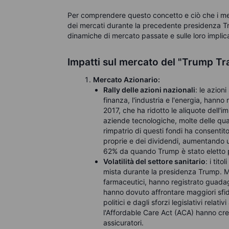
Per comprendere questo concetto e ciò che i mer
dei mercati durante la precedente presidenza Tr
dinamiche di mercato passate e sulle loro implicaz
Impatti sul mercato del "Trump T
Mercato Azionario:
Rally delle azioni nazionali
:
le azioni
finanza, l'industria e l'energia, hanno
2017, che ha ridotto le aliquote dell'
aziende tecnologiche, molte delle quali
rimpatrio di questi fondi ha consentit
proprie e dei dividendi, aumentando ult
62% da quando Trump è stato eletto pr
Volatilità del settore sanitario
: i tit
mista durante la presidenza Trump. Me
farmaceutici, hanno registrato guadagn
hanno dovuto affrontare maggiori sfide
politici e dagli sforzi legislativi relativ
l'Affordable Care Act (ACA) hanno creat
assicuratori.