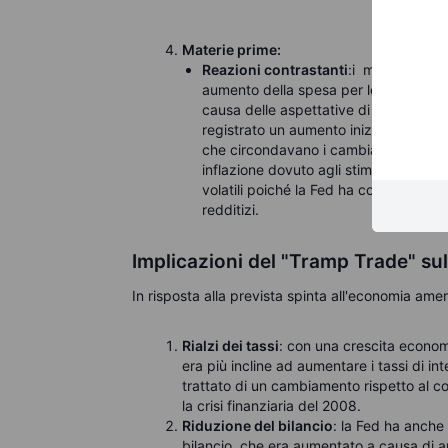
Materie prime:
Reazioni contrastanti
:i metalli indus
aumento della spesa per le infrastrutt
causa delle aspettative di deregolame
registrato un aumento iniziale, poiché g
che circondavano i cambiamenti di poli
inflazione dovuto agli stimoli fiscali e 
volatili poiché la Fed ha continuato a
redditizi.
Implicazioni del "Tramp Trade" sul
In risposta alla prevista spinta all'economia amer
Rialzi dei tassi
: con una crescita economi
era più incline ad aumentare i tassi di in
trattato di un cambiamento rispetto al co
la crisi finanziaria del 2008.
Riduzione del bilancio
: la Fed ha anche 
bilancio, che era aumentato a causa di an