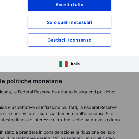
Accetta tutto
triali come il rame sono aumentati in previsione di un
Solo quelli necessari
ure, mentre i prezzi del petrolio hanno mostrato resilienza a
ntazione nel settore energetico. I prezzi dell'oro hanno
Gestisci il consenso
li investitori si sono coperti sui beni rifugio tra le incertezze
tica di Trump, le tensioni geopolitiche e il potenziale di
ai tagli fiscali. Nel 2018-2019 i prezzi dell'oro sono diventati
d aumentare i tassi, mettendo sotto pressione gli asset non
Italia
le politiche monetarie
icana, la Federal Reserve ha attuato le seguenti politiche:
ca e aspettative di inflazione più forti, la Federal Reserve
teresse per evitare il surriscaldamento dell'economia. Si è
ntesto di tassi d'interesse ultra-bassi che ha prevalso dopo
iniziato a prendere in considerazione la riduzione del suo
ni di quantitative easing. Ciò ha segnato un significativo