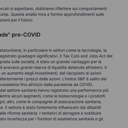
cati si aspettano, dobbiamo riflettere sui comportamenti
ump. Questa analisi mira a fornire approfondimenti sulle
ioni per il futuro.
rade" pre-COVID
 statunitensi, in particolare in settori come la tecnologia, la
 registrato guadagni significativi. Il Tax Cuts and Jobs Act del
imposta sulle società, è stato un grande vantaggio per le
 avevano grandi riserve di liquidità detenute all'estero. Il
o un aumento degli investimenti, del riacquisto di azioni
eriormente i prezzi delle azioni. L'indice S&P è salito del
esidente fino all'inizio della pandemia da COVID.
oli del settore sanitario hanno registrato una performance più
ntre alcuni segmenti, come le biotecnologie e i prodotti
i, altri, come le compagnie di assicurazione sanitaria,
. Il settore è stato fortemente influenzato dai dibattiti
i alla riforma sanitaria. I tentativi di abrogare e sostituire
o incertezza per i fornitori di assistenza sanitaria e gli