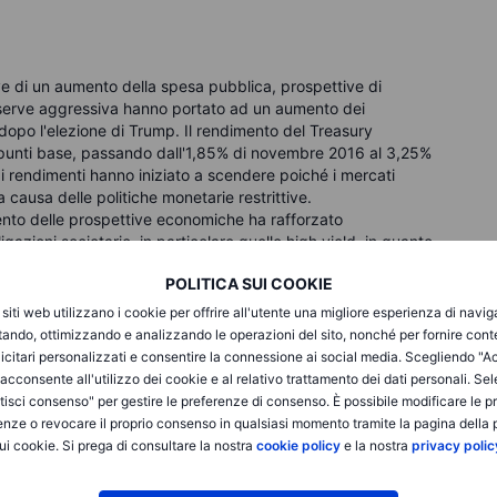
ve di un aumento della spesa pubblica, prospettive di
eserve aggressiva hanno portato ad un aumento dei
dopo l'elezione di Trump. Il rendimento del Treasury
8 punti base, passando dall'1,85% di novembre 2016 al 3,25%
i rendimenti hanno iniziato a scendere poiché i mercati
 causa delle politiche monetarie restrittive.
mento delle prospettive economiche ha rafforzato
igazioni societarie, in particolare quelle high yield, in quanto
ell'affidabilità creditizia delle società. Durante i primi due
POLITICA SUI COOKIE
 dei titoli spazzatura si sono ristretti di 176 punti base,
 Treasury, il livello più basso dal 2007. Allo stesso tempo,
i siti web utilizzano i cookie per offrire all'utente una migliore esperienza di navi
 grade hanno ritracciato di 43 pb, scendendo a 84 pb
itando, ottimizzando e analizzando le operazioni del sito, nonché per fornire cont
 2018, il minimo dal 2007.
icitari personalizzati e consentire la connessione ai social media. Scegliendo "A
i acconsente all'utilizzo dei cookie e al relativo trattamento dei dati personali. Se
isci consenso" per gestire le preferenze di consenso. È possibile modificare le p
enze o revocare il proprio consenso in qualsiasi momento tramite la pagina della p
ui cookie. Si prega di consultare la nostra
cookie policy
e la nostra
privacy polic
ezzato in modo significativo rispetto alle principali valute a
eresse più elevati e di una crescita economica più forte.