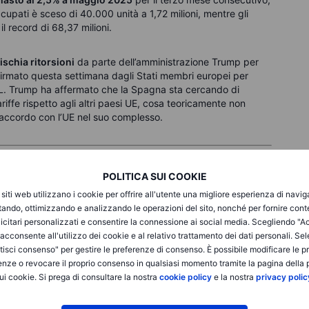
ccupati è sceso di 40.000 unità a 1,72 milioni, mentre gli
l record di 68,37 milioni.
schia ritorsioni
da parte dell’amministrazione Trump per
firmato questa settimana dagli Stati membri europei per
IL. Trump ha affermato che la Spagna sta cercando di
riffe rispetto agli altri paesi UE, cosa teoricamente non
n accordo con l’UE nel suo complesso.
acro (orari GMT)
POLITICA SUI COOKIE
i siti web utilizzano i cookie per offrire all'utente una migliore esperienza di navi
Evento
itando, ottimizzando e analizzando le operazioni del sito, nonché per fornire cont
icitari personalizzati e consentire la connessione ai social media. Scegliendo "A
Francia, stima flash CPI giugno
i acconsente all'utilizzo dei cookie e al relativo trattamento dei dati personali. Se
isci consenso" per gestire le preferenze di consenso. È possibile modificare le p
enze o revocare il proprio consenso in qualsiasi momento tramite la pagina della p
Spagna, stima flash CPI giugno
ui cookie. Si prega di consultare la nostra
cookie policy
e la nostra
privacy polic
Eurozona, sondaggi sulla fiducia giugno