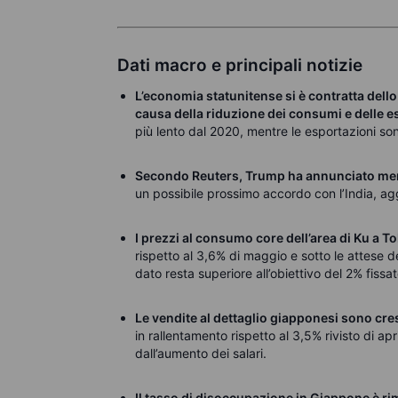
Dati macro e principali notizie
L’economia statunitense si è contratta dello 
causa della riduzione dei consumi e delle e
più lento dal 2020, mentre le esportazioni s
Secondo Reuters, Trump ha annunciato merc
un possibile prossimo accordo con l’India, ag
I prezzi al consumo core dell’area di Ku a 
rispetto al 3,6% di maggio e sotto le attese d
dato resta superiore all’obiettivo del 2% fiss
Le vendite al dettaglio giapponesi sono cr
in rallentamento rispetto al 3,5% rivisto di ap
dall’aumento dei salari.
Il tasso di disoccupazione in Giappone è r