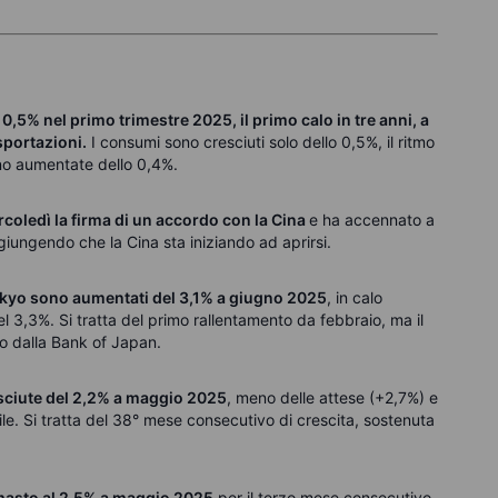
0,5% nel primo trimestre 2025, il primo calo in tre anni, a
sportazioni.
I consumi sono cresciuti solo dello 0,5%, il ritmo
ono aumentate dello 0,4%.
oledì la firma di un accordo con la Cina
e ha accennato a
giungendo che la Cina sta iniziando ad aprirsi.
Tokyo sono aumentati del 3,1% a giugno 2025
, in calo
el 3,3%. Si tratta del primo rallentamento da febbraio, ma il
ato dalla Bank of Japan.
esciute del 2,2% a maggio 2025
, meno delle attese (+2,7%) e
rile. Si tratta del 38° mese consecutivo di crescita, sostenuta
imasto al 2,5% a maggio 2025
per il terzo mese consecutivo,