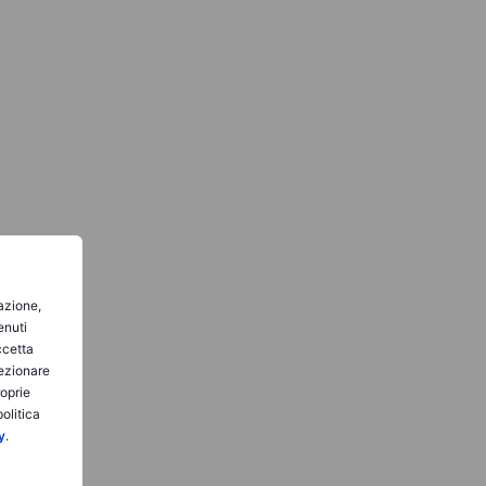
gazione,
enuti
ccetta
lezionare
roprie
olitica
y
.