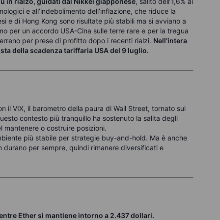
ù in rialzo, guidati dal Nikkei giapponese
, salito dell’1,6% ai
ologici e all’indebolimento dell’inflazione, che riduce la
si e di Hong Kong sono risultate più stabili ma si avviano a
smo per un accordo USA-Cina sulle terre rare e per la tregua
rreno per prese di profitto dopo i recenti rialzi.
Nell’intera
ista della scadenza tariffaria USA del 9 luglio.
on il VIX, il barometro della paura di Wall Street, tornato sui
Questo contesto più tranquillo ha sostenuto la salita degli
nel mantenere o costruire posizioni.
ambiente più stabile per strategie buy-and-hold. Ma è anche
 durano per sempre, quindi rimanere diversificati e
mentre Ether si mantiene intorno a 2.437 dollari.