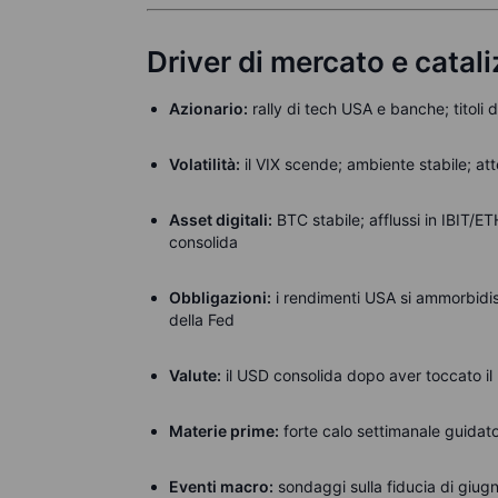
Driver di mercato e catali
Azionario:
rally di tech USA e banche; titoli de
Volatilità:
il VIX scende; ambiente stabile; at
Asset digitali:
BTC stabile; afflussi in IBIT/ET
consolida
Obbligazioni:
i rendimenti USA si ammorbidis
della Fed
Valute:
il USD consolida dopo aver toccato il 
Materie prime:
forte calo settimanale guidato
Eventi macro:
sondaggi sulla fiducia di giug