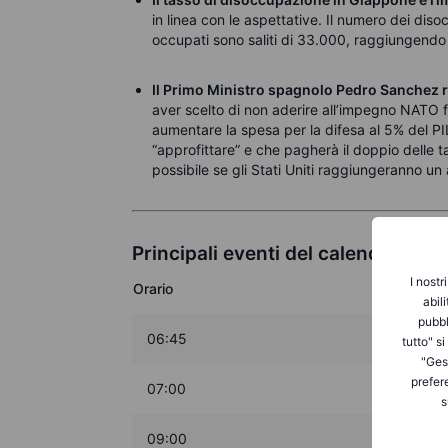
in linea con le aspettative. Il numero dei diso
occupati sono saliti di 33.000, raggiungendo i
Il Primo Ministro spagnolo Pedro Sanchez ri
aver scelto di non aderire all’impegno NATO 
aumentare la spesa per la difesa al 5% del P
“approfittare” e che pagherà il doppio delle ta
possibile se gli Stati Uniti raggiungeranno u
Principali eventi del calendario m
I nostr
Orario
abil
pubbl
06:45
tutto" s
"Gest
prefer
07:00
s
09:00