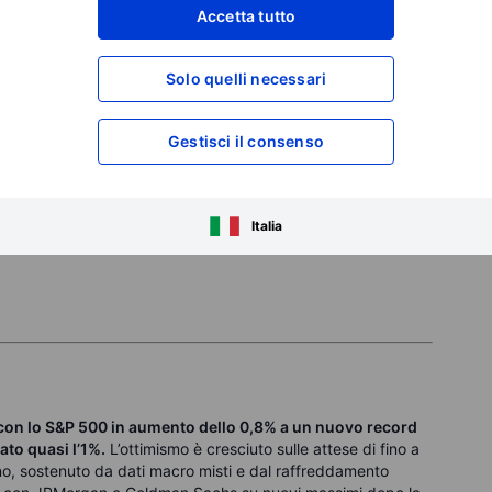
Accetta tutto
Canada, PIL aprile
Solo quelli necessari
USA, inflazione PCE maggio
Gestisci il consenso
USA, fiducia finale Università del Michigan giugno
Italia
a, con lo S&P 500 in aumento dello 0,8% a un nuovo record
ato quasi l’1%.
L’ottimismo è cresciuto sulle attese di fino a
anno, sostenuto da dati macro misti e dal raffreddamento