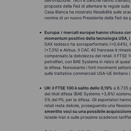
dell’inflazione. Tech e banche hanno traina
proposta della Fed di allentare le regole sulla 
Casa Bianca ha mostrato flessibilità sulle sca
nomina di un nuovo Presidente della Fed da p
Europa: i
mercati europei hanno chiuso contr
momentum positivo della tecnologia USA, i ral
DAX tedesco ha sovraperformato (+0,64%), trai
(+7,3%) e Airbus. Il CAC 40 francese è rimast
compensato la debolezza del retail. Il FTSE 10
petroliferi, con BAE Systems in rialzo di qua
la difesa. Nonostante i forti movimenti settor
sulle trattative commerciali USA-UE limitano 
UK: i
l FTSE 100 è salito dello 0,19%
a 8.735 p
dei titoli difesa (BAE Systems +3,8%) sostenut
5% del PIL per la difesa. Gli esportatori hanno
retail resta debole, proseguendo una flession
smentito voci su una possibile acquisizione
Israele-Iran e sulle prossime scadenze tari