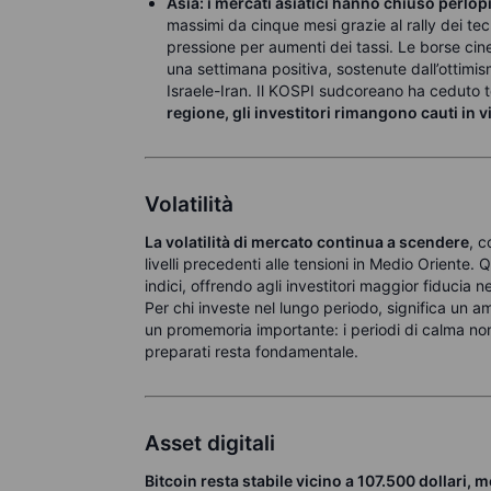
Asia: i
mercati asiatici hanno chiuso perlopi
massimi da cinque mesi grazie al rally dei tecn
pressione per aumenti dei tassi. Le borse cine
una settimana positiva, sostenute dall’ottimi
Israele-Iran. Il KOSPI sudcoreano ha ceduto te
regione, gli investitori rimangono cauti in v
Volatilità
La volatilità di mercato continua a scendere
, c
livelli precedenti alle tensioni in Medio Oriente. 
indici, offrendo agli investitori maggior fiducia 
Per chi investe nel lungo periodo, significa un 
un promemoria importante: i periodi di calma non
preparati resta fondamentale.
Asset digitali
Bitcoin resta stabile vicino a 107.500 dollari, 