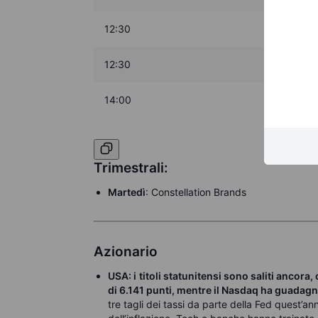
12:30
12:30
14:00
Trimestrali:
Martedì
: Constellation Brands
Azionario
USA: i
titoli statunitensi sono saliti ancor
di 6.141 punti, mentre il Nasdaq ha guadagn
tre tagli dei tassi da parte della Fed quest’