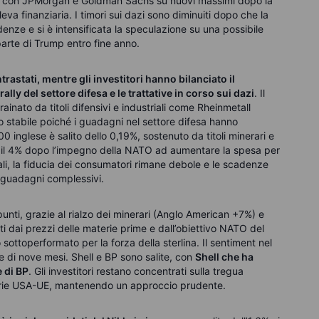
to, con JPMorgan e Goldman Sachs su nuovi massimi dopo la
leva finanziaria. I timori sui dazi sono diminuiti dopo che la
denze e si è intensificata la speculazione su una possibile
arte di Trump entro fine anno.
astati, mentre gli investitori hanno bilanciato il
ly del settore difesa e le trattative in corso sui dazi
. Il
nato da titoli difensivi e industriali come Rheinmetall
o stabile poiché i guadagni nel settore difesa hanno
0 inglese è salito dello 0,19%, sostenuto da titoli minerari e
si il 4% dopo l’impegno della NATO ad aumentare la spesa per
iali, la fiducia dei consumatori rimane debole e le scadenze
i guadagni complessivi.
unti, grazie al rialzo dei minerari (Anglo American +7%) e
i dai prezzi delle materie prime e dall’obiettivo NATO del
 sottoperformato per la forza della sterlina. Il sentiment nel
e di nove mesi. Shell e BP sono salite, con
Shell che ha
 di BP
. Gli investitori restano concentrati sulla tregua
ffarie USA-UE, mantenendo un approccio prudente.