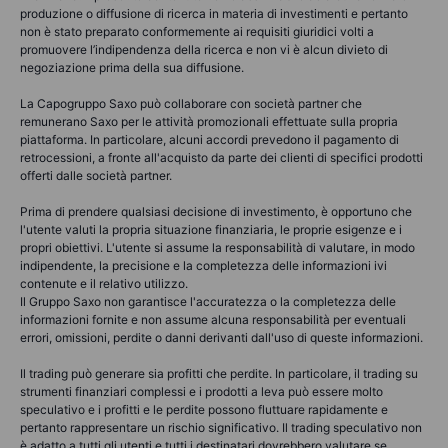
produzione o diffusione di ricerca in materia di investimenti e pertanto
non è stato preparato conformemente ai requisiti giuridici volti a
promuovere l’indipendenza della ricerca e non vi è alcun divieto di
negoziazione prima della sua diffusione.
La Capogruppo Saxo può collaborare con società partner che
remunerano Saxo per le attività promozionali effettuate sulla propria
piattaforma. In particolare, alcuni accordi prevedono il pagamento di
retrocessioni, a fronte all'acquisto da parte dei clienti di specifici prodotti
offerti dalle società partner.
Prima di prendere qualsiasi decisione di investimento, è opportuno che
l'utente valuti la propria situazione finanziaria, le proprie esigenze e i
propri obiettivi. L'utente si assume la responsabilità di valutare, in modo
indipendente, la precisione e la completezza delle informazioni ivi
contenute e il relativo utilizzo.
Il Gruppo Saxo non garantisce l'accuratezza o la completezza delle
informazioni fornite e non assume alcuna responsabilità per eventuali
errori, omissioni, perdite o danni derivanti dall'uso di queste informazioni.
Il trading può generare sia profitti che perdite. In particolare, il trading su
strumenti finanziari complessi e i prodotti a leva può essere molto
speculativo e i profitti e le perdite possono fluttuare rapidamente e
pertanto rappresentare un rischio significativo. Il trading speculativo non
è adatto a tutti gli utenti e tutti i destinatari dovrebbero valutare se