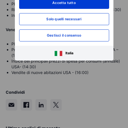
Accetta tutto
PIL (trimestrale) USA – (14:30)
Richieste iniziali di sussidi di disoccupazione USA – (14:30)
Indice di produzione della Fed di Philadelfia – (14:30)
Solo quelli necessari
Venerdì
22 dicembre
Gestisci il consenso
PIL (annuale) e (trimestrale) (3° trim.) UK - (08:00)
Principali ordinativi di beni durevoli (mensile) (Nov) USA –
Italia
(14:30)
Indice dei principali prezzi di spesa per consumi (annuale)
USA- (14:30)
Vendite di nuove abitazioni USA - (16:00)
Condividi