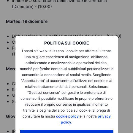
Indice IFO sulla fiducia delle aziende in Germania
(Dicembre) - (10:00)
Martedì 19 dicembre
Dichiarazione sulla politica monetaria della BoJ - (03:30)
CPI annuale (Novembre) Europa
- (11:00)
POLITICA SUI COOKIE
Permessi di costruzione rilasciati (Novembre) USA -
I nostri siti web utilizzano i cookie per offrire all'utente
(16:00)
una migliore esperienza di navigazione, abilitando,
ottimizzando e analizzando le operazioni del sito,
Mercoledì
20 dicembre
nonché per fornire contenuti pubblicitari personalizzati e
consentire la connessione ai social media. Scegliendo
"Accetta tutto" si acconsente all'utilizzo dei cookie e al
CPI annuale (Novembre) UK (08:00)
relativo trattamento dei dati personali. Selezionare
Rapporto sulla fiducia dei consumatori USA – (16:00)
"Gestisci consenso" per gestire le preferenze di
Vendite di abitazioni esistenti USA – (16:30)
consenso. È possibile modificare le proprie preferenze o
Scorte petrolio greggio USA – (16:30)
revocare il proprio consenso in qualsiasi momento
tramite la pagina della politica sui cookie. Si prega di
Giovedì 21 dicembre
consultare la nostra
cookie policy
e la nostra
privacy
policy
.
IPP (Annuale) Italia - (11:00)