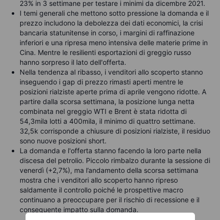
23% in 3 settimane per testare i minimi da dicembre 2021.
I temi generali che mettono sotto pressione la domanda e il
prezzo includono la debolezza dei dati economici, la crisi
bancaria statunitense in corso, i margini di raffinazione
inferiori e una ripresa meno intensiva delle materie prime in
Cina. Mentre le resilienti esportazioni di greggio russo
hanno sorpreso il lato dell'offerta.
Nella tendenza al ribasso, i venditori allo scoperto stanno
inseguendo i gap di prezzo rimasti aperti mentre le
posizioni rialziste aperte prima di aprile vengono ridotte. A
partire dalla scorsa settimana, la posizione lunga netta
combinata nel greggio WTI e Brent è stata ridotta di
54,3mila lotti a 400mila, il minimo di quattro settimane.
32,5k corrisponde a chiusure di posizioni rialziste, il residuo
sono nuove posizioni short.
La domanda e l'offerta stanno facendo la loro parte nella
discesa del petrolio. Piccolo rimbalzo durante la sessione di
venerdì (+2,7%), ma l’andamento della scorsa settimana
mostra che i venditori allo scoperto hanno ripreso
saldamente il controllo poiché le prospettive macro
continuano a preoccupare per il rischio di recessione e il
conseguente impatto sulla domanda.