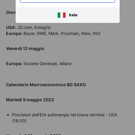
Giovedì 11 maggio
Italia
USA:
JD.com, Entegris
Europa:
Bayer, RWE, Merk, Prysmian, Nexi, ING
Venerdì 12 maggio
Europa:
Societe Generale, Allianz
Calendario Macroeconomico BG SAXO
Martedì 9 maggio 2023
Previsioni dell’EIA sull’energia nel breve termine - USA
(18:00)