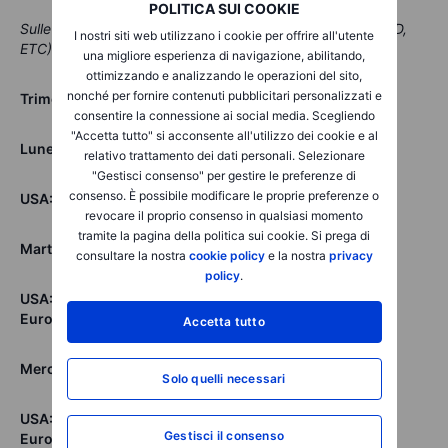
POLITICA SUI COOKIE
Sulle piattaforme BG SAXO: Crude Oil & Brent (Future, CFD,
I nostri siti web utilizzano i cookie per offrire all'utente
ETC)
una migliore esperienza di navigazione, abilitando,
ottimizzando e analizzando le operazioni del sito,
nonché per fornire contenuti pubblicitari personalizzati e
Trimestrali della settimana
consentire la connessione ai social media. Scegliendo
"Accetta tutto" si acconsente all'utilizzo dei cookie e al
Lunedì 8 maggio
relativo trattamento dei dati personali. Selezionare
"Gestisci consenso" per gestire le preferenze di
consenso. È possibile modificare le proprie preferenze o
USA:
Paypal, Palantir
revocare il proprio consenso in qualsiasi momento
tramite la pagina della politica sui cookie. Si prega di
Martedì 9 maggio
consultare la nostra
cookie policy
e la nostra
privacy
policy
.
USA:
Airbnb, Occidental Petroleum, Rivian Automotive
Europa:
Daimler, Fresenius
Accetta tutto
Mercoledì 10 maggio
Solo quelli necessari
USA:
Walt Disney, Li Auto
Gestisci il consenso
Europa:
Enel, Credit Agricole