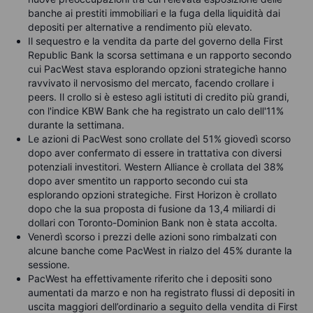
banche ai prestiti immobiliari e la fuga della liquidità dai
depositi per alternative a rendimento più elevato.
Il sequestro e la vendita da parte del governo della First
Republic Bank la scorsa settimana e un rapporto secondo
cui PacWest stava esplorando opzioni strategiche hanno
ravvivato il nervosismo del mercato, facendo crollare i
peers. Il crollo si è esteso agli istituti di credito più grandi,
con l'indice KBW Bank che ha registrato un calo dell'11%
durante la settimana.
Le azioni di PacWest sono crollate del 51% giovedì scorso
dopo aver confermato di essere in trattativa con diversi
potenziali investitori. Western Alliance è crollata del 38%
dopo aver smentito un rapporto secondo cui sta
esplorando opzioni strategiche. First Horizon è crollato
dopo che la sua proposta di fusione da 13,4 miliardi di
dollari con Toronto-Dominion Bank non è stata accolta.
Venerdì scorso i prezzi delle azioni sono rimbalzati con
alcune banche come PacWest in rialzo del 45% durante la
sessione.
PacWest ha effettivamente riferito che i depositi sono
aumentati da marzo e non ha registrato flussi di depositi in
uscita maggiori dell’ordinario a seguito della vendita di First