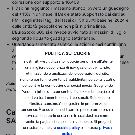
correzione con supporto a 16.469.
Il Dax ha raggiunto il massimo storico, ovvero un guadagno
del +13% in un mese. Il Dax è stato supportato dai dati sui
PMI, dagli attesi tagli dei tassi di 150 punti base nel 2024 e
dalle criticità geopolitiche non più in prima linea.
L’EuroStoxx 600 si è invece avvicinato ai massimi di luglio
segnando il quarto guadagno settimanale.
Guardando al mercato asiatico: le azioni cinesi continuano
a lottare contro la rinnovata debolezza dei titoli legati al
POLITICA SUI COOKIE
settore immobiliare e la Cina continua a rappresentare un
I nostri siti web utilizzano i cookie per offrire all'utente
freno alla crescita globale. Le azioni giapponesi sono scese
una migliore esperienza di navigazione, abilitando,
dai massimi storici mentre lo yen si è rafforzato.
ottimizzando e analizzando le operazioni del sito,
nonché per fornire contenuti pubblicitari personalizzati e
Sulle piattaforme BG SAXO: Dax, Eurostoxx e S&P500
consentire la connessione ai social media. Scegliendo
(Futures, CFDs e Opzioni)
"Accetta tutto" si acconsente all'utilizzo dei cookie e al
relativo trattamento dei dati personali. Selezionare
"Gestisci consenso" per gestire le preferenze di
consenso. È possibile modificare le proprie preferenze o
Calendario Macroeconomico BG
revocare il proprio consenso in qualsiasi momento
SAXO
tramite la pagina della politica sui cookie. Si prega di
consultare la nostra
cookie policy
e la nostra
privacy
policy
.