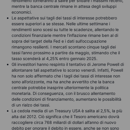
rendimenti torneranno a salire per sfidare i massimi recenti,
mentre la banca centrale rimane in attesa degli sviluppi
economici.
Le aspettative sui tagli dei tassi di interesse potrebbero
essere superiori a se stesse. Nelle ultime settimane i
rendimenti sono scesi su tutte le scadenze, allentando le
condizioni finanziarie mentre l’inflazione rimane ben al di
sopra del target della Fed e i dati sull’occupazione
rimangono resilienti. I mercati scontano cinque tagli dei
tassi l’anno prossimo a partire da maggio, stimando che il
tasso scenderà al 4,25% entro gennaio 2025.
Gli investitori hanno respinto il tentativo di Jerome Powell di
allontanare tali aspettative lo scorso venerdì. Infatti, Powell
ha non solo affermato che i tagli dei tassi di interesse non
sono all’orizzonte, ma ha anche avvertito che la banca
centrale potrebbe inasprire ulteriormente la politica
monetaria. Di conseguenza, con il brusco allentamento
delle condizioni di finanziamento, aumentano le possibilità
di un rialzo dei tassi.
La cedola media di un Treasury USA è salita al 2,5%, la più
alta dal 2012. Ciò significa che il Tesoro americano dovrà
raccogliere circa 768 miliardi di dollari all’anno di nuovo
debito per onorare il debito in essere, anche se non sono