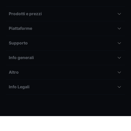
Prodotti e prezzi
Piattaforme
Supporto
Info generali
Altro
Info Legali
Il trading tramite BG SAXO SIM S.p.a. può generare sia