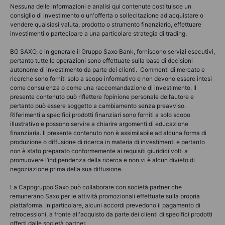
Nessuna delle informazioni e analisi qui contenute costituisce un
consiglio di investimento o un'offerta o sollecitazione ad acquistare o
vendere qualsiasi valuta, prodotto o strumento finanziario, effettuare
investimenti o partecipare a una particolare strategia di trading.
BG SAXO, e in generale il Gruppo Saxo Bank, forniscono servizi esecutivi,
pertanto tutte le operazioni sono effettuate sulla base di decisioni
autonome di investimento da parte dei clienti. Commenti di mercato e
ricerche sono forniti solo a scopo informativo e non devono essere intesi
come consulenza o come una raccomandazione di investimento. Il
presente contenuto può riflettere l’opinione personale dell’autore e
pertanto può essere soggetto a cambiamento senza preavviso.
Riferimenti a specifici prodotti finanziari sono forniti a solo scopo
illustrativo e possono servire a chiarire argomenti di educazione
finanziaria. Il presente contenuto non è assimilabile ad alcuna forma di
produzione o diffusione di ricerca in materia di investimenti e pertanto
non è stato preparato conformemente ai requisiti giuridici volti a
promuovere l’indipendenza della ricerca e non vi è alcun divieto di
negoziazione prima della sua diffusione.
La Capogruppo Saxo può collaborare con società partner che
remunerano Saxo per le attività promozionali effettuate sulla propria
piattaforma. In particolare, alcuni accordi prevedono il pagamento di
retrocessioni, a fronte all'acquisto da parte dei clienti di specifici prodotti
offerti dalle società partner.