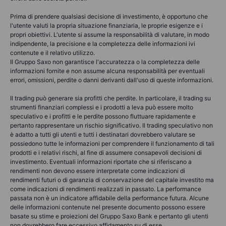
Prima di prendere qualsiasi decisione di investimento, è opportuno che
l'utente valuti la propria situazione finanziaria, le proprie esigenze e i
propri obiettivi. L'utente si assume la responsabilità di valutare, in modo
indipendente, la precisione e la completezza delle informazioni ivi
contenute e il relativo utilizzo.
Il Gruppo Saxo non garantisce l'accuratezza o la completezza delle
informazioni fornite e non assume alcuna responsabilità per eventuali
errori, omissioni, perdite o danni derivanti dall'uso di queste informazioni.
Il trading può generare sia profitti che perdite. In particolare, il trading su
strumenti finanziari complessi e i prodotti a leva può essere molto
speculativo e i profitti e le perdite possono fluttuare rapidamente e
pertanto rappresentare un rischio significativo. Il trading speculativo non
è adatto a tutti gli utenti e tutti i destinatari dovrebbero valutare se
possiedono tutte le informazioni per comprendere il funzionamento di tali
prodotti e i relativi rischi, al fine di assumere consapevoli decisioni di
investimento. Eventuali informazioni riportate che si riferiscano a
rendimenti non devono essere interpretate come indicazioni di
rendimenti futuri o di garanzia di conservazione del capitale investito ma
come indicazioni di rendimenti realizzati in passato. La performance
passata non è un indicatore affidabile della performance futura. Alcune
delle informazioni contenute nel presente documento possono essere
basate su stime e proiezioni del Gruppo Saxo Bank e pertanto gli utenti
non dovrebbero fare eccessivo affidamento su di esse.