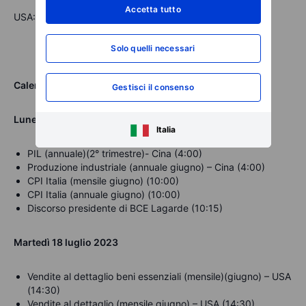
Accetta tutto
USA: American Express
Solo quelli necessari
Calendario Macroeconomico BG SAXO
Gestisci il consenso
Lunedì 17 luglio 2023
Italia
PIL (annuale)(2° trimestre)- Cina (4:00)
Produzione industriale (annuale giugno) – Cina (4:00)
CPI Italia (mensile giugno) (10:00)
CPI Italia (annuale giugno) (10:00)
Discorso presidente di BCE Lagarde (10:15)
Martedì 18 luglio
2023
Vendite al dettaglio beni essenziali (mensile)(giugno) – USA
(14:30)
Vendite al dettaglio (mensile giugno) – USA (14:30)