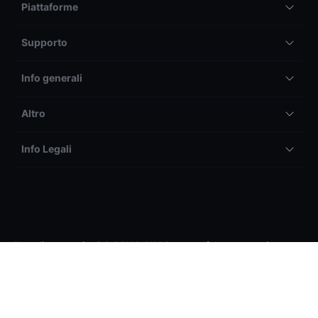
Piattaforme
Supporto
Info generali
Altro
Info Legali
Il trading tramite BG SAXO SIM S.p.a. può generare sia
profitti, sia perdite. In particolare, il trading su prodotti a
leva (tra cui ad esempio, il Forex e i CFD) può essere
altamente speculativo e i profitti e perdite possono variare
rapidamente.