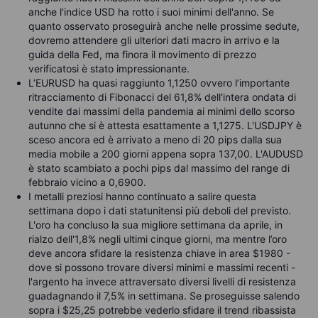
anche l'indice USD ha rotto i suoi minimi dell'anno. Se
quanto osservato proseguirà anche nelle prossime sedute,
dovremo attendere gli ulteriori dati macro in arrivo e la
guida della Fed, ma finora il movimento di prezzo
verificatosi è stato impressionante.
L’EURUSD ha quasi raggiunto 1,1250 ovvero l’importante
ritracciamento di Fibonacci del 61,8% dell'intera ondata di
vendite dai massimi della pandemia ai minimi dello scorso
autunno che si è attesta esattamente a 1,1275. L'USDJPY è
sceso ancora ed è arrivato a meno di 20 pips dalla sua
media mobile a 200 giorni appena sopra 137,00. L'AUDUSD
è stato scambiato a pochi pips dal massimo del range di
febbraio vicino a 0,6900.
I metalli preziosi hanno continuato a salire questa
settimana dopo i dati statunitensi più deboli del previsto.
L'oro ha concluso la sua migliore settimana da aprile, in
rialzo dell'1,8% negli ultimi cinque giorni, ma mentre l’oro
deve ancora sfidare la resistenza chiave in area $1980 -
dove si possono trovare diversi minimi e massimi recenti -
l'argento ha invece attraversato diversi livelli di resistenza
guadagnando il 7,5% in settimana. Se proseguisse salendo
sopra i $25,25 potrebbe vederlo sfidare il trend ribassista