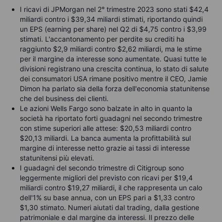
I ricavi di JPMorgan nel 2° trimestre 2023 sono stati $42,4
miliardi contro i $39,34 miliardi stimati, riportando quindi
un EPS (earning per share) nel Q2 di $4,75 contro i $3,99
stimati. L'accantonamento per perdite su crediti ha
raggiunto $2,9 miliardi contro $2,62 miliardi, ma le stime
per il margine da interesse sono aumentate. Quasi tutte le
divisioni registrano una crescita continua, lo stato di salute
dei consumatori USA rimane positivo mentre il CEO, Jamie
Dimon ha parlato sia della forza dell'economia statunitense
che del business dei clienti.
Le azioni Wells Fargo sono balzate in alto in quanto la
società ha riportato forti guadagni nel secondo trimestre
con stime superiori alle attese: $20,53 miliardi contro
$20,13 miliardi. La banca aumenta la profittabilità sul
margine di interesse netto grazie ai tassi di interesse
statunitensi più elevati.
I guadagni del secondo trimestre di Citigroup sono
leggermente migliori del previsto con ricavi per $19,4
miliardi contro $19,27 miliardi, il che rappresenta un calo
dell'1% su base annua, con un EPS pari a $1,33 contro
$1,30 stimato. Numeri aiutati dal trading, dalla gestione
patrimoniale e dal margine da interessi. Il prezzo delle