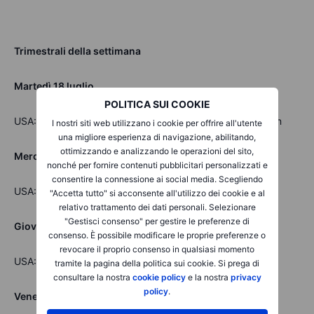
Trimestrali della settimana
Martedì 18 luglio
POLITICA SUI COOKIE
USA: Bank of America, Morgan Stanley, Bank of NY Mellon
I nostri siti web utilizzano i cookie per offrire all'utente
una migliore esperienza di navigazione, abilitando,
ottimizzando e analizzando le operazioni del sito,
Mercoledì 19 luglio
nonché per fornire contenuti pubblicitari personalizzati e
consentire la connessione ai social media. Scegliendo
USA: Tesla, Netflix, IBM, Goldman Sachs, US Bancorp
"Accetta tutto" si acconsente all'utilizzo dei cookie e al
relativo trattamento dei dati personali. Selezionare
"Gestisci consenso" per gestire le preferenze di
Giovedì 20 luglio
consenso. È possibile modificare le proprie preferenze o
revocare il proprio consenso in qualsiasi momento
USA: J&J Johnson & Johnson, Abbott Labs, Philipp Moris
tramite la pagina della politica sui cookie. Si prega di
consultare la nostra
cookie policy
e la nostra
privacy
policy
.
Venerdì 21 luglio