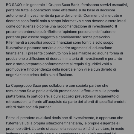
BG SAXO, e in generale il Gruppo Saxo Bank, forniscono servizi esecutivi,
pertanto tutte le operazioni sono effettuate sulla base di decisioni
autonome di investimento da parte dei clienti. Commenti di mercato e
ricerche sono forniti solo a scopo informativo e non devono essere intesi
come consulenza o come una raccomandazione di investimento. Il
presente contenuto può riflettere l’opinione personale dell’autore e
pertanto può essere soggetto a cambiamento senza preavviso.
Riferimenti a specifici prodotti finanziari sono forniti a solo scopo
illustrativo e possono servire a chiarire argomenti di educazione
finanziaria. Il presente contenuto non è assimilabile ad alcuna forma di
produzione o diffusione di ricerca in materia di investimenti e pertanto
non è stato preparato conformemente ai requisiti giuridici volti a
promuovere l’indipendenza della ricerca e non vi è alcun divieto di
negoziazione prima della sua diffusione.
La Capogruppo Saxo può collaborare con società partner che
remunerano Saxo per le attività promozionali effettuate sulla propria
piattaforma. In particolare, alcuni accordi prevedono il pagamento di
retrocessioni, a fronte all'acquisto da parte dei clienti di specifici prodotti
offerti dalle società partner.
Prima di prendere qualsiasi decisione di investimento, è opportuno che
l'utente valuti la propria situazione finanziaria, le proprie esigenze e i
propri obiettivi. L'utente si assume la responsabilità di valutare, in modo
indipendente, la precisione e la completezza delle informazioni ivi