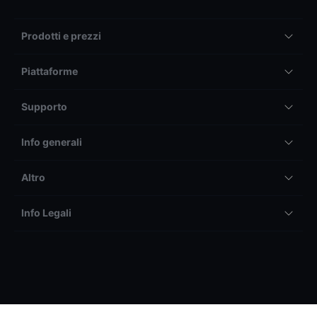
Prodotti e prezzi
Piattaforme
Supporto
Info generali
Altro
Info Legali
Il trading tramite BG SAXO SIM S.p.a. può generare sia