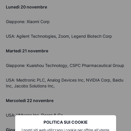
Lunedì 20 novembre
Giappone: Xiaomi Corp
USA: Agilent Technologies, Zoom, Legend Biotech Corp
Martedì 21 novembre
Giappone: Kuaishou Technology, CSPC Pharmaceutical Group
USA: Medtronic PLC, Analog Devices Inc, NVIDIA Corp, Baidu
Inc, Jacobs Solutions Inc,
Mercoledì 22 novembre
USA: VMware Inc, Deere & Co
POLITICA SUI COOKIE
Giovedì 23 novembre
I nostri siti web utilizzano i cookie per offrire all'utente