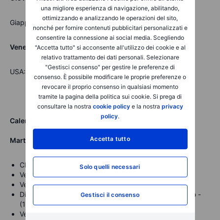
una migliore esperienza di navigazione, abilitando,
ottimizzando e analizzando le operazioni del sito,
Giappone: Chow Tai Fook Jewellery Group
nonché per fornire contenuti pubblicitari personalizzati e
consentire la connessione ai social media. Scegliendo
Venerdì 24 novembre
"Accetta tutto" si acconsente all'utilizzo dei cookie e al
relativo trattamento dei dati personali. Selezionare
"Gestisci consenso" per gestire le preferenze di
USA: H World Group Ltd
consenso. È possibile modificare le proprie preferenze o
revocare il proprio consenso in qualsiasi momento
tramite la pagina della politica sui cookie. Si prega di
consultare la nostra
cookie policy
e la nostra
privacy
policy
.
Calendario Macroeconomico BG SAXO
Accetta tutto
Martedì 21 novembre
CPI Canada (mese su mese) - (14:30)
Solo quelli necessari
Vendite di abitazioni esistenti (ottobre) USA - (16:00)
Vendite di abitazioni esistenti USA - (16:00)
Discorso della Presidente della BCE Lagarde zona Euro -
Gestisci il consenso
(17:00)
Verbali di riunione del FOMC USA - (20:00)