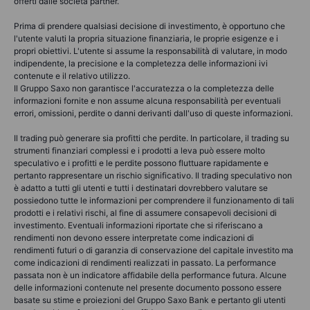
offerti dalle società partner.
Prima di prendere qualsiasi decisione di investimento, è opportuno che
l'utente valuti la propria situazione finanziaria, le proprie esigenze e i
propri obiettivi. L'utente si assume la responsabilità di valutare, in modo
indipendente, la precisione e la completezza delle informazioni ivi
contenute e il relativo utilizzo.
Il Gruppo Saxo non garantisce l'accuratezza o la completezza delle
informazioni fornite e non assume alcuna responsabilità per eventuali
errori, omissioni, perdite o danni derivanti dall'uso di queste informazioni.
Il trading può generare sia profitti che perdite. In particolare, il trading su
strumenti finanziari complessi e i prodotti a leva può essere molto
speculativo e i profitti e le perdite possono fluttuare rapidamente e
pertanto rappresentare un rischio significativo. Il trading speculativo non
è adatto a tutti gli utenti e tutti i destinatari dovrebbero valutare se
possiedono tutte le informazioni per comprendere il funzionamento di tali
prodotti e i relativi rischi, al fine di assumere consapevoli decisioni di
investimento. Eventuali informazioni riportate che si riferiscano a
rendimenti non devono essere interpretate come indicazioni di
rendimenti futuri o di garanzia di conservazione del capitale investito ma
come indicazioni di rendimenti realizzati in passato. La performance
passata non è un indicatore affidabile della performance futura. Alcune
delle informazioni contenute nel presente documento possono essere
basate su stime e proiezioni del Gruppo Saxo Bank e pertanto gli utenti