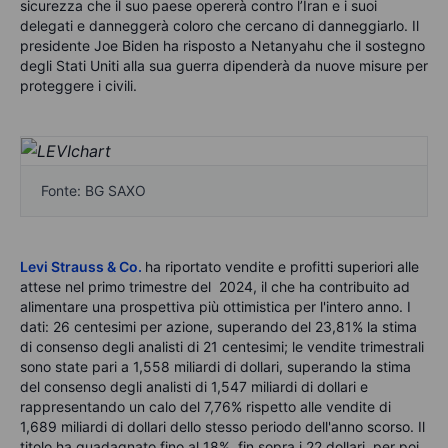
sicurezza che il suo paese opererà contro l’Iran e i suoi
delegati e danneggerà coloro che cercano di danneggiarlo. Il
presidente Joe Biden ha risposto a Netanyahu che il sostegno
degli Stati Uniti alla sua guerra dipenderà da nuove misure per
proteggere i civili.
Fonte: BG SAXO
Levi Strauss & Co
.
ha riportato vendite e profitti superiori alle
attese nel primo trimestre del 2024, il che ha contribuito ad
alimentare una prospettiva più ottimistica per l'intero anno.
I
dati:
26 centesimi per azione, superando del 23,81% la stima
di consenso degli analisti di 21 centesimi; le vendite trimestrali
sono state pari a 1,558 miliardi di dollari, superando la stima
del consenso degli analisti di 1,547 miliardi di dollari e
rappresentando un calo del 7,76% rispetto alle vendite di
1,689 miliardi di dollari dello stesso periodo dell'anno scorso. Il
titolo ha guadagnato fino al 18%, fin sopra i 22 dollari, per poi