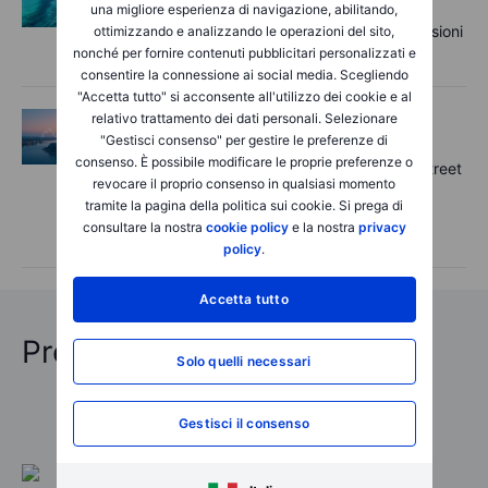
11:55
una migliore esperienza di navigazione, abilitando,
Options Brief - Rally delle mega-cap, tensioni
ottimizzando e analizzando le operazioni del sito,
sui semiconduttori - 4 agosto 2026
nonché per fornire contenuti pubblicitari personalizzati e
consentire la connessione ai social media. Scegliendo
"Accetta tutto" si acconsente all'utilizzo dei cookie e al
relativo trattamento dei dati personali. Selezionare
Macro
Martedì 04 agosto 2026, ore
"Gestisci consenso" per gestire le preferenze di
06:26
consenso. È possibile modificare le proprie preferenze o
Rapida panoramica del mercato – Wall Street
revocare il proprio consenso in qualsiasi momento
sfiora un nuovo massimo storico mentre
tramite la pagina della politica sui cookie. Si prega di
persistono le tensioni sui titoli asiatici dei
consultare la nostra
cookie policy
e la nostra
privacy
semiconduttori – 4 agosto 2026
policy
.
Accetta tutto
Previsioni Oltraggiose 2026
Solo quelli necessari
Gestisci il consenso