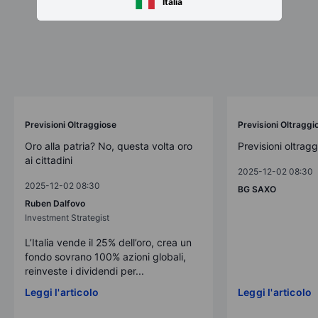
Italia
Previsioni Oltraggiose
Previsioni Oltraggi
Oro alla patria? No, questa volta oro
Previsioni oltrag
ai cittadini
2025-12-02 08:30
2025-12-02 08:30
BG SAXO
Ruben Dalfovo
Investment Strategist
L’Italia vende il 25% dell’oro, crea un
fondo sovrano 100% azioni globali,
reinveste i dividendi per...
Leggi l'articolo
Leggi l'articolo