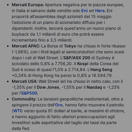
Mercati Europa:
Apertura negativa per le piazze europee,
in Italia si salvano dalle vendite solo
Eni
ed
Hera
.
Eni
proporrà all'assemblea degli azionisti del 15 maggio
l'adozione di un piano di azionariato diffuso per i
dipendenti. inoltre, lancerà quest'anno un nuovo piano di
buyback da 1,1 miliardi di euro che potrà essere
incrementato fino a 3,5 miliardi.
Mercati APAC:
La Borsa di
Tokyo
ha chiuso in forte ribasso
(-1,96%), con i titoli legati ai semiconduttori che sono scesi
dopo i cali di Wall Street. L’
S&P/ASX 200
di Sydney è
scivolato dello 0,8% a 7.756,20. Il
Kospi
della Corea del
Sud è sceso di quasi l’1,0% a 2.714,84. L’
Hang Seng
+0,24% di Hong Kong ha perso lo 0,8% a 16.594,79.
Mercati USA:
Wall Street ieri ha chiuso in netto calo, con il
-1,35% per il
Dow Jones
, -1,55% per il
Nasdaq
e -1,23%
per l’
S&P500
.
Commodity:
Le tensioni geopolitiche mediorientali, oltre a
spingere il prezzo dell’
Oro
, hanno fatto muovere il petrolio
(
WTI
) verso quota 91 dollari al barile, ai massimi di ottobre,
e hanno aggiunto di fatto ulteriori preoccupazioni agli
investitori sulle aspettative del taglio dei tassi da parte
della Fed.