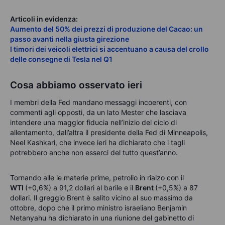
Articoli in evidenza:
Aumento del 50% dei prezzi di produzione del Cacao: un
passo avanti nella giusta girezione
I timori dei veicoli elettrici si accentuano a causa del crollo
delle consegne di Tesla nel Q1
Cosa abbiamo osservato ieri
I membri della Fed mandano messaggi incoerenti, con
commenti agli opposti, da un lato Mester che lasciava
intendere una maggior fiducia nell’inizio del ciclo di
allentamento, dall’altra il presidente della Fed di Minneapolis,
Neel Kashkari, che invece ieri ha dichiarato che i tagli
potrebbero anche non esserci del tutto quest’anno.
Tornando alle le materie prime, petrolio in rialzo con il
WTI
(+0,6%) a 91,2 dollari al barile e il
Brent
(+0,5%) a 87
dollari. Il greggio Brent è salito vicino al suo massimo da
ottobre, dopo che il primo ministro israeliano Benjamin
Netanyahu ha dichiarato in una riunione del gabinetto di