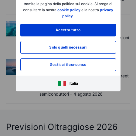
tramite la pagina della politica sui cookie. Si prega di
2026
consultare la nostra
cookie policy
e la nostra
privacy
policy
.
Opzioni
Martedì 04 agosto 2026, ore
11:55
Accetta tutto
Options Brief - Rally delle mega-cap, tensioni
sui semiconduttori - 4 agosto 2026
Solo quelli necessari
Macro
Martedì 04 agosto 2026, ore
Gestisci il consenso
06:26
Rapida panoramica del mercato – Wall Street
sfiora un nuovo massimo storico mentre
Italia
persistono le tensioni sui titoli asiatici dei
semiconduttori – 4 agosto 2026
Previsioni Oltraggiose 2026