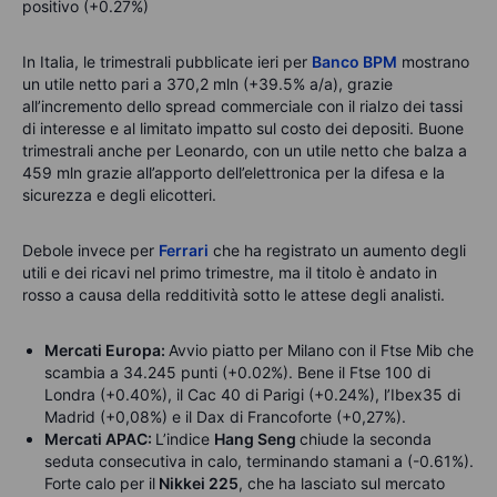
positivo (+0.27%)
In Italia, le trimestrali pubblicate ieri per
Banco BPM
mostrano
un utile netto pari a 370,2 mln (+39.5% a/a), grazie
all’incremento dello spread commerciale con il rialzo dei tassi
di interesse e al limitato impatto sul costo dei depositi. Buone
trimestrali anche per Leonardo, con un utile netto che balza a
459 mln grazie all’apporto dell’elettronica per la difesa e la
sicurezza e degli elicotteri.
Debole invece per
Ferrari
che ha registrato un aumento degli
utili e dei ricavi nel primo trimestre, ma il titolo è andato in
rosso a causa della redditività sotto le attese degli analisti.
Mercati Europa:
Avvio piatto per Milano con il Ftse Mib che
scambia a 34.245 punti (+0.02%). Bene il Ftse 100 di
Londra (+0.40%), il Cac 40 di Parigi (+0.24%), l’Ibex35 di
Madrid (+0,08%) e il Dax di Francoforte (+0,27%).
Mercati APAC:
L’indice
Hang Seng
chiude la seconda
seduta consecutiva in calo, terminando stamani a (-0.61%).
Forte calo per il
Nikkei 225
, che ha lasciato sul mercato