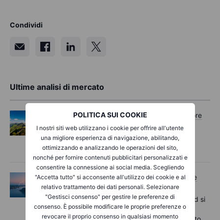
Condividi
Ultime analisi di mercato
POLITICA SUI COOKIE
Opzioni
Mercoledì 05 agosto 2026, ore
11:30
I nostri siti web utilizzano i cookie per offrire all'utente
Options Brief - I record si estendono,
una migliore esperienza di navigazione, abilitando,
aumentano le coperture – 5 agosto 2026
ottimizzando e analizzando le operazioni del sito,
nonché per fornire contenuti pubblicitari personalizzati e
consentire la connessione ai social media. Scegliendo
Macro
Mercoledì 05 agosto 2026, ore
"Accetta tutto" si acconsente all'utilizzo dei cookie e al
06:02
relativo trattamento dei dati personali. Selezionare
"Gestisci consenso" per gestire le preferenze di
Rapida panoramica del mercato - I record si
consenso. È possibile modificare le proprie preferenze o
aggiornano grazie alle speranze di un
revocare il proprio consenso in qualsiasi momento
accordo sullo Stretto di Hormuz - 5 agosto