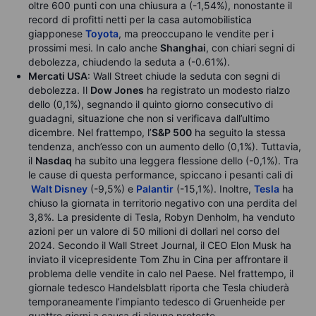
oltre 600 punti con una chiusura a (-1,54%), nonostante il
record di profitti netti per la casa automobilistica
giapponese
Toyota
, ma preoccupano le vendite per i
prossimi mesi. In calo anche
Shanghai
, con chiari segni di
debolezza, chiudendo la seduta a (-0.61%).
Mercati USA
: Wall Street chiude la seduta con segni di
debolezza. Il
Dow Jones
ha registrato un modesto rialzo
dello (0,1%), segnando il quinto giorno consecutivo di
guadagni, situazione che non si verificava dall’ultimo
dicembre. Nel frattempo, l’
S&P 500
ha seguito la stessa
tendenza, anch’esso con un aumento dello (0,1%). Tuttavia,
il
Nasdaq
ha subito una leggera flessione dello (-0,1%). Tra
le cause di questa performance, spiccano i pesanti cali di
Walt Disney
(-9,5%) e
Palantir
(-15,1%). Inoltre,
Tesla
ha
chiuso la giornata in territorio negativo con una perdita del
3,8%. La presidente di Tesla, Robyn Denholm, ha venduto
azioni per un valore di 50 milioni di dollari nel corso del
2024. Secondo il Wall Street Journal, il CEO Elon Musk ha
inviato il vicepresidente Tom Zhu in Cina per affrontare il
problema delle vendite in calo nel Paese. Nel frattempo, il
giornale tedesco Handelsblatt riporta che Tesla chiuderà
temporaneamente l’impianto tedesco di Gruenheide per
quattro giorni a causa di alcune proteste.