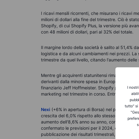
I ricavi mensili ricorrenti, che misurano i ricavi 
milioni di dollari alla fine del trimestre. Ciò è sta
Shopify, di cui Shopify Plus, la versione più ava
con 48 milioni di dollari, pari al 32% del totale.
Il margine lordo della società è salito al 51,4% da
logistica e da alcuni cambiamenti nei prezzi. La
trimestre da quel livello, citando l'aumento dell
Mentre gli acquirenti statunitensi rimangono resil
derivanti dalla minore spesa in Europa, nonché da
I nostr
finanziario Jeff Hoffmeister. Shopify prevede ino
abil
marketing nel trimestre in corso. Entrambi i fatto
pubbl
tutto" s
Nexi
(+6% in apertura di Borsa) nel primo trimestr
"Gest
crescita del 6,0% rispetto allo stesso periodo del
prefer
aumento dell'8,6% anno su anno, con un'incidenz
s
confermato le previsioni per il 2024, che prevedo
pubblicazione dei risultati trimestrali, Nexi ha a