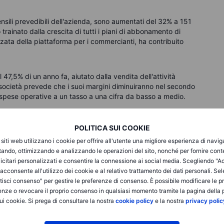
mensili prevedibili dell'azienda, sono aumentati del 32% a 151
to trainato dalla crescita di tutti i piani di abbonamento di
nzata della piattaforma per i commercianti, ha contribuito
l 47,5% di un anno fa, aiutato dalla vendita dell'attività
 società prevede che i suoi margini diminuiranno nel secondo
e spese operative a un tasso a una cifra da basso a medio.
ienti, le previsioni di Shopify tengono conto degli ostacoli
POLITICA SUI COOKIE
 un dollaro statunitense più forte, ha affermato il direttore
i siti web utilizzano i cookie per offrire all'utente una migliore esperienza di navi
ltre un calo dei margini, in parte poiché aumenta le spese di
itando, ottimizzando e analizzando le operazioni del sito, nonché per fornire cont
ri hanno suscitato preoccupazioni tra gli investitori.
icitari personalizzati e consentire la connessione ai social media. Scegliendo "A
i acconsente all'utilizzo dei cookie e al relativo trattamento dei dati personali. Se
e del 2024 ha registrato ricavi pari a 781,6 milioni, in
isci consenso" per gestire le preferenze di consenso. È possibile modificare le p
l'anno precedente. L'EBITDA si è attestato a 361,7 milioni, in
enze o revocare il proprio consenso in qualsiasi momento tramite la pagina della p
a sui ricavi del 46% (+112 punti base vs 1Q23). Nexi ha poi
ui cookie. Si prega di consultare la nostra
cookie policy
e la nostra
privacy polic
no una crescita dei ricavi e dell'EBITDA. In occasione della
nnunciato l'avvio di un programma di riacquisto di azioni