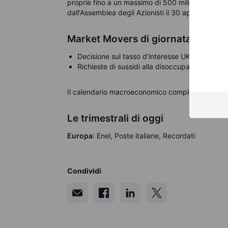
proprie fino a un massimo di 500 milioni, da com
dall'Assemblea degli Azionisti il 30 aprile 2024.
Market Movers di giornata
Decisione sul tasso d’interesse UK – (13:00)
Richieste di sussidi alla disoccupazione USA 
Il calendario macroeconomico completo è dispon
Le trimestrali di oggi
Europa
: Enel, Poste italiane, Recordati
Condividi