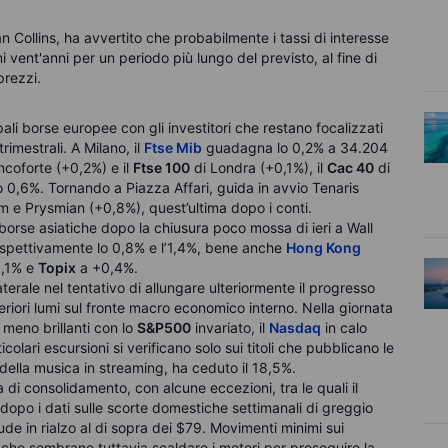
n Collins, ha avvertito che probabilmente i tassi di interesse
 vent'anni per un periodo più lungo del previsto, al fine di
prezzi.
ali borse europee con gli investitori che restano focalizzati
imestrali. A Milano, il
Ftse Mib
guadagna lo 0,2% a 34.204
ncoforte (+0,2%) e il
Ftse 100
di Londra (+0,1%), il
Cac 40
di
 0,6%. Tornando a Piazza Affari, guida in avvio Tenaris
 e Prysmian (+0,8%), quest’ultima dopo i conti.
 borse asiatiche dopo la chiusura poco mossa di ieri a Wall
pettivamente lo 0,8% e l’1,4%, bene anche
Hong Kong
0,1% e
Topix
a +0,4%.
aterale nel tentativo di allungare ulteriormente il progresso
teriori lumi sul fronte macro economico interno. Nella giornata
ati meno brillanti con lo
S&P500
invariato, il
Nasdaq
in calo
colari escursioni si verificano solo sui titoli che pubblicano le
 della musica in streaming, ha ceduto il 18,5%.
di consolidamento, con alcune eccezioni, tra le quali il
 dopo i dati sulle scorte domestiche settimanali di greggio
iude in rialzo al di sopra dei $79. Movimenti minimi sui
che sembrano tuttavia scaldare i motori per proseguire la