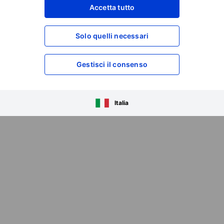
pletarsi entro il 31 ottobre 2025, già approvato
Accetta tutto
Solo quelli necessari
Gestisci il consenso
(14:30)
ibile
Qui
.
Italia