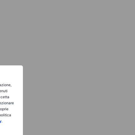
gazione,
enuti
ccetta
lezionare
roprie
olitica
y
.