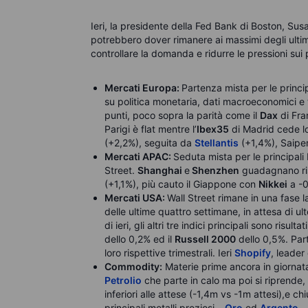
Ieri, la presidente della Fed Bank di Boston, Susa
potrebbero dover rimanere ai massimi degli ultimi
controllare la domanda e ridurre le pressioni sui 
Mercati Europa:
Partenza mista per le princip
su politica monetaria, dati macroeconomici e tr
punti, poco sopra la parità come il
Dax
di Fra
Parigi è flat mentre l’
Ibex35
di Madrid cede lo
(+2,2%), seguita da
Stellantis
(+1,4%), Saipem
Mercati APAC:
Seduta mista per le principali
Street.
Shanghai
e
Shenzhen
guadagnano ris
(+1,1%), più cauto il Giappone con
Nikkei
a -
Mercati USA:
Wall Street rimane in una fase l
delle ultime quattro settimane, in attesa di ul
di ieri, gli altri tre indici principali sono risult
dello 0,2% ed il
Russell 2000
dello 0,5%. Parti
loro rispettive trimestrali. Ieri
Shopify
, leader
Commodity:
Materie prime ancora in giornata 
Petrolio
che parte in calo ma poi si riprende,
inferiori alle attese (-1,4m vs -1m attesi),e ch
principali metalli preziosi –
Oro
ed
Argento
– 