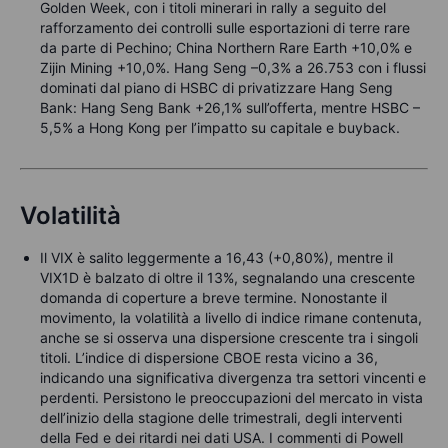
Golden Week, con i titoli minerari in rally a seguito del
rafforzamento dei controlli sulle esportazioni di terre rare
da parte di Pechino; China Northern Rare Earth +10,0% e
Zijin Mining +10,0%. Hang Seng –0,3% a 26.753 con i flussi
dominati dal piano di HSBC di privatizzare Hang Seng
Bank: Hang Seng Bank +26,1% sull’offerta, mentre HSBC –
5,5% a Hong Kong per l’impatto su capitale e buyback.
Volatilità
Il VIX è salito leggermente a 16,43 (+0,80%), mentre il
VIX1D è balzato di oltre il 13%, segnalando una crescente
domanda di coperture a breve termine. Nonostante il
movimento, la volatilità a livello di indice rimane contenuta,
anche se si osserva una dispersione crescente tra i singoli
titoli. L’indice di dispersione CBOE resta vicino a 36,
indicando una significativa divergenza tra settori vincenti e
perdenti. Persistono le preoccupazioni del mercato in vista
dell’inizio della stagione delle trimestrali, degli interventi
della Fed e dei ritardi nei dati USA. I commenti di Powell