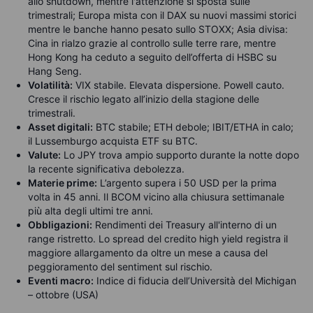
allo shutdown, mentre l'attenzione si sposta sulle
trimestrali; Europa mista con il DAX su nuovi massimi storici
mentre le banche hanno pesato sullo STOXX; Asia divisa:
Cina in rialzo grazie al controllo sulle terre rare, mentre
Hong Kong ha ceduto a seguito dell’offerta di HSBC su
Hang Seng.
Volatilità:
VIX stabile. Elevata dispersione. Powell cauto.
Cresce il rischio legato all’inizio della stagione delle
trimestrali.
Asset digitali:
BTC stabile; ETH debole; IBIT/ETHA in calo;
il Lussemburgo acquista ETF su BTC.
Valute:
Lo JPY trova ampio supporto durante la notte dopo
la recente significativa debolezza.
Materie prime:
L’argento supera i 50 USD per la prima
volta in 45 anni. Il BCOM vicino alla chiusura settimanale
più alta degli ultimi tre anni.
Obbligazioni:
Rendimenti dei Treasury all'interno di un
range ristretto. Lo spread del credito high yield registra il
maggiore allargamento da oltre un mese a causa del
peggioramento del sentiment sul rischio.
Eventi macro:
Indice di fiducia dell’Università del Michigan
– ottobre (USA)