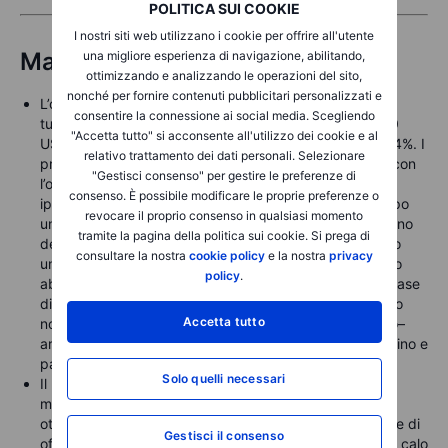
POLITICA SUI COOKIE
I nostri siti web utilizzano i cookie per offrire all'utente
Materie prime
una migliore esperienza di navigazione, abilitando,
ottimizzando e analizzando le operazioni del sito,
nonché per fornire contenuti pubblicitari personalizzati e
L’oro è sceso sotto i 4.000 USD dopo una sessione
consentire la connessione ai social media. Scegliendo
turbolenta in cui l’argento ha superato brevemente i 50
"Accetta tutto" si acconsente all'utilizzo dei cookie e al
USD per la prima volta dal 1980, prima di perdere il 5,4%. I
relativo trattamento dei dati personali. Selezionare
prezzi si sono stabilizzati durante la sessione asiatica con
"Gestisci consenso" per gestire le preferenze di
l’oro a 3.976 USD e l’argento a 49,6 USD. I tecnici in
consenso. È possibile modificare le proprie preferenze o
ipercomprato rendono entrambi i metalli vulnerabili dopo
revocare il proprio consenso in qualsiasi momento
un’impennata di quattro giorni, e i prossimi giorni saranno
tramite la pagina della politica sui cookie. Si prega di
decisivi per capire se i 50 USD rappresentano di nuovo
consultare la nostra
cookie policy
e la nostra
privacy
una forte resistenza. Molto dipenderà dal fatto che l’oro
policy
.
abbia ancora spazio per salire prima di una probabile fase
di consolidamento – o persino una correzione. L’argento
Accetta tutto
non è più economico rispetto all’oro, con il rapporto oro–
argento ora sotto la media decennale di 81. Anche platino e
palladio in lieve calo.
Solo quelli necessari
Il petrolio si è stabilizzato vicino ai minimi recenti,
mantenendo il forte calo settimanale grazie a un cauto
ottimismo sulle tensioni in Medio Oriente e a prospettive di
Gestisci il consenso
offerta migliorate. Il WTI è sceso sotto i 62 USD dopo il calo