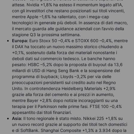
attese. Nvidia +1,8% ha esteso il momentum legato all’IA,
con gli investitori che restano posizionati sui titoli vincenti,
mentre Apple –1,6% ha rallentato, con i mega-cap
tecnologici in generale più deboli. In assenza di dati macro,
il mercato guarda alle guidance aziendali con l’avvio della
stagione Q3 la prossima settimana.
Europa:
Euro Stoxx 50 –0,4% e STOXX 600 –0,4%, mentre
il DAX ha toccato un nuovo massimo storico chiudendo a
+0,1%, sostenuto dalla forza dei materiali nonostante i
deboli dati sul commercio tedesco. Le banche hanno
pesato: HSBC –5,2% dopo la proposta di buyout da 13,6
miliardi di USD di Hang Seng Bank e la sospensione del
programma di buyback; Lloyds –3,2% per via delle
preoccupazioni persistenti sul credito auto nel Regno
Unito. In controtendenza Heidelberg Materials +2,9%
grazie alla forza del cemento e ai prezzi in aumento,
mentre Bayer +2,8% dopo notizie incoraggianti su una
terapia per il Parkinson nelle prime fasi. FTSE 100 –0,4%
appesantito dai titoli finanziari.
Asia:
Il tono regionale è stato misto. Nikkei 225 +1,8% su
un nuovo record grazie al supporto dei titoli tech domestici
e di SoftBank. Shanghai Composite +1,3% a 3.934 dopo la