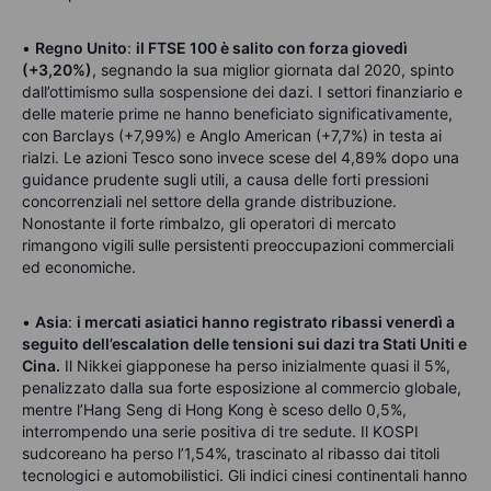
•
Regno Unito
:
il FTSE 100 è salito con forza giovedì
(+3,20%)
, segnando la sua miglior giornata dal 2020, spinto
dall’ottimismo sulla sospensione dei dazi. I settori finanziario e
delle materie prime ne hanno beneficiato significativamente,
con Barclays (+7,99%) e Anglo American (+7,7%) in testa ai
rialzi. Le azioni Tesco sono invece scese del 4,89% dopo una
guidance prudente sugli utili, a causa delle forti pressioni
concorrenziali nel settore della grande distribuzione.
Nonostante il forte rimbalzo, gli operatori di mercato
rimangono vigili sulle persistenti preoccupazioni commerciali
ed economiche.
•
Asia
:
i mercati asiatici hanno registrato ribassi venerdì a
seguito dell’escalation delle tensioni sui dazi tra Stati Uniti e
Cina.
Il Nikkei giapponese ha perso inizialmente quasi il 5%,
penalizzato dalla sua forte esposizione al commercio globale,
mentre l’Hang Seng di Hong Kong è sceso dello 0,5%,
interrompendo una serie positiva di tre sedute. Il KOSPI
sudcoreano ha perso l’1,54%, trascinato al ribasso dai titoli
tecnologici e automobilistici. Gli indici cinesi continentali hanno