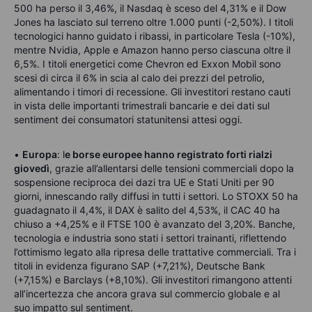
500 ha perso il 3,46%, il Nasdaq è sceso del 4,31% e il Dow
Jones ha lasciato sul terreno oltre 1.000 punti (-2,50%). I titoli
tecnologici hanno guidato i ribassi, in particolare Tesla (-10%),
mentre Nvidia, Apple e Amazon hanno perso ciascuna oltre il
6,5%. I titoli energetici come Chevron ed Exxon Mobil sono
scesi di circa il 6% in scia al calo dei prezzi del petrolio,
alimentando i timori di recessione. Gli investitori restano cauti
in vista delle importanti trimestrali bancarie e dei dati sul
sentiment dei consumatori statunitensi attesi oggi.
•
Europa
: l
e borse europee hanno registrato forti rialzi
giovedì
, grazie all’allentarsi delle tensioni commerciali dopo la
sospensione reciproca dei dazi tra UE e Stati Uniti per 90
giorni, innescando rally diffusi in tutti i settori. Lo STOXX 50 ha
guadagnato il 4,4%, il DAX è salito del 4,53%, il CAC 40 ha
chiuso a +4,25% e il FTSE 100 è avanzato del 3,20%. Banche,
tecnologia e industria sono stati i settori trainanti, riflettendo
l’ottimismo legato alla ripresa delle trattative commerciali. Tra i
titoli in evidenza figurano SAP (+7,21%), Deutsche Bank
(+7,15%) e Barclays (+8,10%). Gli investitori rimangono attenti
all’incertezza che ancora grava sul commercio globale e al
suo impatto sul sentiment.