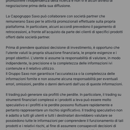
promuovere l’indipendenza della ricerca e non vi è alcun divieto di
negoziazione prima della sua diffusione.
La Capogruppo Saxo può collaborare con società partner che
remunerano Saxo per le attività promozionali effettuate sulla propria
piattaforma. In particolare, alcuni accordi prevedono il pagamento di
retrocessioni, a fronte all'acquisto da parte dei clienti di specifici prodotti
offerti dalle società partner.
Prima di prendere qualsiasi decisione di investimento, è opportuno che
l'utente valuti la propria situazione finanziaria, le proprie esigenze e i
propri obiettivi. L'utente si assume la responsabilità di valutare, in modo
indipendente, la precisione e la completezza delle informazioni ivi
contenute e il relativo utilizzo.
Il Gruppo Saxo non garantisce l'accuratezza o la completezza delle
informazioni fornite e non assume alcuna responsabilità per eventuali
errori, omissioni, perdite o danni derivanti dall'uso di queste informazioni.
Il trading può generare sia profitti che perdite. In particolare, il trading su
strumenti finanziari complessi e i prodotti a leva può essere molto
speculativo e i profitti e le perdite possono fluttuare rapidamente e
pertanto rappresentare un rischio significativo. Il trading speculativo non
è adatto a tutti gli utenti e tutti i destinatari dovrebbero valutare se
possiedono tutte le informazioni per comprendere il funzionamento di tali
prodotti e i relativi rischi, al fine di assumere consapevoli decisioni di