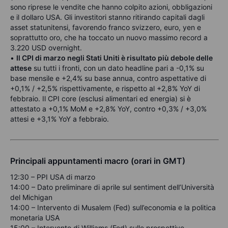
sono riprese le vendite che hanno colpito azioni, obbligazioni
e il dollaro USA. Gli investitori stanno ritirando capitali dagli
asset statunitensi, favorendo franco svizzero, euro, yen e
soprattutto oro, che ha toccato un nuovo massimo record a
3.220 USD overnight.
•
Il CPI di marzo negli Stati Uniti è risultato più debole delle
attese
su tutti i fronti, con un dato headline pari a -0,1% su
base mensile e +2,4% su base annua, contro aspettative di
+0,1% / +2,5% rispettivamente, e rispetto al +2,8% YoY di
febbraio. Il CPI core (esclusi alimentari ed energia) si è
attestato a +0,1% MoM e +2,8% YoY, contro +0,3% / +3,0%
attesi e +3,1% YoY a febbraio.
Principali appuntamenti macro (orari in GMT)
12:30 – PPI USA di marzo
14:00 – Dato preliminare di aprile sul sentiment dell’Università
del Michigan
14:00 – Intervento di Musalem (Fed) sull’economia e la politica
monetaria USA
15:00 – Intervento di Williams (Fed) sulle prospettive