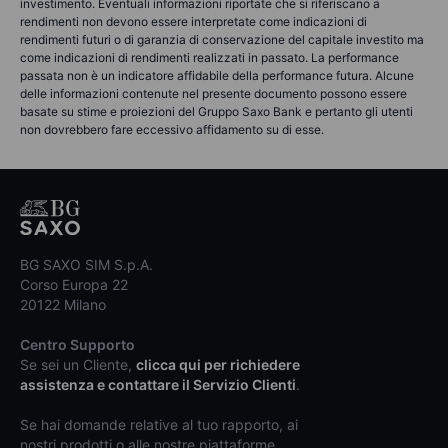
investimento. Eventuali informazioni riportate che si riferiscano a
rendimenti non devono essere interpretate come indicazioni di
rendimenti futuri o di garanzia di conservazione del capitale investito ma
come indicazioni di rendimenti realizzati in passato. La performance
passata non è un indicatore affidabile della performance futura. Alcune
delle informazioni contenute nel presente documento possono essere
basate su stime e proiezioni del Gruppo Saxo Bank e pertanto gli utenti
non dovrebbero fare eccessivo affidamento su di esse.
BG SAXO SIM S.p.A.
Corso Europa 22
20122 Milano
Centro Supporto
Se sei un Cliente,
clicca qui per richiedere
assistenza e contattare il Servizio Clienti
.
Se hai domande relative al tuo rapporto, ai
nostri prodotti o alle nostre piattaforme,