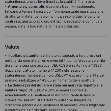
statunitense, che solleva timori sulla stabilità finanziaria.
•
Argento e platino
, altri due metalli semi-investimento,
faticano a tenere il passo con l’oro nonostante una situazione
di offerta limitata. Le ragioni principali sono due: le banche
centrali acquistano solo oro e il rischio recessione continua a
pesare, data la loro natura di metalli industriali.
Valute
•
Il dollaro statunitense
è stato sottoposto a forti pressioni
nella tarda giornata di ieri e overnight, con un’elevata volatilità
durante la sessione asiatica. L’EURUSD è salito fino a 1,1383
dopo aver trattato intorno a 1,1200 nella sessione
statunitense, mentre il cambio USDJPY è sceso fino a 142,89
prima di rimbalzare a 143,65 al momento della scrittura.
•
La debolezza del dollaro è stata più marcata rispetto alle
valute rifugio
CHF, EUR e JPY, e sembra correlata
all’andamento del sentiment di rischio durante la fase più
intensa del sell-off. Ora il dollaro potrebbe fungere da
indicatore generale del sentiment di mercato, che è migliorato
leggermente all'inizio della sessione europea.