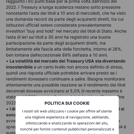
raggiunto i 60 punti base per la prima volta dall'inizio del
2022. I Treasury a lunga scadenza restano sotto pressione
nonostante l'asta dei titoli a 10 anni di mercoledì, che ha visto
una domanda record da parte degli acquirenti diretti, tra cui
istituzioni ufficiali estere considerate prevalentemente
investitori “buy and hold” nel mercato dei titoli di Stato. Anche
l’asta di ieri sui titoli a 30 anni ha registrato una buona
partecipazione da parte degli acquirenti diretti, ma
limitatamente alla fascia alta della forchetta, intorno al 26%,
ben lontana dall’eccezionale 89% dell’asta a 10 anni.
•
La volatilità del mercato dei Treasury USA
sta diventando
insostenibile
a un certo livello non ancora definito di stress,
quindi una risposta ufficiale potrebbe arrivare presto se i
rendimenti dovessero continuare a salire. Bisogna monitorare
attentamente una possibile reazione se il rendimento dei titoli
decennali dovesse avvicinarsi al 5,0% (il recente massimo è
stato del 4,50%, mentre il picco del ciclo si è verificato a fine
2023, appena sopra il 5,0%).
POLITICA SUI COOKIE
•
I differenziali delle obbligazioni high yield statunitensi si
I nostri siti web utilizzano i cookie per offrire all'utente
sono ampliati leggermente ieri
in un contesto di marcata
una migliore esperienza di navigazione, abilitando,
avversione al rischio. Secondo un indicatore Bloomberg, lo
ottimizzando e analizzando le operazioni del sito,
spread dei titoli ad alto rendimento rispetto ai Treasury USA è
nonché per fornire contenuti pubblicitari personalizzati e
aumentato di 8 punti base, portandosi a 434 punti base,