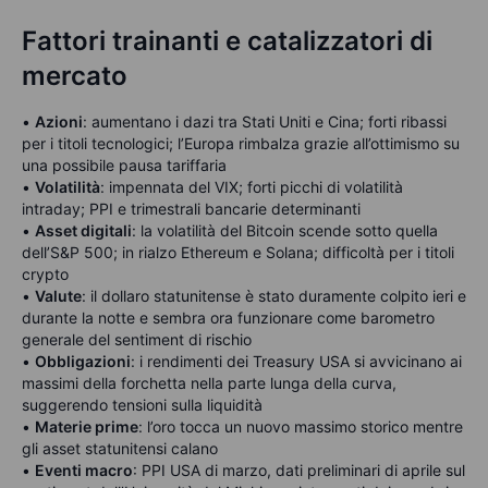
Fattori trainanti e catalizzatori di
mercato
•
Azioni
: aumentano i dazi tra Stati Uniti e Cina; forti ribassi
per i titoli tecnologici; l’Europa rimbalza grazie all’ottimismo su
una possibile pausa tariffaria
•
Volatilità
: impennata del VIX; forti picchi di volatilità
intraday; PPI e trimestrali bancarie determinanti
•
Asset digitali
: la volatilità del Bitcoin scende sotto quella
dell’S&P 500; in rialzo Ethereum e Solana; difficoltà per i titoli
crypto
•
Valute
: il dollaro statunitense è stato duramente colpito ieri e
durante la notte e sembra ora funzionare come barometro
generale del sentiment di rischio
•
Obbligazioni
: i rendimenti dei Treasury USA si avvicinano ai
massimi della forchetta nella parte lunga della curva,
suggerendo tensioni sulla liquidità
•
Materie prime
: l’oro tocca un nuovo massimo storico mentre
gli asset statunitensi calano
•
Eventi macro
: PPI USA di marzo, dati preliminari di aprile sul