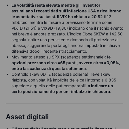
La volatilità resta elevata mentre gli investitori
assimilano i recenti dati sull’inflazione USA e ricalibrano
le aspettative sui tassi. Il VIX ha chiuso a 20,82
il 12
febbraio, mentre le misure a brevissimo termine come
VIX1D (21,51) e VIX9D (19,80) indicano che il rischio evento
nel breve è ancora prezzato. L’indice Cboe SKEW a 142,50
segnala inoltre una persistente domanda di protezione al
ribasso, suggerendo portafogli ancora impostati in chiave
difensiva dopo il recente ritracciamento.
Movimento atteso su SPX (scadenza settimanale):
le
opzioni prezzano circa ±65 punti, ovvero circa ±0,95%,
entro la scadenza di questa settimana
.
Controllo skew 0DTE (scadenza odierna): lieve skew
rialzista, con volatilità implicita delle call intorno a 6.835
superiore a quella delle put comparabili,
a indicare un
certo posizionamento per un rimbalzo in chiusura
.
Asset digitali
Gli asset digitali continuano a muoversi in linea con il