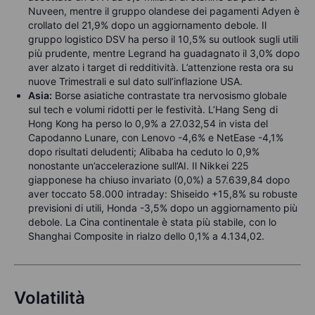
Nuveen, mentre il gruppo olandese dei pagamenti Adyen è
crollato del 21,9% dopo un aggiornamento debole. Il
gruppo logistico DSV ha perso il 10,5% su outlook sugli utili
più prudente, mentre Legrand ha guadagnato il 3,0% dopo
aver alzato i target di redditività. L’attenzione resta ora su
nuove Trimestrali e sul dato sull’inflazione USA.
Asia:
Borse asiatiche contrastate tra nervosismo globale
sul tech e volumi ridotti per le festività. L’Hang Seng di
Hong Kong ha perso lo 0,9% a 27.032,54 in vista del
Capodanno Lunare, con Lenovo -4,6% e NetEase -4,1%
dopo risultati deludenti; Alibaba ha ceduto lo 0,9%
nonostante un’accelerazione sull’AI. Il Nikkei 225
giapponese ha chiuso invariato (0,0%) a 57.639,84 dopo
aver toccato 58.000 intraday: Shiseido +15,8% su robuste
previsioni di utili, Honda -3,5% dopo un aggiornamento più
debole. La Cina continentale è stata più stabile, con lo
Shanghai Composite in rialzo dello 0,1% a 4.134,02.
Volatilità