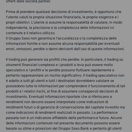
offerti dalle società partner.
Prima di prendere qualsiasi decisione di investimento, è opportuno che
l'utente valuti la propria situazione finanziaria, le proprie esigenze e i
propri obiettivi. L'utente si assume la responsabilità di valutare, in modo
indipendente, la precisione e la completezza delle informazioni ivi
contenute e il relativo utilizzo.
Il Gruppo Saxo non garantisce l'accuratezza o la completezza delle
informazioni fornite e non assume alcuna responsabilità per eventuali
errori, omissioni, perdite o danni derivanti dall'uso di queste informazioni.
Il trading può generare sia profitti che perdite. In particolare, il trading su
strumenti finanziari complessi e i prodotti a leva può essere molto
speculativo e i profitti e le perdite possono fluttuare rapidamente e
pertanto rappresentare un rischio significativo. Il trading speculativo non
è adatto a tutti gli utenti e tutti i destinatari dovrebbero valutare se
possiedono tutte le informazioni per comprendere il funzionamento di tali
prodotti e i relativi rischi, al fine di assumere consapevoli decisioni di
investimento. Eventuali informazioni riportate che si riferiscano a
rendimenti non devono essere interpretate come indicazioni di
rendimenti futuri o di garanzia di conservazione del capitale investito ma
come indicazioni di rendimenti realizzati in passato. La performance
passata non è un indicatore affidabile della performance futura. Alcune
delle informazioni contenute nel presente documento possono essere
basate su stime e proiezioni del Gruppo Saxo Bank e pertanto gli utenti