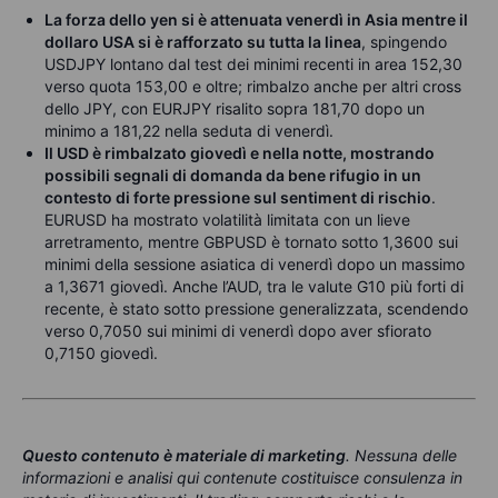
La forza dello yen si è attenuata venerdì in Asia mentre il
dollaro USA si è rafforzato su tutta la linea
, spingendo
USDJPY lontano dal test dei minimi recenti in area 152,30
verso quota 153,00 e oltre; rimbalzo anche per altri cross
dello JPY, con EURJPY risalito sopra 181,70 dopo un
minimo a 181,22 nella seduta di venerdì.
Il USD è rimbalzato giovedì e nella notte, mostrando
possibili segnali di domanda da bene rifugio in un
contesto di forte pressione sul sentiment di rischio
.
EURUSD ha mostrato volatilità limitata con un lieve
arretramento, mentre GBPUSD è tornato sotto 1,3600 sui
minimi della sessione asiatica di venerdì dopo un massimo
a 1,3671 giovedì. Anche l’AUD, tra le valute G10 più forti di
recente, è stato sotto pressione generalizzata, scendendo
verso 0,7050 sui minimi di venerdì dopo aver sfiorato
0,7150 giovedì.
Questo contenuto è materiale di marketing
.
Nessuna delle
informazioni e analisi qui contenute costituisce consulenza in