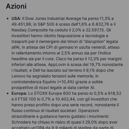
Azioni
USA:
Il Dow Jones Industrial Average ha perso l’1,3% a
49.451,98, lo S&P 500 è sceso dell’1,6% a 6.832,76 e il
Nasdaq Composite ha ceduto il 2,0% a 22.597,15. Gli
investitori hanno ridotto l’esposizione a tecnologia e
trasporti per il riemergere dei timori di “disruption” legata
all’AI, in attesa del CPI di gennaio in uscita venerdì, atteso
in rallentamento intorno al 2,5% annuo sia per l’indice
headline sia per il core. Cisco ha perso il 12,3% per margini
inferiori alle attese, AppLovin è scesa del 19,7% nonostante
i risultati, e Dell ha lasciato sul terreno il 9,1% dopo che
Lenovo ha segnalato tensioni sulle memorie; in
controtendenza Equinix (+10,4%) grazie a solide
prospettive di ricavi legate ai data center AI.
Europa:
Lo STOXX Europe 600 ha perso lo 0,5% a 618,52
e il FTSE 100 lo 0,7% a 10.402,44, con gli investitori che
hanno preso profitto dopo una serie record, nonostante il
flusso continuo di risultati societari. Operazioni
straordinarie e guidance hanno guidato i movimenti:
Schroders ha chiuso in rialzo di quasi il 29,0% dopo aver
accettato un’OPA da 9,9 miliardi di sterline da parte di