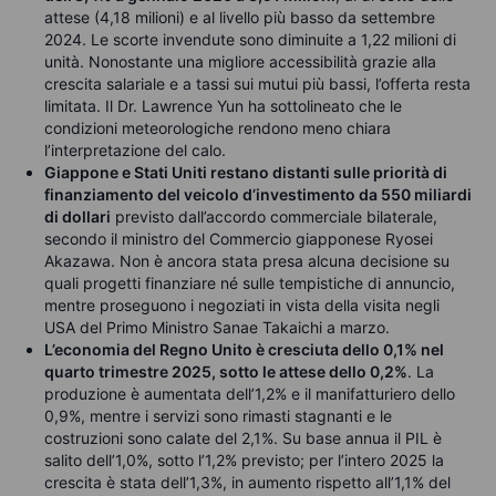
attese (4,18 milioni) e al livello più basso da settembre
2024. Le scorte invendute sono diminuite a 1,22 milioni di
unità. Nonostante una migliore accessibilità grazie alla
crescita salariale e a tassi sui mutui più bassi, l’offerta resta
limitata. Il Dr. Lawrence Yun ha sottolineato che le
condizioni meteorologiche rendono meno chiara
l’interpretazione del calo.
Giappone e Stati Uniti restano distanti sulle priorità di
finanziamento del veicolo d’investimento da 550 miliardi
di dollari
previsto dall’accordo commerciale bilaterale,
secondo il ministro del Commercio giapponese Ryosei
Akazawa. Non è ancora stata presa alcuna decisione su
quali progetti finanziare né sulle tempistiche di annuncio,
mentre proseguono i negoziati in vista della visita negli
USA del Primo Ministro Sanae Takaichi a marzo.
L’economia del Regno Unito è cresciuta dello 0,1% nel
quarto trimestre 2025, sotto le attese dello 0,2%
. La
produzione è aumentata dell’1,2% e il manifatturiero dello
0,9%, mentre i servizi sono rimasti stagnanti e le
costruzioni sono calate del 2,1%. Su base annua il PIL è
salito dell’1,0%, sotto l’1,2% previsto; per l’intero 2025 la
crescita è stata dell’1,3%, in aumento rispetto all’1,1% del