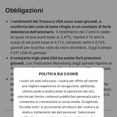
Obbligazioni
I rendimenti dei Treasury USA sono scesi giovedì, a
conferma del ruolo di bene rifugio in un contesto di forte
debolezza dell’azionario
. Il rendimento del 2 anni è calato
di quasi cinque punti base al 3,47%, mentre il 10 anni è
sceso di sei punti base al 4,11%, tornando sotto il 4,10%
giovedì per la prima volta da inizio dicembre. Oggi è atteso
il CPI USA di gennaio.
Il comparto high yield USA ha subito forti pressioni
giovedì
, con l’indicatore Bloomberg degli spread rispetto ai
Treasury in allargamento di 12 punti base a 275 punti base,
sui massimi dell’anno.
POLITICA SUI COOKIE
I rendimenti dei titoli di Stato giapponesi si sono
I nostri siti web utilizzano i cookie per offrire all'utente
stabilizzati venerdì
, poiché il rafforzamento dello JPY ha
una migliore esperienza di navigazione, abilitando,
leggermente ridotto le attese di un imminente inasprimento
ottimizzando e analizzando le operazioni del sito,
della BoJ; le scadenze più lunghe dei JGB hanno chiuso in
nonché per fornire contenuti pubblicitari personalizzati e
lieve rialzo dopo il recente brusco calo.
consentire la connessione ai social media. Scegliendo
"Accetta tutto" si acconsente all'utilizzo dei cookie e al
relativo trattamento dei dati personali. Selezionare