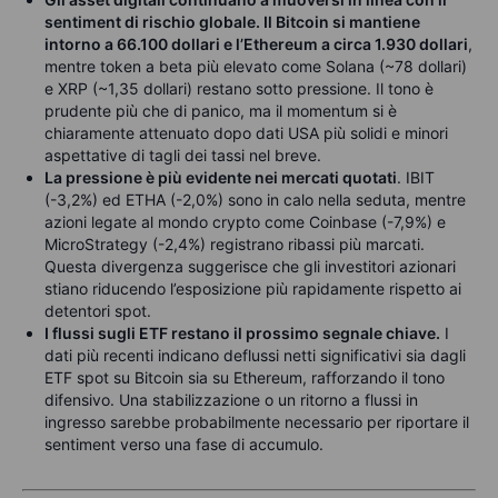
sentiment di rischio globale. Il Bitcoin si mantiene
intorno a 66.100 dollari e l’Ethereum a circa 1.930 dollari
,
mentre token a beta più elevato come Solana (~78 dollari)
e XRP (~1,35 dollari) restano sotto pressione. Il tono è
prudente più che di panico, ma il momentum si è
chiaramente attenuato dopo dati USA più solidi e minori
aspettative di tagli dei tassi nel breve.
La pressione è più evidente nei mercati quotati
. IBIT
(-3,2%) ed ETHA (-2,0%) sono in calo nella seduta, mentre
azioni legate al mondo crypto come Coinbase (-7,9%) e
MicroStrategy (-2,4%) registrano ribassi più marcati.
Questa divergenza suggerisce che gli investitori azionari
stiano riducendo l’esposizione più rapidamente rispetto ai
detentori spot.
I flussi sugli ETF restano il prossimo segnale chiave.
I
dati più recenti indicano deflussi netti significativi sia dagli
ETF spot su Bitcoin sia su Ethereum, rafforzando il tono
difensivo. Una stabilizzazione o un ritorno a flussi in
ingresso sarebbe probabilmente necessario per riportare il
sentiment verso una fase di accumulo.