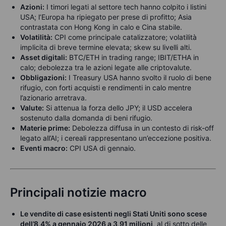
Azioni:
I timori legati al settore tech hanno colpito i listini
USA; l’Europa ha ripiegato per prese di profitto; Asia
contrastata con Hong Kong in calo e Cina stabile.
Volatilità:
CPI come principale catalizzatore; volatilità
implicita di breve termine elevata; skew su livelli alti.
Asset digitali:
BTC/ETH in trading range; IBIT/ETHA in
calo; debolezza tra le azioni legate alle criptovalute.
Obbligazioni:
I Treasury USA hanno svolto il ruolo di bene
rifugio, con forti acquisti e rendimenti in calo mentre
l’azionario arretrava.
Valute:
Si attenua la forza dello JPY; il USD accelera
sostenuto dalla domanda di beni rifugio.
Materie prime:
Debolezza diffusa in un contesto di risk-off
legato all’AI; i cereali rappresentano un’eccezione positiva.
Eventi macro:
CPI USA di gennaio.
Principali notizie macro
Le vendite di case esistenti negli Stati Uniti sono scese
dell’8,4% a gennaio 2026 a 3,91 milioni
, al di sotto delle