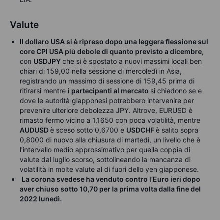
Valute
Il dollaro USA si è ripreso dopo una leggera flessione sul
core CPI USA più debole di quanto previsto a dicembre
,
con
USDJPY
che si è spostato a nuovi massimi locali ben
chiari di 159,00 nella sessione di mercoledì in Asia,
registrando un massimo di sessione di 159,45 prima di
ritirarsi mentre i
partecipanti al mercato
si chiedono se e
dove le autorità giapponesi potrebbero intervenire per
prevenire ulteriore debolezza JPY. Altrove, EURUSD è
rimasto fermo vicino a 1,1650 con poca volatilità, mentre
AUDUSD
è sceso sotto 0,6700 e
USDCHF
è salito sopra
0,8000 di nuovo alla chiusura di martedì, un livello che è
l'intervallo medio approssimativo per quella coppia di
valute dal luglio scorso, sottolineando la mancanza di
volatilità in molte valute al di fuori dello yen giapponese.
La corona svedese ha venduto contro l'Euro ieri dopo
aver chiuso sotto 10,70 per la prima volta dalla fine del
2022 lunedì.