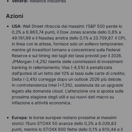
Venerdì
: Reliance Industries
Azioni
USA
: Wall Street ritraccia dai massimi: l’S&P 500 perde lo
0,2% a 6.963,74 punti, il Dow Jones scende dello 0,8% a
49.191,99 e il Nasdaq arretra dello 0,1% a 23.709,87. Il CPI,
in linea con le attese, fornisce solo un sollievo temporaneo
mentre gli investitori tornano a concentrarsi sulla Federal
Reserve e sul timing dei tagli dei tassi previsti per il 2026.
JPMorgan (-4,2%) risente delle commissioni di investment
banking in rallentamento; Visa (-4,5%) è penalizzata
dall’ipotesi di un tetto del 10% ai tassi sulle carte di credito;
Delta (-2,4%) corregge dopo un outlook 2026 più debole.
In controtendenza Intel (+7,3%), sostenuta da un upgrade
legato alla domanda cloud.
L’attenzione ora si sposta sulla
prossima stagione degli utili e sui nuovi dati macro su
inflazione e attività economica.
Europa
: le borse europee restano prossime ai massimi
storici: l’Euro STOXX 50 avanza dello 0,2% a 6.029,83
punti, mentre lo STOXX 600 flette dello 0,1% a 610,44 e il