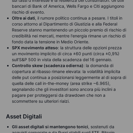
sui tassi d'interesse e la resilienza dei consumatori. Gli utili
bancari di Bank of America, Wells Fargo e Citi aggiungono
rischio di evento.
Oltre ai dati
, il rumore politico continua a pesare. I titoli in
corso attorno al Dipartimento di Giustizia e alla Federal
Reserve stanno mantenendo un piccolo premio di rischio di
credibilità nei mercati, mentre l'energia rimane un rischio di
fondo data la tensione in Medio Oriente.
SPX movimento atteso
: l
a struttura delle opzioni prezza
un movimento implicito di circa
±60 punti
(circa
±0,9%)
sull’S&P 500 in vista della scadenza del
16 gennaio
.
Controllo skew (scadenza odierna)
: la domanda di
copertura al ribasso rimane elevata: la volatilità implicita
delle put
continua a posizionarsi leggermente
al di sopra
di
quella delle call in-the-money (area
strike ~6.965
),
segnalando che gli investitori sono ancora più inclini a
pagare per proteggersi da drawdown
che non a
scommettere su ulteriori rialzi.
Asset Digitali
Gli asset digitali
si mantengono tonici
, sostenuti da
acquisti corporate e da flussi stabili sugli ETF. Bitcoin