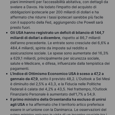
piani imminenti per l'accessibilità abitativa, con dettagli da
svelare a Davos. Ha lodato l'impatto del acquisto di
obbligazioni ipotecarie per 200 miliardi di dollari e ha
affermato che ridurre i tassi ipotecari sarebbe più facile
con il supporto della Fed, aggiungendo che Powell sarà
presto fuori.
Gli USA hanno registrato un deficit di bilancio di 144,7
miliardi di dollari a dicembre
, rispetto ai 86,7 miliardi
dell'anno precedente. Le entrate sono cresciute del 6,6% a
484,4 miliardi, spinte da imposte sul reddito e
assicurazione sociale. Le spese sono aumentate del 16,3%
a 629,1 miliardi, principalmente per sicurezza sociale,
salute e Medicare, e difesa, influenzate dalla tempistica dei
pagamenti.
L'Indice di Ottimismo Economico USA è sceso a 47,2 a
gennaio da 47,9
, sotto il previsto 48,2. L'Outlook a Sei Mesi
è diminuito del 2,5% a 43,3, e la Fiducia nelle Politiche
Federali è calata del 4,2% a 43,5. Nel frattempo, l'Outlook
Finanziario Personale è aumentato dell'1,7% a 54,9.
Il primo ministro della Groenlandia ha escluso di unirsi
agli USA
e ha affermato che il territorio artico preferisce
essere in un'unione con la Danimarca. Le osservazioni del
primo ministro arrivano in vista di un incontro cruciale tra i