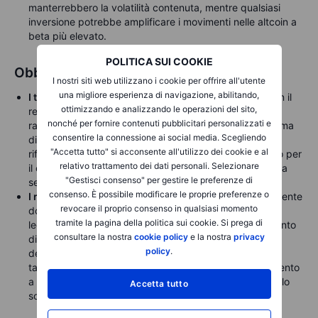
manterrebbero la volatilità contenuta, mentre qualsiasi
inversione potrebbe amplificare i movimenti nelle altcoin a
beta più elevato.
POLITICA SUI COOKIE
Obbligazioni
I nostri siti web utilizzano i cookie per offrire all'utente
una migliore esperienza di navigazione, abilitando,
I titoli di stato giapponesi
sono nuovamente scesi, con il
ottimizzando e analizzando le operazioni del sito,
rendimento del JGB a 10 anni di riferimento che ha
nonché per fornire contenuti pubblicitari personalizzati e
raggiunto nuovi margini di modernità sopra il 2,18% prima
consentire la connessione ai social media. Scegliendo
di trovare supporto. Il rendimento del JGB a 30 anni di
"Accetta tutto" si acconsente all'utilizzo dei cookie e al
riferimento non ha ancora raggiunto un nuovo massimo per
relativo trattamento dei dati personali. Selezionare
il ciclo, ma ha quasi toccato il livello più alto della scorsa
"Gestisci consenso" per gestire le preferenze di
settimana sopra il 3,52% nella sessione di mercoledì.
consenso. È possibile modificare le proprie preferenze o
I rendimenti dei titoli di Stato USA
sono scesi leggermente
revocare il proprio consenso in qualsiasi momento
dopo la pubblicazione di un dato CPI core USA
tramite la pagina della politica sui cookie. Si prega di
leggermente più morbido per dicembre, con il rendimento
consultare la nostra
cookie policy
e la nostra
privacy
di riferimento a 2 anni che si è allentato dai massimi
policy
.
dell'anno al 3,55% e ha trattato verso il 3,52% entro la
tarda serata di martedì, mentre il rendimento di riferimento
a 10 anni si è anche allontanato dal più elevato intervallo
Accetta tutto
sopra 4,20%, trattando a 4,165%.