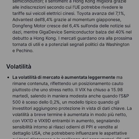
semiconduttori; il sentiment a Hong Kong migliora grazie
alle indiscrezioni secondo cui l’UE potrebbe rivedere le
tariffe sui veicoli elettrici cinesi. Toyota avanza del 7,1%,
Advantest dell’8,4% grazie al momentum giapponese,
Dongfeng Motor cresce del 6,4% sull’onda delle notizie sui
dazi, mentre GigaDevice Semiconductor balza del 40% nel
debutto a Hong Kong. I mercati guardano ora alla prossima
tornata di utili e a potenziali segnali politici da Washington
e Pechino.
Volatilità
La volatilità di mercato è aumentata leggermente
ma
rimane contenuta, riflettendo un posizionamento cauto
piuttosto che uno stress netto. Il VIX ha chiuso a 15.98
martedì, salendo in maniera modesta anche quando l'S&P
500 è sceso dello 0,2%, un modello tipico quando gli
investitori aggiungono protezione in vista di dati chiave. La
volatilità a breve termine è aumentata in modo più netto,
con VIX1D e VIX9D entrambi in aumento, segnalando
sensibilità intorno ai rilasci odierni di PPI e vendite al
dettaglio USA, che potrebbero influenzare le aspettative