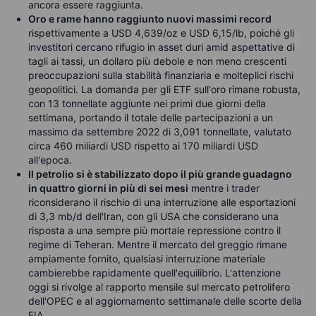
ancora essere raggiunta.
Oro e rame hanno raggiunto nuovi massimi record
rispettivamente a USD 4,639/oz e USD 6,15/lb, poiché gli
investitori cercano rifugio in asset duri amid aspettative di
tagli ai tassi, un dollaro più debole e non meno crescenti
preoccupazioni sulla stabilità finanziaria e molteplici rischi
geopolitici. La domanda per gli ETF sull'oro rimane robusta,
con 13 tonnellate aggiunte nei primi due giorni della
settimana, portando il totale delle partecipazioni a un
massimo da settembre 2022 di 3,091 tonnellate, valutato
circa 460 miliardi USD rispetto ai 170 miliardi USD
all'epoca.
Il petrolio si è stabilizzato dopo il più grande guadagno
in quattro giorni in più di sei mesi
mentre i trader
riconsiderano il rischio di una interruzione alle esportazioni
di 3,3 mb/d dell'Iran, con gli USA che considerano una
risposta a una sempre più mortale repressione contro il
regime di Teheran. Mentre il mercato del greggio rimane
ampiamente fornito, qualsiasi interruzione materiale
cambierebbe rapidamente quell'equilibrio. L'attenzione
oggi si rivolge al rapporto mensile sul mercato petrolifero
dell'OPEC e al aggiornamento settimanale delle scorte della
EIA.