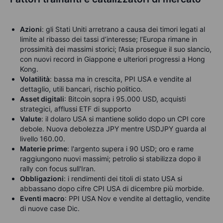
Azioni
: g
li Stati Uniti arretrano a causa dei timori legati al
limite al ribasso dei tassi d’interesse; l’Europa rimane in
prossimità dei massimi storici; l’Asia prosegue il suo slancio,
con nuovi record in Giappone e ulteriori progressi a Hong
Kong.
Volatilità
: b
assa ma in crescita, PPI USA e vendite al
dettaglio, utili bancari, rischio politico.
Asset digitali
: Bitcoin sopra i 95.000 USD, acquisti
strategici, afflussi ETF di supporto
Valute
: il dolaro USA si mantiene solido dopo un CPI core
debole. Nuova debolezza JPY mentre USDJPY guarda al
livello 160.00.
Materie prime
: l'argento supera i 90 USD; oro e rame
raggiungono nuovi massimi; petrolio si stabilizza dopo il
rally con focus sull'Iran.
Obbligazioni
: i rendimenti dei titoli di stato USA si
abbassano dopo cifre CPI USA di dicembre più morbide.
Eventi macro
:
PPI USA Nov e vendite al dettaglio, vendite
di nuove case Dic.