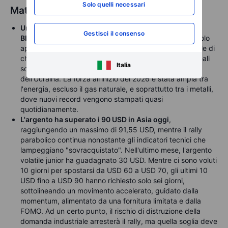
Solo quelli necessari
Materie prime
Un inizio esplosivo dell'anno ha sollevato l'indice
Gestisci il consenso
Bloomberg Commodity Total Return del 5%
, portandolo
appena sotto il suo record del 2022 su base settimanale di
chiusura, stabilito quando i prezzi energetici e dei cereali
Italia
sono brevemente aumentati dopo l'invasione russa
dell'Ucraina. La forza all'inizio del 2026 è stata ampia tra
l'energia, escluso il gas naturale, e soprattutto tra i metalli,
dove nuovi record vengono stampati quasi
quotidianamente.
L'argento ha superato i 90 USD in Asia oggi
,
raggiungendo un massimo di 91,55 USD, mentre il rally
parabolico continua nonostante gli indicatori tecnici che
lampeggiano "sovracquistato". Nell'ultimo mese, l'argento
volatile junior ha guadagnato 30 USD. Mentre ci sono voluti
10 giorni per spostarsi da USD 60 a USD 70, gli ultimi 10
USD fino a USD 90 hanno richiesto solo sei giorni,
sottolineando un movimento accelerato, guidato dalla
momentum, alimentato da una fornitura limitata e dalla
FOMO. Ad un certo punto, il rischio di distruzione della
domanda industriale arresterà il rally, ma quella soglia deve