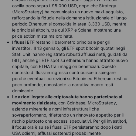
oscilla poco sopra i
95.000 USD
,
dopo che Strategy
(MicroStrategy) ha comunicato un nuovo maxi-acquisto,
rafforzando la fiducia nella domanda istituzionale di lungo
periodo.
Ethereum si consolida in area
3.330 USD, mentre
le principali altocin, tra cui XRP e Solana, mostrano una
price action mista ma ordinata.
I flussi ETF
restano il barometro principale per gli
investitori. Il
1
3 gennaio
, gli ETF spot bitcoin quotati negli
Stati Uniti hanno registrato
robusti afflussi netti
, guidati da
IBIT; anche gli ETF spot su ethereum hanno attratto nuovo
capitale, con
ETHA
tra i maggiori beneficiari. Questo
contesto di flussi in ingresso contribuisce a spiegare
perché eventuali correzioni su Bitcoin ed Ethereum restino
poco profonde, nonostante la narrativa macro resti
dominante.
Le azioni legate alle criptovalute hanno partecipato al
movimento rialziasta
, con Coinbase, MicroStrategy,
aziende minerarie e nomi infrastrutturali che
sovraperformano, riflettendo un rinnovato appetito per il
rischio piuttosto che eccessi speculativi. Per gli investitori,
il focus ora è su se i flussi ETF persisteranno dopo i dati
USA odierni; afflussi sostenuti probabilmente