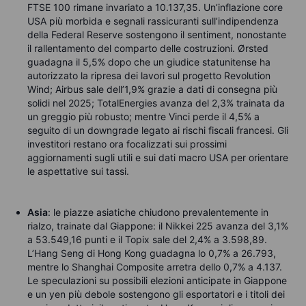
FTSE 100 rimane invariato a 10.137,35. Un’inflazione core
USA più morbida e segnali rassicuranti sull’indipendenza
della Federal Reserve sostengono il sentiment, nonostante
il rallentamento del comparto delle costruzioni. Ørsted
guadagna il 5,5% dopo che un giudice statunitense ha
autorizzato la ripresa dei lavori sul progetto Revolution
Wind; Airbus sale dell’1,9% grazie a dati di consegna più
solidi nel 2025; TotalEnergies avanza del 2,3% trainata da
un greggio più robusto; mentre Vinci perde il 4,5% a
seguito di un downgrade legato ai rischi fiscali francesi. Gli
investitori restano ora focalizzati sui prossimi
aggiornamenti sugli utili e sui dati macro USA per orientare
le aspettative sui tassi.
Asia
: l
e piazze asiatiche chiudono prevalentemente in
rialzo, trainate dal Giappone: il Nikkei 225 avanza del 3,1%
a 53.549,16 punti e il Topix sale del 2,4% a 3.598,89.
L’Hang Seng di Hong Kong guadagna lo 0,7% a 26.793,
mentre lo Shanghai Composite arretra dello 0,7% a 4.137.
Le speculazioni su possibili elezioni anticipate in Giappone
e un yen più debole sostengono gli esportatori e i titoli dei