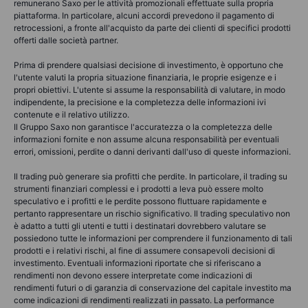
remunerano Saxo per le attività promozionali effettuate sulla propria
piattaforma. In particolare, alcuni accordi prevedono il pagamento di
retrocessioni, a fronte all'acquisto da parte dei clienti di specifici prodotti
offerti dalle società partner.
Prima di prendere qualsiasi decisione di investimento, è opportuno che
l'utente valuti la propria situazione finanziaria, le proprie esigenze e i
propri obiettivi. L'utente si assume la responsabilità di valutare, in modo
indipendente, la precisione e la completezza delle informazioni ivi
contenute e il relativo utilizzo.
Il Gruppo Saxo non garantisce l'accuratezza o la completezza delle
informazioni fornite e non assume alcuna responsabilità per eventuali
errori, omissioni, perdite o danni derivanti dall'uso di queste informazioni.
Il trading può generare sia profitti che perdite. In particolare, il trading su
strumenti finanziari complessi e i prodotti a leva può essere molto
speculativo e i profitti e le perdite possono fluttuare rapidamente e
pertanto rappresentare un rischio significativo. Il trading speculativo non
è adatto a tutti gli utenti e tutti i destinatari dovrebbero valutare se
possiedono tutte le informazioni per comprendere il funzionamento di tali
prodotti e i relativi rischi, al fine di assumere consapevoli decisioni di
investimento. Eventuali informazioni riportate che si riferiscano a
rendimenti non devono essere interpretate come indicazioni di
rendimenti futuri o di garanzia di conservazione del capitale investito ma
come indicazioni di rendimenti realizzati in passato. La performance