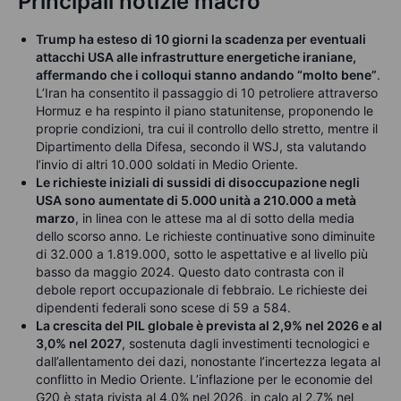
Principali notizie macro
Trump ha esteso di 10 giorni la scadenza per eventuali
attacchi USA alle infrastrutture energetiche iraniane,
affermando che i colloqui stanno andando “molto bene”
.
L’Iran ha consentito il passaggio di 10 petroliere attraverso
Hormuz e ha respinto il piano statunitense, proponendo le
proprie condizioni, tra cui il controllo dello stretto, mentre il
Dipartimento della Difesa, secondo il WSJ, sta valutando
l’invio di altri 10.000 soldati in Medio Oriente.
Le richieste iniziali di sussidi di disoccupazione negli
USA sono aumentate di 5.000 unità a 210.000 a metà
marzo
, in linea con le attese ma al di sotto della media
dello scorso anno. Le richieste continuative sono diminuite
di 32.000 a 1.819.000, sotto le aspettative e al livello più
basso da maggio 2024. Questo dato contrasta con il
debole report occupazionale di febbraio. Le richieste dei
dipendenti federali sono scese di 59 a 584.
La crescita del PIL globale è prevista al 2,9% nel 2026 e al
3,0% nel 2027
, sostenuta dagli investimenti tecnologici e
dall’allentamento dei dazi, nonostante l’incertezza legata al
conflitto in Medio Oriente. L’inflazione per le economie del
G20 è stata rivista al 4,0% nel 2026, in calo al 2,7% nel