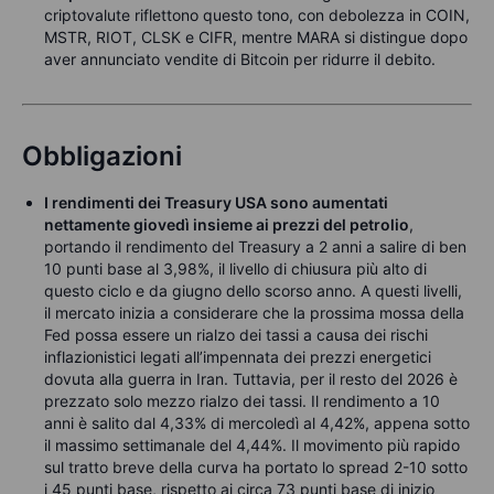
criptovalute riflettono questo tono, con debolezza in COIN,
MSTR, RIOT, CLSK e CIFR, mentre MARA si distingue dopo
aver annunciato vendite di Bitcoin per ridurre il debito.
Obbligazioni
I rendimenti dei Treasury USA sono aumentati
nettamente giovedì insieme ai prezzi del petrolio
,
portando il rendimento del Treasury a 2 anni a salire di ben
10 punti base al 3,98%, il livello di chiusura più alto di
questo ciclo e da giugno dello scorso anno. A questi livelli,
il mercato inizia a considerare che la prossima mossa della
Fed possa essere un rialzo dei tassi a causa dei rischi
inflazionistici legati all’impennata dei prezzi energetici
dovuta alla guerra in Iran. Tuttavia, per il resto del 2026 è
prezzato solo mezzo rialzo dei tassi. Il rendimento a 10
anni è salito dal 4,33% di mercoledì al 4,42%, appena sotto
il massimo settimanale del 4,44%. Il movimento più rapido
sul tratto breve della curva ha portato lo spread 2-10 sotto
i 45 punti base, rispetto ai circa 73 punti base di inizio