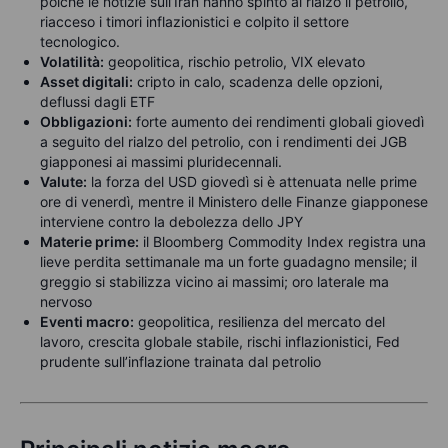
poiché le notizie sull’Iran hanno spinto al rialzo il petrolio,
riacceso i timori inflazionistici e colpito il settore
tecnologico.
Volatilità:
geopolitica, rischio petrolio, VIX elevato
Asset digitali:
cripto in calo, scadenza delle opzioni,
deflussi dagli ETF
Obbligazioni:
forte aumento dei rendimenti globali giovedì
a seguito del rialzo del petrolio, con i rendimenti dei JGB
giapponesi ai massimi pluridecennali.
Valute:
la forza del USD giovedì si è attenuata nelle prime
ore di venerdì, mentre il Ministero delle Finanze giapponese
interviene contro la debolezza dello JPY
Materie prime:
il Bloomberg Commodity Index registra una
lieve perdita settimanale ma un forte guadagno mensile; il
greggio si stabilizza vicino ai massimi; oro laterale ma
nervoso
Eventi macro:
geopolitica, resilienza del mercato del
lavoro, crescita globale stabile, rischi inflazionistici, Fed
prudente sull’inflazione trainata dal petrolio