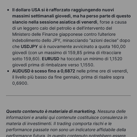
Il dollaro USA si è rafforzato raggiungendo nuovi
massimi settimanali giovedì, ma ha perso parte di questo
slancio nella sessione asiatica di venerdì
, forse a causa
di un leggero calo del petrolio e dell’intervento del
Ministero delle Finanze giapponese contro l’ulteriore
indebolimento dello JPY, minacciando “azioni decise” dopo
che
USDJPY
si è nuovamente avvicinato a quota 160,00
giovedì (con un massimo di 159,85 prima di ritracciare
sotto 159,60).
EURUSD
ha toccato un minimo di 1,1520
giovedì prima di rimbalzare verso 1,1550.
AUDUSD è sceso fino a 0,6872
nelle prime ore di venerdì,
il livello più basso da fine gennaio, prima di risalire sopra
0,6900.
Questo contenuto è materiale di marketing
.
Nessuna delle
informazioni e analisi qui contenute costituisce consulenza in
materia di investimenti. Il trading comporta rischi e le
performance passate non sono un indicatore affidabile della
performance futura. In questo contenuto potrebbero essere