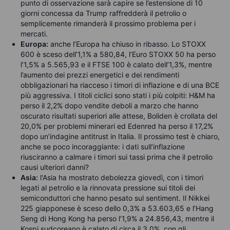
punto di osservazione sarà capire se l’estensione di 10
giorni concessa da Trump raffredderà il petrolio o
semplicemente rimanderà il prossimo problema per i
mercati.
Europa:
anche l’Europa ha chiuso in ribasso. Lo STOXX
600 è sceso dell’1,1% a 580,84, l’Euro STOXX 50 ha perso
l’1,5% a 5.565,93 e il FTSE 100 è calato dell’1,3%, mentre
l’aumento dei prezzi energetici e dei rendimenti
obbligazionari ha riacceso i timori di inflazione e di una BCE
più aggressiva. I titoli ciclici sono stati i più colpiti: H&M ha
perso il 2,2% dopo vendite deboli a marzo che hanno
oscurato risultati superiori alle attese, Boliden è crollata del
20,0% per problemi minerari ed Edenred ha perso il 17,2%
dopo un’indagine antitrust in Italia. Il prossimo test è chiaro,
anche se poco incoraggiante: i dati sull’inflazione
riusciranno a calmare i timori sui tassi prima che il petrolio
causi ulteriori danni?
Asia:
l'Asia ha mostrato debolezza giovedì, con i timori
legati al petrolio e la rinnovata pressione sui titoli dei
semiconduttori che hanno pesato sul sentiment. Il Nikkei
225 giapponese è sceso dello 0,3% a 53.603,65 e l’Hang
Seng di Hong Kong ha perso l’1,9% a 24.856,43, mentre il
Kospi sudcoreano è calato di circa il 3,0%, con gli