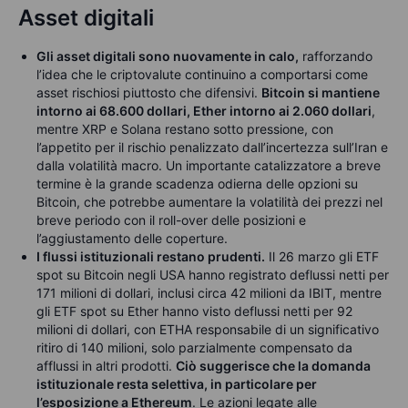
Asset digitali
Gli asset digitali sono nuovamente in calo,
rafforzando
l’idea che le criptovalute continuino a comportarsi come
asset rischiosi piuttosto che difensivi.
Bitcoin si mantiene
intorno ai 68.600 dollari, Ether intorno ai 2.060 dollari
,
mentre XRP e Solana restano sotto pressione, con
l’appetito per il rischio penalizzato dall’incertezza sull’Iran e
dalla volatilità macro. Un importante catalizzatore a breve
termine è la grande scadenza odierna delle opzioni su
Bitcoin, che potrebbe aumentare la volatilità dei prezzi nel
breve periodo con il roll-over delle posizioni e
l’aggiustamento delle coperture.
I flussi istituzionali restano prudenti.
Il 26 marzo gli ETF
spot su Bitcoin negli USA hanno registrato deflussi netti per
171 milioni di dollari, inclusi circa 42 milioni da IBIT, mentre
gli ETF spot su Ether hanno visto deflussi netti per 92
milioni di dollari, con ETHA responsabile di un significativo
ritiro di 140 milioni, solo parzialmente compensato da
afflussi in altri prodotti.
Ciò suggerisce che la domanda
istituzionale resta selettiva, in particolare per
l’esposizione a Ethereum
. Le azioni legate alle