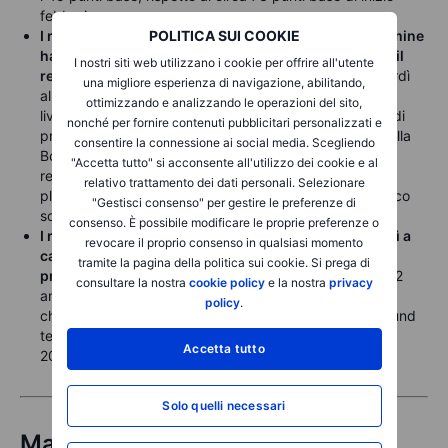
febbraio.
I rendimenti dei titoli di Stato giapponesi a breve termine
POLITICA SUI COOKIE
hanno raggiunto nuovi massimi pluridecennali, con il
I nostri siti web utilizzano i cookie per offrire all'utente
rendimento a 2 anni
salito di altri 3,5 punti base venerdì
una migliore esperienza di navigazione, abilitando,
all’1,386% nelle ultime ore di contrattazione a Tokyo, il
ottimizzando e analizzando le operazioni del sito,
livello più alto dal 1996. Il mercato prezza oltre il 65% di
nonché per fornire contenuti pubblicitari personalizzati e
probabilità di un rialzo di 25 punti base alla riunione della
consentire la connessione ai social media. Scegliendo
BoJ di fine aprile. Sulle scadenze più lunghe, anche il
"Accetta tutto" si acconsente all'utilizzo dei cookie e al
rendimento del JGB a 10 anni si avvicina ai massimi
relativo trattamento dei dati personali. Selezionare
pluridecennali, salendo di otto punti base al 2,36%, poco
"Gestisci consenso" per gestire le preferenze di
sopra il massimo ciclico di gennaio.
consenso. È possibile modificare le proprie preferenze o
I rendimenti europei sono saliti bruscamente giovedì a
revocare il proprio consenso in qualsiasi momento
causa dei timori inflazionistici legati all’aumento dei
tramite la pagina della politica sui cookie. Si prega di
prezzi energetici
. Il rendimento del Schatz tedesco a 2
consultare la nostra
cookie policy
e la nostra
privacy
anni è salito di oltre 11 punti base al 2,715%, il livello di
policy
.
chiusura più alto da metà 2024. Sul lungo termine, il Bund
tedesco a 10 anni ha registrato la chiusura più alta dal
Accetta tutto
2011, appena sopra il 3,07%.
Solo quelli necessari
Materie prime