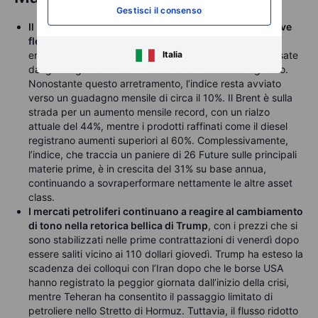
Gestisci il consenso
Il Bloomberg Commodity Index si avvia verso una lieve
flessione settimanale
, con perdite nel comparto
energetico e nei metalli preziosi parzialmente compensate
Italia
dai guadagni nei metalli industriali e nel settore agricolo.
Nonostante questo arretramento, l’indice resta avviato
verso un guadagno mensile di circa il 10%. Il Brent è sulla
strada per un aumento mensile record, con un rialzo
attuale del 44%, mentre i prodotti raffinati come il diesel
registrano aumenti superiori al 60%. Complessivamente,
l’indice, che traccia un paniere di 26 Future sulle principali
materie prime, è in crescita del 31% su base annua,
continuando a sovraperformare nettamente le altre asset
class.
I mercati petroliferi continuano a reagire al cambiamento
di tono nella retorica bellica di Trump
, con i prezzi che si
sono stabilizzati nelle prime contrattazioni di venerdì dopo
essere saliti vicino ai 110 dollari giovedì. Trump ha esteso la
scadenza dei colloqui con l’Iran dopo che le borse USA
hanno registrato la peggior giornata dall’inizio della crisi,
mentre Teheran ha consentito il passaggio limitato di
petroliere nello Stretto di Hormuz. Tuttavia, il flusso ridotto