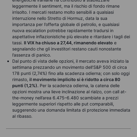
leggermente il sentiment, ma il rischio di fondo rimane
irrisolto. I mercati restano molto sensibili a qualsiasi
interruzione nello Stretto di Hormuz, data la sua
importanza per l’offerta globale di petrolio, e qualsiasi
nuova escalation potrebbe rapidamente tradursi in
aspettative inflazionistiche più elevate e ritardare i tagli dei
tassi.
Il VIX ha chiuso a 27,44, rimanendo elevato
e
segnalando che gli investitori restano cauti nonostante
l’assenza di panico.
Dal punto di vista delle opzioni, il mercato aveva iniziato la
settimana prezzando un movimento dell’S&P 500 di circa
178 punti (2,74%) fino alla scadenza odierna; con solo oggi
rimasto,
il movimento implicito si è ridotto a circa 80
punti (1,2%).
Per la scadenza odierna, la catena delle
opzioni mostra una lieve inclinazione al rialzo, con call at-
the-money nell’area 6.475–6.480 scambiate a prezzi
leggermente superiori rispetto alle put comparabili,
suggerendo una domanda limitata di protezione immediata
al ribasso.