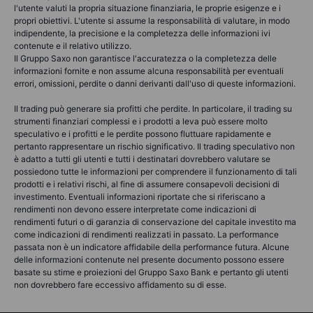
l'utente valuti la propria situazione finanziaria, le proprie esigenze e i
propri obiettivi. L'utente si assume la responsabilità di valutare, in modo
indipendente, la precisione e la completezza delle informazioni ivi
contenute e il relativo utilizzo.
Il Gruppo Saxo non garantisce l'accuratezza o la completezza delle
informazioni fornite e non assume alcuna responsabilità per eventuali
errori, omissioni, perdite o danni derivanti dall'uso di queste informazioni.
Il trading può generare sia profitti che perdite. In particolare, il trading su
strumenti finanziari complessi e i prodotti a leva può essere molto
speculativo e i profitti e le perdite possono fluttuare rapidamente e
pertanto rappresentare un rischio significativo. Il trading speculativo non
è adatto a tutti gli utenti e tutti i destinatari dovrebbero valutare se
possiedono tutte le informazioni per comprendere il funzionamento di tali
prodotti e i relativi rischi, al fine di assumere consapevoli decisioni di
investimento. Eventuali informazioni riportate che si riferiscano a
rendimenti non devono essere interpretate come indicazioni di
rendimenti futuri o di garanzia di conservazione del capitale investito ma
come indicazioni di rendimenti realizzati in passato. La performance
passata non è un indicatore affidabile della performance futura. Alcune
delle informazioni contenute nel presente documento possono essere
basate su stime e proiezioni del Gruppo Saxo Bank e pertanto gli utenti
non dovrebbero fare eccessivo affidamento su di esse.