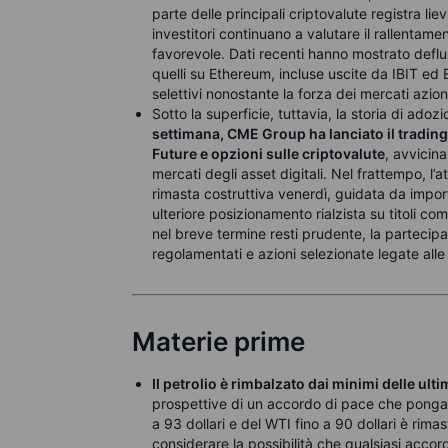
parte delle principali criptovalute registra li
investitori continuano a valutare il rallentam
favorevole. Dati recenti hanno mostrato defluss
quelli su Ethereum, incluse uscite da IBIT ed 
selettivi nonostante la forza dei mercati azion
Sotto la superficie, tuttavia, la storia di ado
settimana, CME Group ha lanciato il trading
Future e opzioni sulle criptovalute
, avvicin
mercati degli asset digitali. Nel frattempo, l’a
rimasta costruttiva venerdì, guidata da import
ulteriore posizionamento rialzista su titoli
nel breve termine resti prudente, la partecipa
regolamentati e azioni selezionate legate alle
Materie prime
Il petrolio è rimbalzato dai minimi delle ult
prospettive di un accordo di pace che ponga fin
a 93 dollari e del WTI fino a 90 dollari è rim
considerare la possibilità che qualsiasi acco