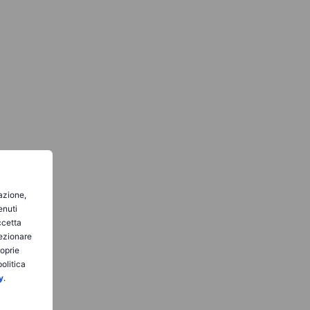
gazione,
enuti
ccetta
lezionare
roprie
olitica
y
.