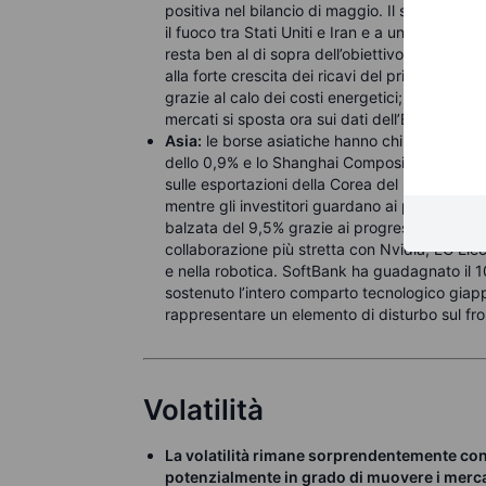
positiva nel bilancio di maggio. Il sentiment 
il fuoco tra Stati Uniti e Iran e a una minore p
resta ben al di sopra dell’obiettivo della Ba
alla forte crescita dei ricavi del primo trime
grazie al calo dei costi energetici; Orkla ha
mercati si sposta ora sui dati dell’Eurozona e 
Asia:
le borse asiatiche hanno chiuso in rialzo
dello 0,9% e lo Shanghai Composite dello 0,2%. I
sulle esportazioni della Corea del Sud hanno
mentre gli investitori guardano ai prossimi in
balzata del 9,5% grazie ai progressi nelle me
collaborazione più stretta con Nvidia; LG Elect
e nella robotica. SoftBank ha guadagnato il 10,
sostenuto l’intero comparto tecnologico giapp
rappresentare un elemento di disturbo sul f
Volatilità
La volatilità rimane sorprendentemente con
potenzialmente in grado di muovere i merca