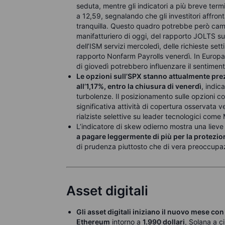
seduta, mentre gli indicatori a più breve term
a 12,59, segnalando che gli investitori affro
tranquilla. Questo quadro potrebbe però cam
manifatturiero di oggi, del rapporto JOLTS sul
dell’ISM servizi mercoledì, delle richieste set
rapporto Nonfarm Payrolls venerdì. In Europa, 
di giovedì potrebbero influenzare il sentiment
Le opzioni sull’SPX stanno attualmente pre
all’1,17%, entro la chiusura di venerdì
, indic
turbolenze. Il posizionamento sulle opzioni c
significativa attività di copertura osservat
rialziste selettive su leader tecnologici come
L’indicatore di skew odierno mostra una lieve
a pagare leggermente di più per la protezione
di prudenza piuttosto che di vera preoccupa
Asset digitali
Gli asset digitali iniziano il nuovo mese con
Ethereum
intorno a
1.990 dollari
, Solana a c