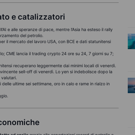
ato e catalizzatori
l’AI e alle speranze di pace, mentre l’Asia ha esteso il rally
orzamento del petrolio.
er il mercato del lavoro USA, con BCE e dati statunitensi
o; CME lancia il trading crypto 24 ore su 24, 7 giorni su 7;
nitensi recuperano leggermente dai minimi locali di venerdì.
vincente sell-off di venerdì. Lo yen si indebolisce dopo la
 valutari.
 delle ultime sei settimane, oro in calo e rame in rialzo in
gio.
economiche
idotto ad aprile
grazie alle esportazioni record di petrolio e