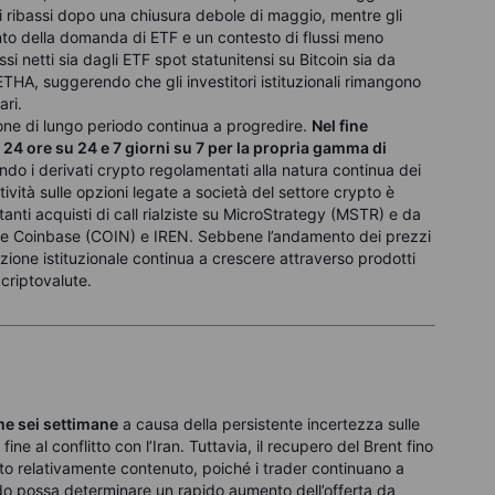
evi ribassi dopo una chiusura debole di maggio, mentre gli
ento della domanda di ETF e un contesto di flussi meno
i netti sia dagli ETF spot statunitensi su Bitcoin sia da
ETHA, suggerendo che gli investitori istituzionali rimangono
ari.
zione di lungo periodo continua a progredire.
Nel fine
 24 ore su 24 e 7 giorni su 7 per la propria gamma di
ando i derivati crypto regolamentati alla natura continua dei
ttività sulle opzioni legate a società del settore crypto è
anti acquisti di call rialziste su MicroStrategy (MSTR) e da
 come Coinbase (COIN) e IREN. Sebbene l’andamento dei prezzi
zione istituzionale continua a crescere attraverso prodotti
 criptovalute.
ime sei settimane
a causa della persistente incertezza sulle
e al conflitto con l’Iran. Tuttavia, il recupero del Brent fino
asto relativamente contenuto, poiché i trader continuano a
rdo possa determinare un rapido aumento dell’offerta da