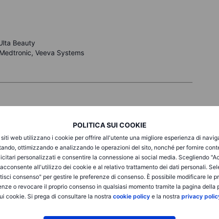
Ulta Beauty
 Medtronic, Veeva Systems
POLITICA SUI COOKIE
 Nasdaq Composite ha guadagnato lo 0,2% e il Dow Jones lo
so a nuovi massimi storici. Il settore tecnologico ha guidato i
i siti web utilizzano i cookie per offrire all'utente una migliore esperienza di navi
e a una domanda più forte di server AI e a una revisione al
itando, ottimizzando e analizzando le operazioni del sito, nonché per fornire cont
wlett Packard Enterprise è salita dell’8,1%, mentre Super
icitari personalizzati e consentire la connessione ai social media. Scegliendo "A
tto traino. Microsoft ha aggiunto il 5,4% grazie al
i acconsente all'utilizzo dei cookie e al relativo trattamento dei dati personali. Se
Costco ha perso il 3,9% dopo risultati inferiori alle attese
isci consenso" per gestire le preferenze di consenso. È possibile modificare le p
vano ora se la spesa legata all’intelligenza artificiale potrà
enze o revocare il proprio consenso in qualsiasi momento tramite la pagina della p
squilibri finanziari.
ui cookie. Si prega di consultare la nostra
cookie policy
e la nostra
privacy polic
1%, il DAX tedesco dello 0,1%, il CAC 40 francese è sceso
lo 0,2%, lasciando l’Europa sostanzialmente invariata ma