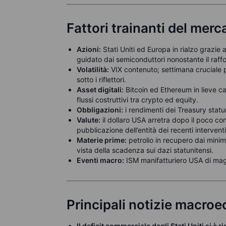
Fattori trainanti del merc
Azioni:
Stati Uniti ed Europa in rialzo grazie al
guidato dai semiconduttori nonostante il raff
Volatilità:
VIX contenuto; settimana cruciale p
sotto i riflettori.
Asset digitali:
Bitcoin ed Ethereum in lieve cal
flussi costruttivi tra crypto ed equity.
Obbligazioni:
i rendimenti dei Treasury statu
Valute:
il dollaro USA arretra dopo il poco con
pubblicazione dell’entità dei recenti interventi
Materie prime:
petrolio in recupero dai minimi
vista della scadenza sui dazi statunitensi.
Eventi macro:
ISM manifatturiero USA di mag
Principali notizie macro
Il deficit commerciale degli Stati Uniti si è r