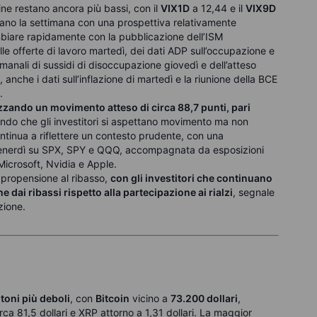
ine restano ancora più bassi, con il
VIX1D
a 12,44 e il
VIX9D
ntano la settimana con una prospettiva relativamente
biare rapidamente con la pubblicazione dell’ISM
le offerte di lavoro martedì, dei dati ADP sull’occupazione e
timanali di sussidi di disoccupazione giovedì e dell’atteso
anche i dati sull’inflazione di martedì e la riunione della BCE
.
zzando un movimento atteso di circa 88,7 punti, pari
ando che gli investitori si aspettano movimento ma non
ontinua a riflettere un contesto prudente, con una
a venerdì su SPX, SPY e QQQ, accompagnata da esposizioni
 Microsoft, Nvidia e Apple.
 propensione al ribasso,
con gli investitori che continuano
 dai ribassi rispetto alla partecipazione ai rialzi
, segnale
zione.
 toni più deboli
, con
Bitcoin
vicino a
73.200 dollari
,
irca 81,5 dollari e XRP attorno a 1,31 dollari. La maggior