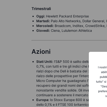
Trimestrali
Oggi:
Hewlett Packard Enterprise
Martedì:
Palo Alto Networks, Dollar General, 
Mercoledì:
Broadcom, Inditex, CrowdStrike,
Giovedì:
Ciena, Lululemon Athletica
Azioni
Stati Uniti:
l’S&P 500 è salito dello 0,2%, il
0,7%, con tutti e tre gli indici che hanno chiu
I nostr
rialzi dopo che Dell è balzata del 32,8% grazi
abil
rialzo delle prospettive per l’intero anno. He
pubbl
Micro Computer ha guadagnato l’11,6% per effe
tutto" s
recupero dei grandi nomi del software, mentre 
"Gest
nonostante vendite solide. Gli investitori osser
prefer
continuare a sostenere il mercato senza creare 
s
Europa:
lo Stoxx Europe 600 è salito dello 0,
dello 0,1% e il FTSE 100 britannico ha perso 