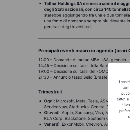
Tether Holdings SA è emersa come il maggior
degli Stati nazionali, con circa 140 tonnellat
starebbe aggiungendo tra una e due tonnellat
una fonte di domanda sempre più rilevante insi
generale degli investitori.
Principali eventi macro in agenda (orari
12:00 – Domande di mutuo MBA USA, gennaio
14:45 – Decisione sui tassi della Bank of Canada
19:00 – Decisione sui tassi del FOMC
21:30 – Annuncio tasso Selic (Brasile)
I nostr
abil
Trimestrali
pubbl
tutto" s
Oggi:
Microsoft, Meta, Tesla, ASML, Lam Res
"Gest
ServiceNow, Starbucks, General Dynamics
prefer
Giovedì:
Apple, Samsung, Visa, Mastercard, R
s
KLA Corp, Blackstone, Southern Copper, ABB
Venerdì:
ExxonMobil, Chevron, American Exp