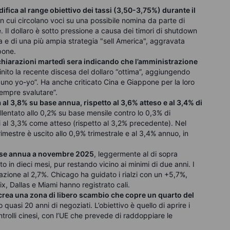
fica al range obiettivo dei tassi (3,50-3,75%) durante il
 in cui circolano voci su una possibile nomina da parte di
Il dollaro è sotto pressione a causa dei timori di shutdown
a e di una più ampia strategia "sell America", aggravata
pone.
ichiarazioni martedì sera indicando che l’amministrazione
inito la recente discesa del dollaro “ottima”, aggiungendo
 uno yo-yo”. Ha anche criticato Cina e Giappone per la loro
sempre svalutare”.
 al 3,8% su base annua, rispetto al 3,6% atteso e al 3,4% di
llentato allo 0,2% su base mensile contro lo 0,3% di
i al 3,3% come atteso (rispetto al 3,2% precedente). Nel
mestre è uscito allo 0,9% trimestrale e al 3,4% annuo, in
 base annua a novembre 2025
, leggermente al di sopra
o in dieci mesi, pur restando vicino ai minimi di due anni. I
lazione al 2,7%. Chicago ha guidato i rialzi con un +5,7%,
, Dallas e Miami hanno registrato cali.
crea una zona di libero scambio che copre un quarto del
 quasi 20 anni di negoziati. L’obiettivo è quello di aprire i
ontrolli cinesi, con l’UE che prevede di raddoppiare le