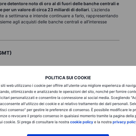
e detentore noto di oro al di fuori delle banche centrali e
e per un valore di circa 23 miliardi di dollari
. L’azienda
e a settimana e intende continuare a farlo, rappresentando
eme agli acquisti delle banche centrali e all’interesse
 GMT)
POLITICA SUI COOKIE
i siti web utilizzano i cookie per offrire all'utente una migliore esperienza di navi
itando, ottimizzando e analizzando le operazioni del sito, nonché per fornire cont
icitari personalizzati e consentire la connessione ai social media. Scegliendo "A
i acconsente all'utilizzo dei cookie e al relativo trattamento dei dati personali. Se
earch, IBM, Amphenol, GE Vernova, AT&T, Danaher,
isci consenso" per gestire le preferenze di consenso. È possibile modificare le p
enze o revocare il proprio consenso in qualsiasi momento tramite la pagina della p
oche, SK Hynix, Caterpillar, SAP, ThermoFisher Scientific,
ui cookie. Si prega di consultare la nostra
cookie policy
e la nostra
privacy polic
, Lockheed Martin
ress, Verizon, Regeneron