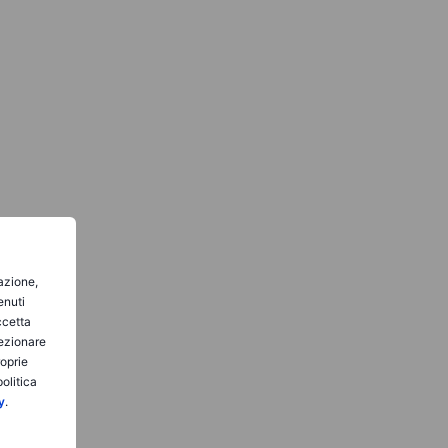
gazione,
enuti
ccetta
lezionare
roprie
olitica
y
.