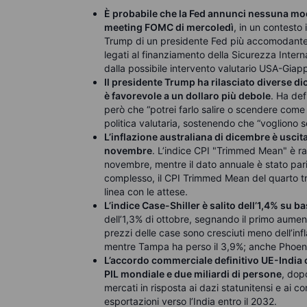
È probabile che la Fed annunci nessuna modi
meeting FOMC di mercoledì
, in un contesto
Trump di un presidente Fed più accomodante. 
legati al finanziamento della Sicurezza Intern
dalla possibile intervento valutario USA-Giap
Il presidente Trump ha rilasciato diverse d
è favorevole a un dollaro più debole
. Ha def
però che “potrei farlo salire o scendere come
politica valutaria, sostenendo che “vogliono 
L’inflazione australiana di dicembre è uscita
novembre
. L’indice CPI "Trimmed Mean" è ra
novembre, mentre il dato annuale è stato par
complesso, il CPI Trimmed Mean del quarto tri
linea con le attese.
L’indice Case-Shiller è salito dell’1,4% su
dell’1,3% di ottobre, segnando il primo aument
prezzi delle case sono cresciuti meno dell’inf
mentre Tampa ha perso il 3,9%; anche Phoenix
L’accordo commerciale definitivo UE-India 
PIL mondiale e due miliardi di persone
, dopo
mercati in risposta ai dazi statunitensi e ai c
esportazioni verso l’India entro il 2032.