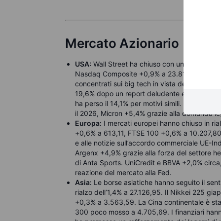
Mercato Azionario
USA:
Wall Street ha chiuso con una seduta mi
Nasdaq Composite +0,9% a 23.817,10, mentre i
concentrati sui big tech in vista della Fed, me
19,6% dopo un report deludente e prospettiv
ha perso il 14,1% per motivi simili. General M
il 2026, Micron +5,4% grazie alla domanda lega
Europa:
I mercati europei hanno chiuso in r
+0,6% a 613,11, FTSE 100 +0,6% a 10.207,80. Il
e alle notizie sull’accordo commerciale UE-Ind
Argenx +4,9% grazie alla forza del settore h
di Anta Sports. UniCredit e BBVA +2,0% circa, 
reazione del mercato alla Fed.
Asia:
Le borse asiatiche hanno seguito il sen
rialzo dell’1,4% a 27.126,95. Il Nikkei 225 g
+0,3% a 3.563,59. La Cina continentale è st
300 poco mosso a 4.705,69. I finanziari han