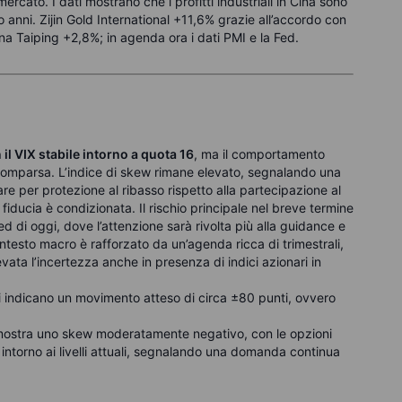
cato. I dati mostrano che i profitti industriali in Cina sono
o anni. Zijin Gold International +11,6% grazie all’accordo con
na Taiping +2,8%; in agenda ora i dati PMI e la Fed.
 il VIX stabile intorno a quota 16
, ma il comportamento
 scomparsa. L’indice di skew rimane elevato, segnalando una
re per protezione al ribasso rispetto alla partecipazione al
a fiducia è condizionata. Il rischio principale nel breve termine
d di oggi, dove l’attenzione sarà rivolta più alla guidance e
ontesto macro è rafforzato da un’agenda ricca di trimestrali,
vata l’incertezza anche in presenza di indici azionari in
ni indicano un movimento atteso di circa ±80 punti, ovvero
ostra uno skew moderatamente negativo, con le opzioni
 intorno ai livelli attuali, segnalando una domanda continua