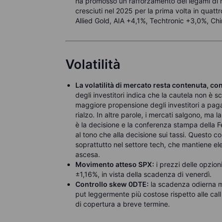
ha promosso un rafforzamento dei legami di mer
cresciuti nel 2025 per la prima volta in quattr
Allied Gold, AIA +4,1%, Techtronic +3,0%, Chi
Volatilità
La volatilità di mercato resta contenuta, con
degli investitori indica che la cautela non è
maggiore propensione degli investitori a paga
rialzo. In altre parole, i mercati salgono, ma l
è la decisione e la conferenza stampa della Fe
al tono che alla decisione sui tassi. Questo c
soprattutto nel settore tech, che mantiene ele
ascesa.
Movimento atteso SPX:
i prezzi delle opzio
±1,16%, in vista della scadenza di venerdì.
Controllo skew 0DTE:
la scadenza odierna m
put leggermente più costose rispetto alle call
di copertura a breve termine.