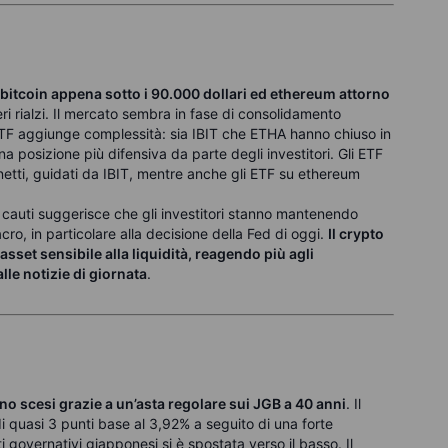
n bitcoin appena sotto i 90.000 dollari ed ethereum attorno
ri rialzi. Il mercato sembra in fase di consolidamento
ETF aggiunge complessità: sia IBIT che ETHA hanno chiuso in
una posizione più difensiva da parte degli investitori. Gli ETF
 netti, guidati da IBIT, mentre anche gli ETF su ethereum
i cauti suggerisce che gli investitori stanno mantenendo
cro, in particolare alla decisione della Fed di oggi.
Il crypto
set sensibile alla liquidità, reagendo più agli
lle notizie di giornata
.
ono scesi grazie a un’asta regolare sui JGB a 40 anni
. Il
i quasi 3 punti base al 3,92% a seguito di una forte
governativi giapponesi si è spostata verso il basso. Il