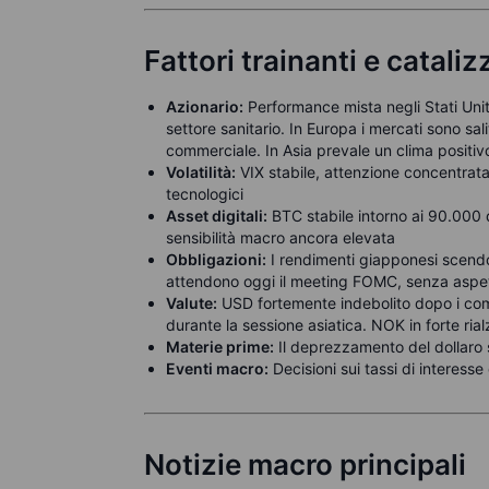
Fattori trainanti e catali
Azionario:
Performance mista negli Stati Unit
settore sanitario. In Europa i mercati sono sali
commerciale. In Asia prevale un clima positivo
Volatilità:
VIX stabile, attenzione concentrata s
tecnologici
Asset digitali:
BTC stabile intorno ai 90.000 do
sensibilità macro ancora elevata
Obbligazioni:
I rendimenti giapponesi scendon
attendono oggi il meeting FOMC, senza aspetta
Valute:
USD fortemente indebolito dopo i comm
durante la sessione asiatica. NOK in forte rial
Materie prime:
Il deprezzamento del dollaro 
Eventi macro:
Decisioni sui tassi di interes
Notizie macro principali