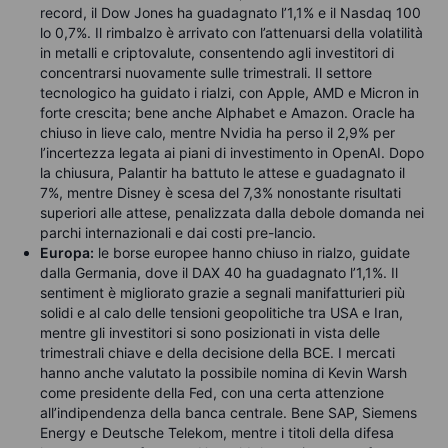
record, il Dow Jones ha guadagnato l’1,1% e il Nasdaq 100
lo 0,7%. Il rimbalzo è arrivato con l’attenuarsi della volatilità
in metalli e criptovalute, consentendo agli investitori di
concentrarsi nuovamente sulle trimestrali. Il settore
tecnologico ha guidato i rialzi, con Apple, AMD e Micron in
forte crescita; bene anche Alphabet e Amazon. Oracle ha
chiuso in lieve calo, mentre Nvidia ha perso il 2,9% per
l’incertezza legata ai piani di investimento in OpenAI. Dopo
la chiusura, Palantir ha battuto le attese e guadagnato il
7%, mentre Disney è scesa del 7,3% nonostante risultati
superiori alle attese, penalizzata dalla debole domanda nei
parchi internazionali e dai costi pre-lancio.
Europa:
le borse europee hanno chiuso in rialzo, guidate
dalla Germania, dove il DAX 40 ha guadagnato l’1,1%. Il
sentiment è migliorato grazie a segnali manifatturieri più
solidi e al calo delle tensioni geopolitiche tra USA e Iran,
mentre gli investitori si sono posizionati in vista delle
trimestrali chiave e della decisione della BCE. I mercati
hanno anche valutato la possibile nomina di Kevin Warsh
come presidente della Fed, con una certa attenzione
all’indipendenza della banca centrale. Bene SAP, Siemens
Energy e Deutsche Telekom, mentre i titoli della difesa