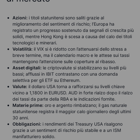
Azioni:
i titoli statunitensi sono saliti grazie al
miglioramento del sentiment di rischio; l’Europa ha
registrato un progresso sostenuto da segnali di crescita più
solidi, mentre Hong Kong è scesa a causa del calo dei titoli
tecnologici e minerari.
Volatilità:
il VIX si è ridotto con l’attenuarsi dello stress a
breve termine, ma il calendario macro e le attese sui tassi
mantengono l’attenzione sulle coperture al ribasso.
Asset digitali:
le criptovalute si stabilizzano su livelli più
bassi; afflussi in IBIT contrastano con una domanda
selettiva per gli ETF su Ethereum.
Valute:
il dollaro USA torna a rafforzarsi su livelli chiave
vicino a 1,1800 in EURUSD. AUD in forte rialzo dopo il rialzo
dei tassi da parte della RBA e le indicazioni fornite.
Materie prime:
oro e argento rimbalzano; il gas naturale
statunitense registra il maggior calo giornaliero degli ultimi
30 anni.
Obbligazioni:
i rendimenti dei Treasury USA risalgono
grazie a un sentiment di rischio più stabile e a un ISM
manifatturiero solido.