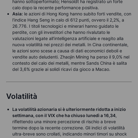
hanno sottoperformato; Hensoldt ha registrato un forte
calo dopo la recente performance positiva.
Asia:
le azioni di Hong Kong hanno subito forti vendite, con
l’indice Hang Seng in calo di 612 punti, ovvero il 2,2%, a
26.776. I titoli tecnologici e minerari hanno guidato le
perdite, con gli investitori che hanno rivalutato le
valutazioni legate all’intelligenza artificiale e reagito alla
nuova volatilità nei prezzi dei metalli. In Cina continentale,
le azioni sono scese a causa di dati economici deboli e
vendite auto deludenti. Zhaojin Mining ha perso il 9,0% nel
contesto del calo dei metalli, mentre Sands China è salita
del 3,6% grazie ai solidi ricavi da gioco a Macao.
Volatilità
La volatilità azionaria si è ulteriormente ridotta a inizio
settimana, con il VIX che ha chiuso lunedì a 16,34
,
riflettendo una minore percezione di rischio a breve
termine dopo la recente correzione. Gli indici di volatilità
ultra-breve sono crollati, indicando minori timori su shock