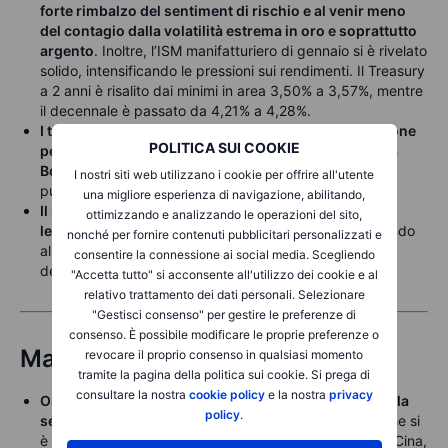
forte rimbalzo del sentiment di rischio e al venir meno
del contagio dalla volatilità estrema in oro e soprattutto
argento
. Inoltre, l’ISM manifatturiero di gennaio si è rivelato
solido, intensificando le pressioni sui rendimenti. Il Treasury
a 2 anni è risalito dai minimi in area 3,50% a 3,57%, mentre
il decennale è passato da 4,21% a 4,28%.
I titoli a breve termine giapponesi sono sotto pressione
POLITICA SUI COOKIE
per le attese di un maggiore tightening da parte della
BoJ
, con il rendimento del JGB a 2 anni salito di oltre 2
I nostri siti web utilizzano i cookie per offrire all'utente
punti base a un nuovo massimo ciclico dell’1,29%.
una migliore esperienza di navigazione, abilitando,
Il rendimento del JGB decennale è anch’esso salito
ottimizzando e analizzando le operazioni del sito,
leggermente
, pur restando nel range recente, chiudendo
nonché per fornire contenuti pubblicitari personalizzati e
al 2,26% dopo una domanda debole all’asta dei titoli
consentire la connessione ai social media. Scegliendo
decennali.
"Accetta tutto" si acconsente all'utilizzo dei cookie e al
relativo trattamento dei dati personali. Selezionare
"Gestisci consenso" per gestire le preferenze di
consenso. È possibile modificare le proprie preferenze o
Materie prime
revocare il proprio consenso in qualsiasi momento
tramite la pagina della politica sui cookie. Si prega di
consultare la nostra
cookie policy
e la nostra
privacy
Oro e argento hanno registrato un forte rimbalzo nella
policy
.
sessione asiatica dopo il crollo storico di venerdì
, che si
è protratto fino a lunedì prima della stabilizzazione. In Cina,