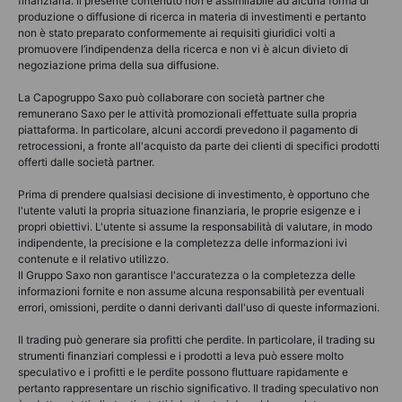
finanziaria. Il presente contenuto non è assimilabile ad alcuna forma di
produzione o diffusione di ricerca in materia di investimenti e pertanto
non è stato preparato conformemente ai requisiti giuridici volti a
promuovere l’indipendenza della ricerca e non vi è alcun divieto di
negoziazione prima della sua diffusione.
La Capogruppo Saxo può collaborare con società partner che
remunerano Saxo per le attività promozionali effettuate sulla propria
piattaforma. In particolare, alcuni accordi prevedono il pagamento di
retrocessioni, a fronte all'acquisto da parte dei clienti di specifici prodotti
offerti dalle società partner.
Prima di prendere qualsiasi decisione di investimento, è opportuno che
l'utente valuti la propria situazione finanziaria, le proprie esigenze e i
propri obiettivi. L'utente si assume la responsabilità di valutare, in modo
indipendente, la precisione e la completezza delle informazioni ivi
contenute e il relativo utilizzo.
Il Gruppo Saxo non garantisce l'accuratezza o la completezza delle
informazioni fornite e non assume alcuna responsabilità per eventuali
errori, omissioni, perdite o danni derivanti dall'uso di queste informazioni.
Il trading può generare sia profitti che perdite. In particolare, il trading su
strumenti finanziari complessi e i prodotti a leva può essere molto
speculativo e i profitti e le perdite possono fluttuare rapidamente e
pertanto rappresentare un rischio significativo. Il trading speculativo non