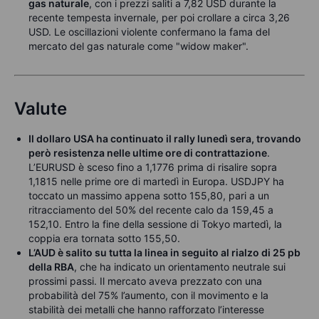
gas naturale
, con i prezzi saliti a 7,82 USD durante la
recente tempesta invernale, per poi crollare a circa 3,26
USD. Le oscillazioni violente confermano la fama del
mercato del gas naturale come "widow maker".
Valute
Il dollaro USA ha continuato il rally lunedì sera, trovando
però resistenza nelle ultime ore di contrattazione
.
L’EURUSD è sceso fino a 1,1776 prima di risalire sopra
1,1815 nelle prime ore di martedì in Europa. USDJPY ha
toccato un massimo appena sotto 155,80, pari a un
ritracciamento del 50% del recente calo da 159,45 a
152,10. Entro la fine della sessione di Tokyo martedì, la
coppia era tornata sotto 155,50.
L’AUD è salito su tutta la linea in seguito al rialzo di 25 pb
della RBA
, che ha indicato un orientamento neutrale sui
prossimi passi. Il mercato aveva prezzato con una
probabilità del 75% l’aumento, con il movimento e la
stabilità dei metalli che hanno rafforzato l’interesse