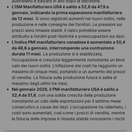
australiano è balzato in alto dopo la decisione.
L’ISM Manifatturiero USA è salito a 52,6 da 47,9 a
gennaio, indicando la prima espansione manifatturiera
da 12 mesi
. Si sono registrati aumenti nei nuovi ordini, nella
produzione e nelle consegne dei fornitori. Le pressioni sui
prezzi sono rimaste stabili. Il rialzo potrebbe essere
attribuito a riordini post-festività e preoccupazioni sui dazi.
L’Indice PMI manifatturiero canadese è aumentato a 50,4
da 48,6 a gennaio, interrompendo una contrazione
durata 11 mesi
. La produzione si è stabilizzata,
l’occupazione è cresciuta leggermente nonostante un lieve
calo dei nuovi ordini. L’inflazione dei costi ha raggiunto un
massimo di cinque mesi, portando a un aumento dei prezzi
di vendita. La fiducia sulla produzione futura è salita al
massimo degli ultimi tre mesi.
Nel gennaio 2026, il PMI manifatturiero USA è salito a
52,4 da 51,8
, con una solida crescita della produzione
nonostante un calo delle esportazioni per il settimo mese
consecutivo a causa dei dazi. L’occupazione ha rallentato, i
costi sono aumentati, così come i prezzi di vendita, mentre
la fiducia delle imprese è rimasta stabile nonostante i rischi.