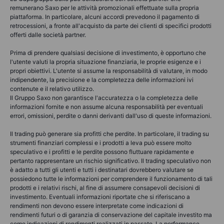
remunerano Saxo per le attività promozionali effettuate sulla propria
piattaforma. In particolare, alcuni accordi prevedono il pagamento di
retrocessioni, a fronte all'acquisto da parte dei clienti di specifici prodotti
offerti dalle società partner.
Prima di prendere qualsiasi decisione di investimento, è opportuno che
l'utente valuti la propria situazione finanziaria, le proprie esigenze e i
propri obiettivi. L'utente si assume la responsabilità di valutare, in modo
indipendente, la precisione e la completezza delle informazioni ivi
contenute e il relativo utilizzo.
Il Gruppo Saxo non garantisce l'accuratezza o la completezza delle
informazioni fornite e non assume alcuna responsabilità per eventuali
errori, omissioni, perdite o danni derivanti dall'uso di queste informazioni.
Il trading può generare sia profitti che perdite. In particolare, il trading su
strumenti finanziari complessi e i prodotti a leva può essere molto
speculativo e i profitti e le perdite possono fluttuare rapidamente e
pertanto rappresentare un rischio significativo. Il trading speculativo non
è adatto a tutti gli utenti e tutti i destinatari dovrebbero valutare se
possiedono tutte le informazioni per comprendere il funzionamento di tali
prodotti e i relativi rischi, al fine di assumere consapevoli decisioni di
investimento. Eventuali informazioni riportate che si riferiscano a
rendimenti non devono essere interpretate come indicazioni di
rendimenti futuri o di garanzia di conservazione del capitale investito ma
come indicazioni di rendimenti realizzati in passato. La performance