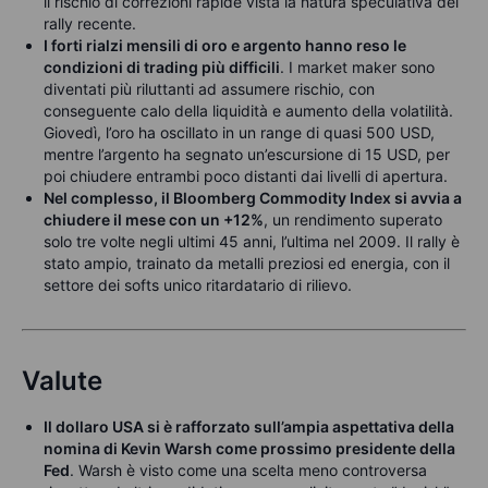
il rischio di correzioni rapide vista la natura speculativa del
rally recente.
I forti rialzi mensili di oro e argento hanno reso le
condizioni di trading più difficili
. I market maker sono
diventati più riluttanti ad assumere rischio, con
conseguente calo della liquidità e aumento della volatilità.
Giovedì, l’oro ha oscillato in un range di quasi 500 USD,
mentre l’argento ha segnato un’escursione di 15 USD, per
poi chiudere entrambi poco distanti dai livelli di apertura.
Nel complesso, il Bloomberg Commodity Index si avvia a
chiudere il mese con un +12%
, un rendimento superato
solo tre volte negli ultimi 45 anni, l’ultima nel 2009. Il rally è
stato ampio, trainato da metalli preziosi ed energia, con il
settore dei softs unico ritardatario di rilievo.
Valute
Il dollaro USA si è rafforzato sull’ampia aspettativa della
nomina di Kevin Warsh come prossimo presidente della
Fed
. Warsh è visto come una scelta meno controversa