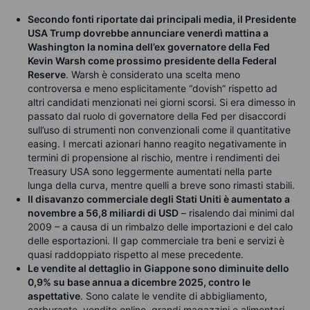
Secondo fonti riportate dai principali media, il Presidente
USA Trump dovrebbe annunciare venerdì mattina a
Washington la nomina dell’ex governatore della Fed
Kevin Warsh come prossimo presidente della Federal
Reserve
. Warsh è considerato una scelta meno
controversa e meno esplicitamente “dovish” rispetto ad
altri candidati menzionati nei giorni scorsi. Si era dimesso in
passato dal ruolo di governatore della Fed per disaccordi
sull’uso di strumenti non convenzionali come il quantitative
easing. I mercati azionari hanno reagito negativamente in
termini di propensione al rischio, mentre i rendimenti dei
Treasury USA sono leggermente aumentati nella parte
lunga della curva, mentre quelli a breve sono rimasti stabili.
Il disavanzo commerciale degli Stati Uniti è aumentato a
novembre a 56,8 miliardi di USD
– risalendo dai minimi dal
2009 – a causa di un rimbalzo delle importazioni e del calo
delle esportazioni. Il gap commerciale tra beni e servizi è
quasi raddoppiato rispetto al mese precedente.
Le vendite al dettaglio in Giappone sono diminuite dello
0,9% su base annua a dicembre 2025, contro le
aspettative
. Sono calate le vendite di abbigliamento,
carburante, vendite online, grandi magazzini e alimentari,