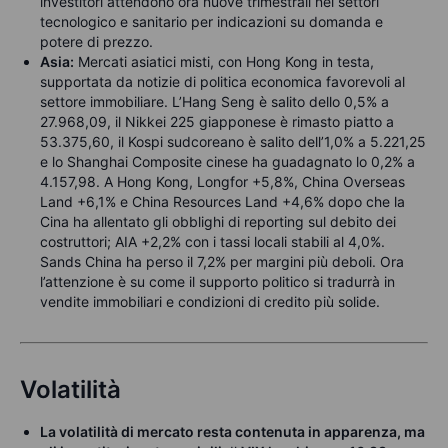
investitori attendono ora nuove trimestrali nei settori
tecnologico e sanitario per indicazioni su domanda e
potere di prezzo.
Asia:
Mercati asiatici misti, con Hong Kong in testa,
supportata da notizie di politica economica favorevoli al
settore immobiliare. L’Hang Seng è salito dello 0,5% a
27.968,09, il Nikkei 225 giapponese è rimasto piatto a
53.375,60, il Kospi sudcoreano è salito dell’1,0% a 5.221,25
e lo Shanghai Composite cinese ha guadagnato lo 0,2% a
4.157,98. A Hong Kong, Longfor +5,8%, China Overseas
Land +6,1% e China Resources Land +4,6% dopo che la
Cina ha allentato gli obblighi di reporting sul debito dei
costruttori; AIA +2,2% con i tassi locali stabili al 4,0%.
Sands China ha perso il 7,2% per margini più deboli. Ora
l’attenzione è su come il supporto politico si tradurrà in
vendite immobiliari e condizioni di credito più solide.
Volatilità
La volatilità di mercato resta contenuta in apparenza, ma