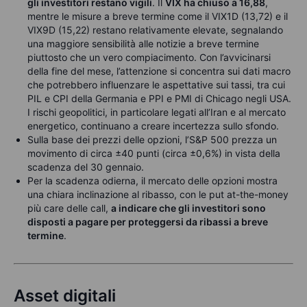
gli investitori restano vigili
. Il
VIX ha chiuso a 16,88
,
mentre le misure a breve termine come il VIX1D (13,72) e il
VIX9D (15,22) restano relativamente elevate, segnalando
una maggiore sensibilità alle notizie a breve termine
piuttosto che un vero compiacimento. Con l’avvicinarsi
della fine del mese, l’attenzione si concentra sui dati macro
che potrebbero influenzare le aspettative sui tassi, tra cui
PIL e CPI della Germania e PPI e PMI di Chicago negli USA.
I rischi geopolitici, in particolare legati all’Iran e al mercato
energetico, continuano a creare incertezza sullo sfondo.
Sulla base dei prezzi delle opzioni, l’S&P 500 prezza un
movimento di circa ±40 punti (circa ±0,6%) in vista della
scadenza del 30 gennaio.
Per la scadenza odierna, il mercato delle opzioni mostra
una chiara inclinazione al ribasso, con le put at-the-money
più care delle call,
a indicare che gli investitori sono
disposti a pagare per proteggersi da ribassi a breve
termine
.
Asset digitali