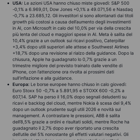
USA:
Le azioni USA hanno chiuso miste giovedì: S&P 500
-0,1% a 6.969,01, Dow Jones +0,1% a 49.071,56 e Nasdaq
-0,7% a 23.685,12. Gli investitori si sono allontanati dai titoli
growth più costosi a causa dell’aumento degli investimenti
in AI, con Microsoft in calo del 10,0% per via della crescita
più lenta del cloud e maggiori spese in AI. Meta è salita del
10,4% grazie a un outlook sui ricavi positivo, Caterpillar
+3,4% dopo utili superiori alle attese e Southwest Airlines
+18,7% dopo una revisione al rialzo della guidance. Dopo la
chiusura, Apple ha guadagnato lo 0,7% grazie a un
trimestre migliore del previsto trainato dalle vendite di
iPhone, con l’attenzione ora rivolta ai prossimi dati
sull’inflazione e alla guidance.
Europa:
Le borse europee hanno chiuso in calo giovedì:
Euro Stoxx 50 -0,7% a 5.891,95 e STOXX 600 -0,2% a
607,14. SAP ha perso il 16,0% dopo segnali deludenti su
ricavi e backlog del cloud, mentre Nokia è scesa del 9,4%
dopo un outlook prudente sugli utili 2026 e novità sul
management. A contrastare le pressioni, ABB è salita
dell’8,5% grazie a ordini e risultati solidi, mentre Roche ha
guadagnato il 2,7% dopo aver riportato una crescita
dell’utile del 5% nonostante gli effetti valutari negativi. Gli