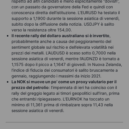
rispetto ad altri candidati e meno esplicitamente “dovish”,
con un passato da governatore della Fed e quindi con
conoscenza diretta dell’istituzione. L’EURUSD ha testato il
supporto a 1,1900 durante la sessione asiatica di venerdì,
subito dopo la diffusione della notizia. USDJPY è salito
verso la resistenza oltre 154,00.
Il recente rally del dollaro australiano si è invertito
,
probabilmente anche a causa del peggioramento del
sentiment globale sul rischio e dell’elevata volatilità nei
prezzi dei metalli. L’AUDUSD è sceso sotto 0,7000 nella
sessione asiatica di venerdì, mentre l’AUDNZD è tornato a
1,1575 dopo il picco a 1,1647 di giovedì. In Nuova Zelanda,
l’indice di fiducia dei consumatori è salito bruscamente a
gennaio, raggiungendo i massimi da inizio 2021.
La NOK si muove un po’ come un proxy valutario per il
prezzo del petrolio
: l’impennata di ieri ha coinciso con il
rally del greggio legato ai timori geopolitici sull’Iran, prima
che entrambi ripiegassero. L’EURNOK ha toccato un
minimo di 11,361 prima di rimbalzare sopra 11,43 nella
sessione asiatica di venerdì.