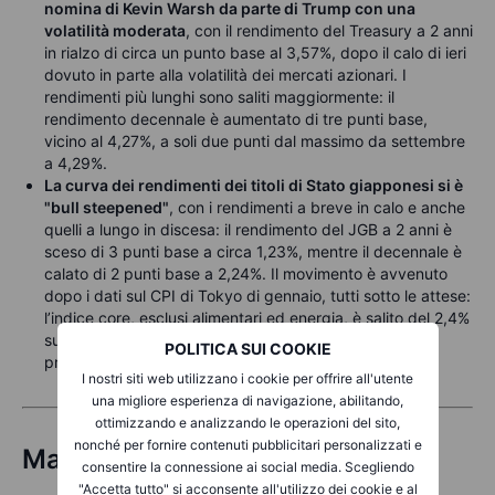
nomina di Kevin Warsh da parte di Trump con una
volatilità moderata
, con il rendimento del Treasury a 2 anni
in rialzo di circa un punto base al 3,57%, dopo il calo di ieri
dovuto in parte alla volatilità dei mercati azionari. I
rendimenti più lunghi sono saliti maggiormente: il
rendimento decennale è aumentato di tre punti base,
vicino al 4,27%, a soli due punti dal massimo da settembre
a 4,29%.
La curva dei rendimenti dei titoli di Stato giapponesi si è
"bull steepened"
, con i rendimenti a breve in calo e anche
quelli a lungo in discesa: il rendimento del JGB a 2 anni è
sceso di 3 punti base a circa 1,23%, mentre il decennale è
calato di 2 punti base a 2,24%. Il movimento è avvenuto
dopo i dati sul CPI di Tokyo di gennaio, tutti sotto le attese:
l’indice core, esclusi alimentari ed energia, è salito del 2,4%
su base annua contro il 2,6% previsto e del mese
POLITICA SUI COOKIE
precedente.
I nostri siti web utilizzano i cookie per offrire all'utente
una migliore esperienza di navigazione, abilitando,
ottimizzando e analizzando le operazioni del sito,
nonché per fornire contenuti pubblicitari personalizzati e
Materie Prime
consentire la connessione ai social media. Scegliendo
"Accetta tutto" si acconsente all'utilizzo dei cookie e al