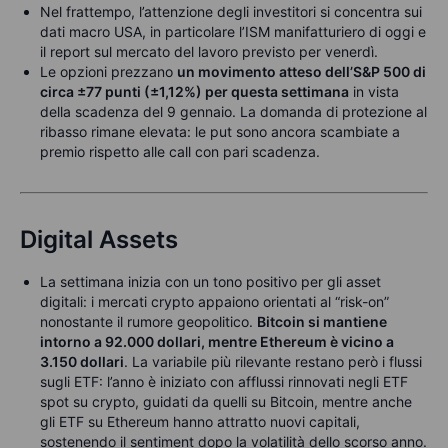
Nel frattempo, l’attenzione degli investitori si concentra sui
dati macro USA, in particolare l’ISM manifatturiero di oggi e
il report sul mercato del lavoro previsto per venerdì.
Le opzioni prezzano
un movimento atteso dell’S&P 500 di
circa ±77 punti (±1,12%) per questa settimana
in vista
della scadenza del 9 gennaio. La domanda di protezione al
ribasso rimane elevata: le put sono ancora scambiate a
premio rispetto alle call con pari scadenza.
Digital Assets
La settimana inizia con un tono positivo per gli asset
digitali: i mercati crypto appaiono orientati al “risk-on”
nonostante il rumore geopolitico.
Bitcoin si mantiene
intorno a 92.000 dollari, mentre Ethereum è vicino a
3.150 dollari
. La variabile più rilevante restano però i flussi
sugli ETF: l’anno è iniziato con afflussi rinnovati negli ETF
spot su crypto, guidati da quelli su Bitcoin, mentre anche
gli ETF su Ethereum hanno attratto nuovi capitali,
sostenendo il sentiment dopo la volatilità dello scorso anno.