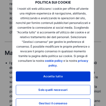
POLITICA SUI COOKIE
rendimento del decennale sopra il 4,15%. Venerdì ha
toccato un massimo a 4,19% prima di ritracciare
I nostri siti web utilizzano i cookie per offrire all'utente
leggermente lunedì. Il massimo di periodo dallo scorso
una migliore esperienza di navigazione, abilitando,
agosto si aggira intorno al 4,20%. Il rendimento del
ottimizzando e analizzando le operazioni del sito,
biennale resta vicino ai minimi delle ultime settimane,
nonché per fornire contenuti pubblicitari personalizzati e
attestandosi al 3,465% lunedì, due punti base sopra la
consentire la connessione ai social media. Scegliendo
chiusura più bassa registrata dopo il picco di ottobre.
"Accetta tutto" si acconsente all'utilizzo dei cookie e al
relativo trattamento dei dati personali. Selezionare
"Gestisci consenso" per gestire le preferenze di
consenso. È possibile modificare le proprie preferenze o
Materie prime
revocare il proprio consenso in qualsiasi momento
tramite la pagina della politica sui cookie. Si prega di
consultare la nostra
cookie policy
e la nostra
privacy
I prezzi del petrolio sono scesi, con il Brent vicino a 60
policy
.
dollari e il WTI sotto 57 dollari, entrambi ai minimi da
cinque anni
. Il mercato valuta la cattura del presidente
Accetta tutto
venezuelano Maduro, con Trump che ha affermato che le
sanzioni resteranno in vigore mentre le imprese USA
aiuteranno nella ricostruzione. L’OPEC+ ha confermato la
Solo quelli necessari
pausa produttiva per il primo trimestre, alimentando i timori
di eccesso di offerta, aggravati dall’incertezza sulla
produzione venezuelana. Le tensioni in Iran rappresentano
Gestisci il consenso
al momento l’unico fattore di sostegno legato ai rischi di