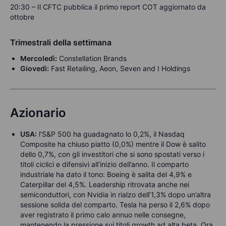
20:30 – Il CFTC pubblica il primo report COT aggiornato da
ottobre
Trimestrali della settimana
Mercoledì:
Constellation Brands
Giovedì:
Fast Retailing, Aeon, Seven and I Holdings
Azionario
USA:
l’S&P 500 ha guadagnato lo 0,2%, il Nasdaq
Composite ha chiuso piatto (0,0%) mentre il Dow è salito
dello 0,7%, con gli investitori che si sono spostati verso i
titoli ciclici e difensivi all’inizio dell’anno. Il comparto
industriale ha dato il tono: Boeing è salita del 4,9% e
Caterpillar del 4,5%. Leadership ritrovata anche nei
semiconduttori, con Nvidia in rialzo dell’1,3% dopo un’altra
sessione solida del comparto. Tesla ha perso il 2,6% dopo
aver registrato il primo calo annuo nelle consegne,
mantenendo la pressione sui titoli growth ad alta beta. Ora