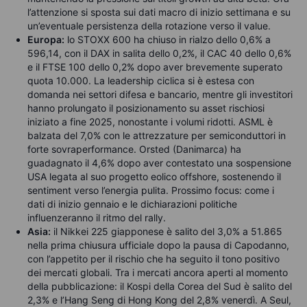
l’attenzione si sposta sui dati macro di inizio settimana e su
un’eventuale persistenza della rotazione verso il value.
Europa:
lo STOXX 600 ha chiuso in rialzo dello 0,6% a
596,14, con il DAX in salita dello 0,2%, il CAC 40 dello 0,6%
e il FTSE 100 dello 0,2% dopo aver brevemente superato
quota 10.000. La leadership ciclica si è estesa con
domanda nei settori difesa e bancario, mentre gli investitori
hanno prolungato il posizionamento su asset rischiosi
iniziato a fine 2025, nonostante i volumi ridotti. ASML è
balzata del 7,0% con le attrezzature per semiconduttori in
forte sovraperformance. Orsted (Danimarca) ha
guadagnato il 4,6% dopo aver contestato una sospensione
USA legata al suo progetto eolico offshore, sostenendo il
sentiment verso l’energia pulita. Prossimo focus: come i
dati di inizio gennaio e le dichiarazioni politiche
influenzeranno il ritmo del rally.
Asia:
il Nikkei 225 giapponese è salito del 3,0% a 51.865
nella prima chiusura ufficiale dopo la pausa di Capodanno,
con l’appetito per il rischio che ha seguito il tono positivo
dei mercati globali. Tra i mercati ancora aperti al momento
della pubblicazione: il Kospi della Corea del Sud è salito del
2,3% e l’Hang Seng di Hong Kong del 2,8% venerdì. A Seul,