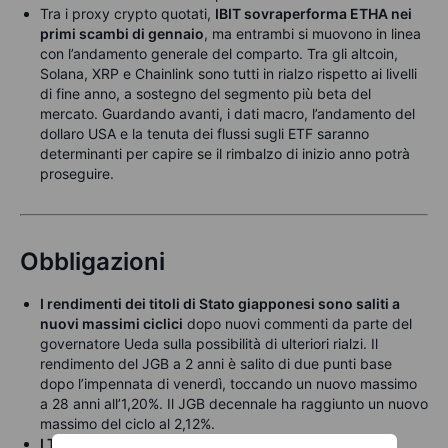
Tra i proxy crypto quotati,
IBIT sovraperforma ETHA nei
primi scambi di gennaio
, ma entrambi si muovono in linea
con l’andamento generale del comparto. Tra gli altcoin,
Solana, XRP e Chainlink sono tutti in rialzo rispetto ai livelli
di fine anno, a sostegno del segmento più beta del
mercato. Guardando avanti, i dati macro, l’andamento del
dollaro USA e la tenuta dei flussi sugli ETF saranno
determinanti per capire se il rimbalzo di inizio anno potrà
proseguire.
Obbligazioni
I rendimenti dei titoli di Stato giapponesi sono saliti a
nuovi massimi ciclici
dopo nuovi commenti da parte del
governatore Ueda sulla possibilità di ulteriori rialzi. Il
rendimento del JGB a 2 anni è salito di due punti base
dopo l’impennata di venerdì, toccando un nuovo massimo
a 28 anni all’1,20%. Il JGB decennale ha raggiunto un nuovo
massimo del ciclo al 2,12%.
I Treasury USA hanno chiuso il 2025 in calo
, con il