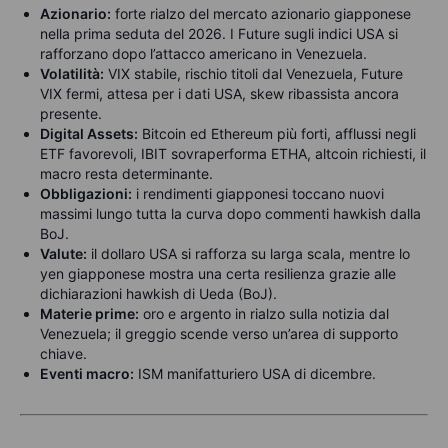
Azionario:
forte rialzo del mercato azionario giapponese
nella prima seduta del 2026. I Future sugli indici USA si
rafforzano dopo l’attacco americano in Venezuela.
Volatilità:
VIX stabile, rischio titoli dal Venezuela, Future
VIX fermi, attesa per i dati USA, skew ribassista ancora
presente.
Digital Assets:
Bitcoin ed Ethereum più forti, afflussi negli
ETF favorevoli, IBIT sovraperforma ETHA, altcoin richiesti, il
macro resta determinante.
Obbligazioni:
i rendimenti giapponesi toccano nuovi
massimi lungo tutta la curva dopo commenti hawkish dalla
BoJ.
Valute:
il dollaro USA si rafforza su larga scala, mentre lo
yen giapponese mostra una certa resilienza grazie alle
dichiarazioni hawkish di Ueda (BoJ).
Materie prime:
oro e argento in rialzo sulla notizia dal
Venezuela; il greggio scende verso un’area di supporto
chiave.
Eventi macro:
ISM manifatturiero USA di dicembre.