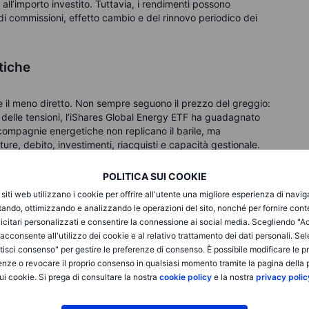
to all’importo investito. Tuttavia, i rendimenti possono
di commissioni, effetto cambio e del rinnovo periodico dei
etiche
he il meno diretto. Non sempre seguono il prezzo del greggio:
izio delle tensioni, l’iShares Global Energy ETF ha guadagnato
 compagnie energetiche non replicano il barile, ma
re, debito, investimenti, riacquisti e capacità gestionale.
POLITICA SUI COOKIE
 l’esposizione al petrolio si combina con attività integrate
orzano l’impatto delle oscillazioni giornaliere. Non sono
i siti web utilizzano i cookie per offrire all'utente una migliore esperienza di navi
: la loro solidità dipende dalla capacità di generare e
itando, ottimizzando e analizzando le operazioni del sito, nonché per fornire cont
ato.
icitari personalizzati e consentire la connessione ai social media. Scegliendo "A
i acconsente all'utilizzo dei cookie e al relativo trattamento dei dati personali. Se
isci consenso" per gestire le preferenze di consenso. È possibile modificare le p
nergetica e il segmento midstream, come Kinder Morgan o
enze o revocare il proprio consenso in qualsiasi momento tramite la pagina della p
to e stoccaggio, con modelli più vicini a “pedaggi” regolati da
ui cookie. Si prega di consultare la nostra
cookie policy
e la nostra
privacy polic
i alle variazioni del prezzo spot.