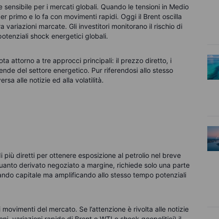
e sensibile per i mercati globali. Quando le tensioni in Medio
 primo e lo fa con movimenti rapidi. Oggi il Brent oscilla
a variazioni marcate. Gli investitori monitorano il rischio di
e potenziali shock energetici globali.
ta attorno a tre approcci principali: il prezzo diretto, i
iende del settore energetico. Pur riferendosi allo stesso
sa alle notizie ed alla volatilità.
più diretti per ottenere esposizione al petrolio nel breve
uanto derivato negoziato a margine, richiede solo una parte
rando capitale ma amplificando allo stesso tempo potenziali
 movimenti del mercato. Se l’attenzione è rivolta alle notizie
ni, variazioni rapide di Brent o WTI o shock geopolitici) il