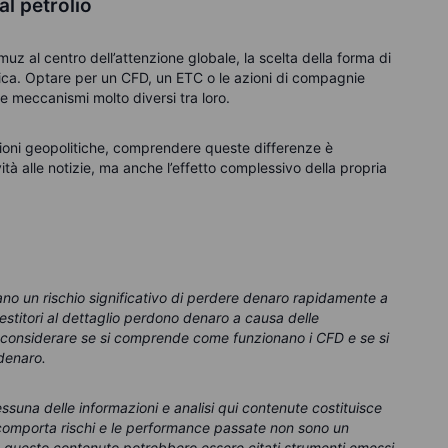
al petrolio
muz al centro dell’attenzione globale, la scelta della forma di
orica. Optare per un CFD, un ETC o le azioni di compagnie
 e meccanismi molto diversi tra loro.
nsioni geopolitiche, comprendere queste differenze è
ità alle notizie, ma anche l’effetto complessivo della propria
no un rischio significativo di perdere denaro rapidamente a
nvestitori al dettaglio perdono denaro a causa delle
considerare se si comprende come funzionano i CFD e se si
 denaro.
suna delle informazioni e analisi qui contenute costituisce
g comporta rischi e le performance passate non sono un
In questo contenuto potrebbero essere citati strumenti emessi