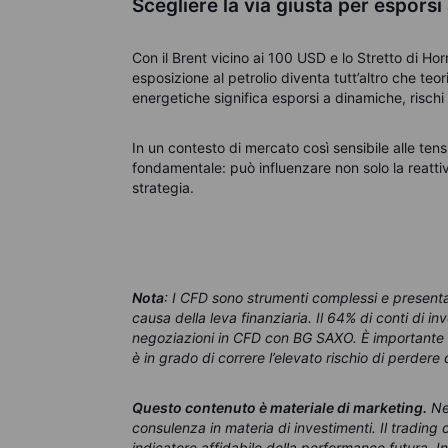
Scegliere la via giusta per esporsi 
Con il Brent vicino ai 100 USD e lo Stretto di Hor
esposizione al petrolio diventa tutt’altro che te
energetiche significa esporsi a dinamiche, rischi
In un contesto di mercato così sensibile alle te
fondamentale: può influenzare non solo la reattiv
strategia.
Nota
: I CFD sono strumenti complessi e presenta
causa della leva finanziaria. Il 64% di conti di i
negoziazioni in CFD con BG SAXO. È importante 
è in grado di correre l’elevato rischio di perdere
Questo contenuto è materiale di marketing
.
Nes
consulenza in materia di investimenti. Il tradin
indicatore affidabile della performance futura. 