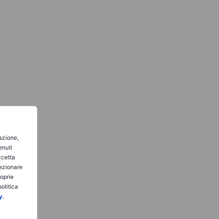
gazione,
enuti
ccetta
lezionare
roprie
olitica
y
.