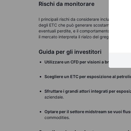
Rischi da monitorare
I principali rischi da considerare includono una p
degli ETC che può generare scostamenti rispetto 
eventuali perdite, e il comportamento delle azio
il mercato interpreta il rialzo del greggio come
Guida per gli investitori
Utilizzare un CFD per visioni a breve termin
Scegliere un ETC per esposizione al petroli
Sfruttare i grandi attori integrati per espos
aziendale.
Optare per il settore midstream se vuoi fluss
commodities.