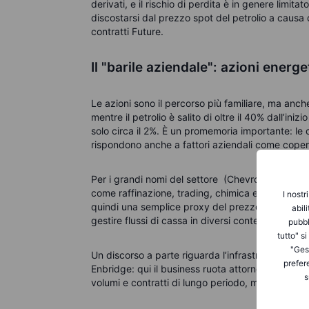
derivati, e il rischio di perdita è in genere limita
discostarsi dal prezzo spot del petrolio a causa 
contratti Future.
Il "barile aziendale": azioni energ
Le azioni sono il percorso più familiare, ma anc
mentre il petrolio è salito di oltre il 40% dall’in
solo circa il 2%. È un promemoria importante: le
rispondono anche a fattori aziendali come copertu
Per i grandi nomi del settore (Chevron, BP, Shell)
come raffinazione, trading, chimica e gas, che sm
I nostr
quindi una semplice proxy del prezzo del greggio
abil
gestire flussi di cassa in diversi contesti di merc
pubbl
tutto" s
"Gest
Un discorso a parte riguarda l’infrastruttura e
prefer
Enbridge: qui il business ruota attorno a traspor
s
volumi e contratti di lungo periodo, meno sensibil