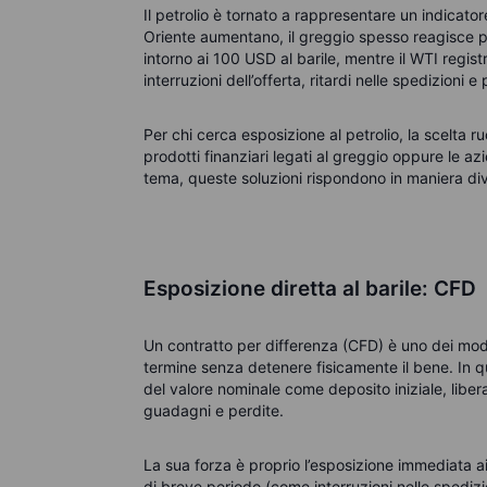
Il petrolio è tornato a rappresentare un indicator
Oriente aumentano, il greggio spesso reagisce per
intorno ai 100 USD al barile, mentre il WTI registr
interruzioni dell’offerta, ritardi nelle spedizioni 
Per chi cerca esposizione al petrolio, la scelta ruo
prodotti finanziari legati al greggio oppure le az
tema, queste soluzioni rispondono in maniera diver
Esposizione diretta al barile: CFD
Un contratto per differenza (CFD) è uno dei modi 
termine senza detenere fisicamente il bene. In q
del valore nominale come deposito iniziale, libe
guadagni e perdite.
La sua forza è proprio l’esposizione immediata ai
di breve periodo (come interruzioni nelle spedizio