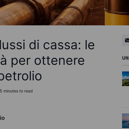
lussi di cassa: le
tà per ottenere
Ult
petrolio
5 minutes to read
io